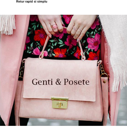
Retur rapid si simplu
Incaltamine primavara-vara piele
Imbracaminte
Camasi si topuri
Blugi si pantaloni
Fuste
Pulovere si cardigane
Rochii
Salopete
Incaltaminte toamna-iarna piele