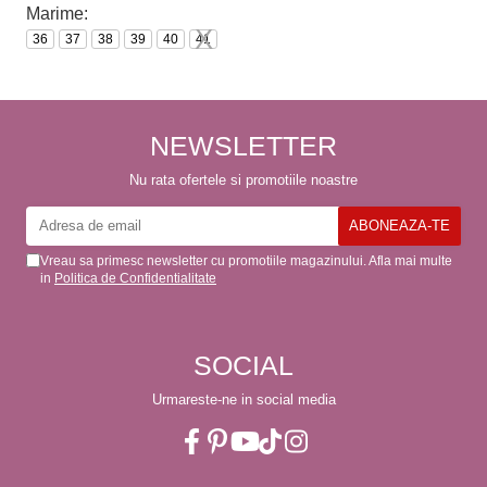
Marime:
M
36
37
38
39
40
41
3
NEWSLETTER
Nu rata ofertele si promotiile noastre
Vreau sa primesc newsletter cu promotiile magazinului. Afla mai multe
in
Politica de Confidentialitate
SOCIAL
Urmareste-ne in social media