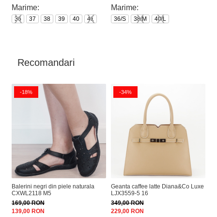
Marime:
Marime:
M
36
37
38
39
40
41
36/S
38/M
40/L
3
Recomandari
-18%
-34%
Balerini negri din piele naturala
Geanta caffee latte Diana&Co Luxe
Ca
CXWL2118 M5
LJX3559-5 16
A2
169,00 RON
349,00 RON
19
139,00 RON
229,00 RON
16