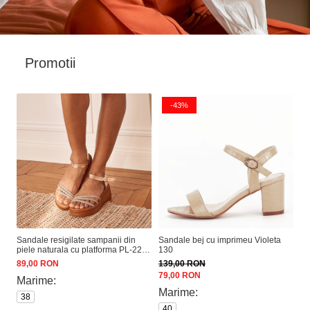
Promotii
-43%
Sandale resigilate sampanii din
Sandale bej cu imprimeu Violeta
Pa
piele naturala cu platforma PL-22-
130
An
RESIG
89,00 RON
139,00 RON
18
79,00 RON
99
Marime:
Marime:
M
38
40
3