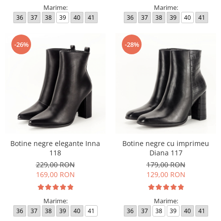
Marime:
Marime:
36
37
38
39
40
41
36
37
38
39
40
41
-26%
-28%
Botine negre elegante Inna
Botine negre cu imprimeu
118
Diana 117
229,00 RON
179,00 RON
169,00 RON
129,00 RON
Marime:
Marime:
36
37
38
39
40
41
36
37
38
39
40
41