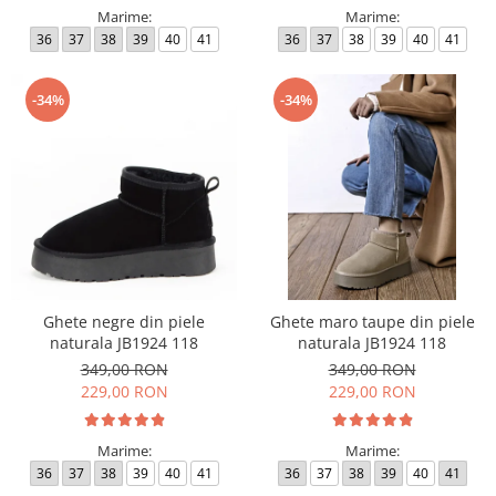
Marime:
Marime:
36
37
38
39
40
41
36
37
38
39
40
41
-34%
-34%
Ghete negre din piele
Ghete maro taupe din piele
naturala JB1924 118
naturala JB1924 118
349,00 RON
349,00 RON
229,00 RON
229,00 RON
Marime:
Marime:
36
37
38
39
40
41
36
37
38
39
40
41