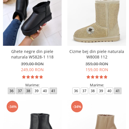
Ghete negre din piele
Cizme bej din piele naturala
naturala W5828-1 118
W8008 112
399,00 RON
359,00 RON
249,00 RON
159,00 RON
Marime:
Marime:
36
37
38
39
40
41
36
37
38
39
40
41
-34%
-34%