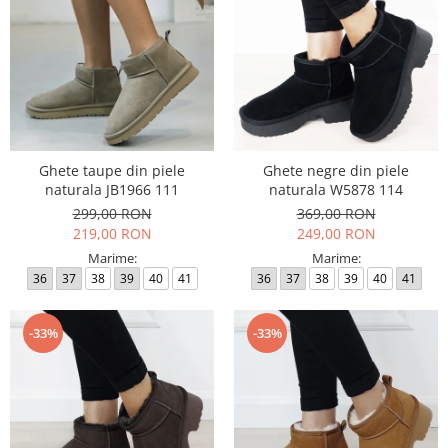
Ghete taupe din piele
Ghete negre din piele
naturala JB1966 111
naturala W5878 114
299,00 RON
369,00 RON
219,00 RON
249,00 RON
Marime:
Marime:
36
37
38
39
40
41
36
37
38
39
40
41
-33%
-33%