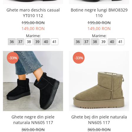
Ghete maro deschis casual
Botine negre lungi BMO8329
YT010 112
110
199,00 RON
199,00 RON
149,00 RON
149,00 RON
Marime:
Marime:
36
37
38
39
40
41
36
37
38
39
40
41
-33%
-33%
Ghete negre din piele
Ghete bej din piele naturala
naturala NN605 117
NN605 117
369,00 RON
369,00 RON