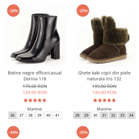
-28%
-25%
Botine negre office/casual
Ghete kaki copii din piele
Dorina 118
naturala Iris 132
179,00 RON
199,00 RON
129,00 RON
149,00 RON
Marime:
Marime:
36
37
38
39
40
41
28
29
30
31
32
33
34
-44%
-35%