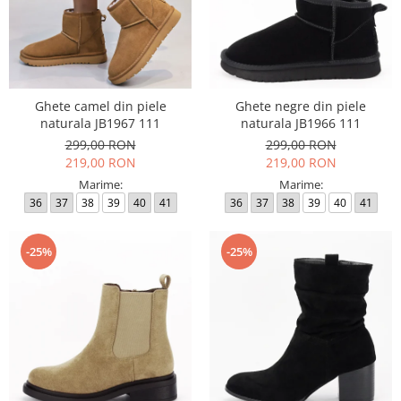
Ghete camel din piele
Ghete negre din piele
naturala JB1967 111
naturala JB1966 111
299,00 RON
299,00 RON
219,00 RON
219,00 RON
Marime:
Marime:
36
37
38
39
40
41
36
37
38
39
40
41
-25%
-25%