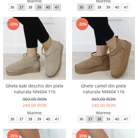
Marime:
Marime:
36
37
38
39
40
41
36
37
38
39
40
41
-33%
-33%
Ghete kaki deschis din piele
Ghete camel din piele
naturala NN604 116
naturala NN604 116
369,00 RON
369,00 RON
249,00 RON
249,00 RON
Marime:
Marime:
36
37
38
39
40
41
36
37
38
39
40
41
-35%
-35%