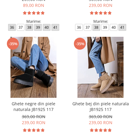
89,00 RON
239,00 RON
Marime:
Marime:
36
37
38
39
40
41
36
37
38
39
40
41
-35%
-35%
Ghete negre din piele
Ghete bej din piele naturala
naturala JB1925 117
JB1925 117
369,00 RON
369,00 RON
239,00 RON
239,00 RON