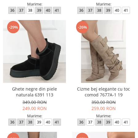
Marime:
Marime:
36
37
38
39
40
41
36
37
38
39
40
41
-29%
-26%
Ghete negre din piele
Cizme bej elegante cu toc
naturala 6391 113
comod 7677A-1 19
349,00 RON
350,00 RON
249,00 RON
259,00 RON
Marime:
Marime:
36
37
38
39
40
41
36
37
38
39
40
41