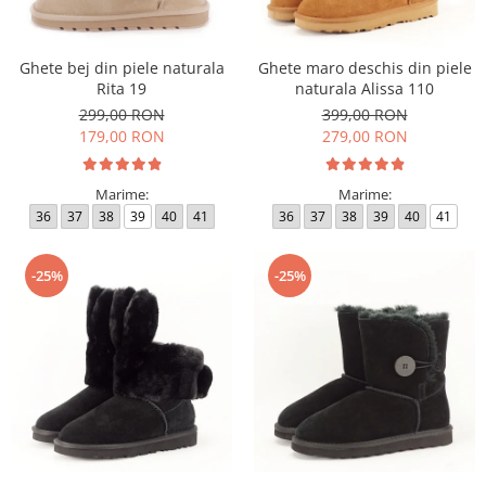
Ghete bej din piele naturala
Ghete maro deschis din piele
Rita 19
naturala Alissa 110
299,00 RON
399,00 RON
179,00 RON
279,00 RON
Marime:
Marime:
36
37
38
39
40
41
36
37
38
39
40
41
-25%
-25%