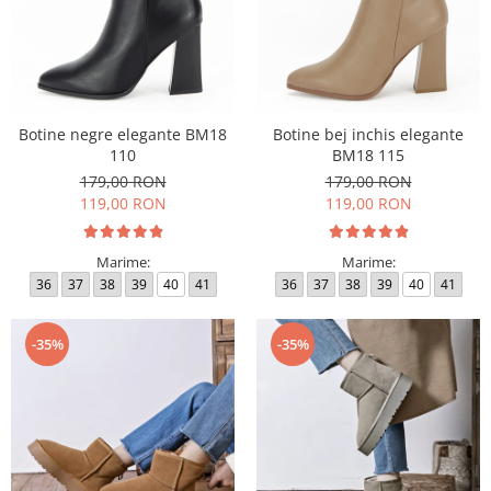
Botine negre elegante BM18
Botine bej inchis elegante
110
BM18 115
179,00 RON
179,00 RON
119,00 RON
119,00 RON
Marime:
Marime:
36
37
38
39
40
41
36
37
38
39
40
41
-35%
-35%