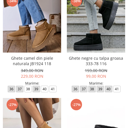
-34%
-38%
Ghete camel din piele
Ghete negre cu talpa groasa
naturala JB1924 118
333-78 116
349,00 RON
159,00 RON
229,00 RON
99,00 RON
Marime:
Marime:
36
37
38
39
40
41
36
37
38
39
40
41
-27%
-27%