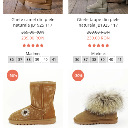
Ghete camel din piele
Ghete taupe din piele
naturala JB1925 117
naturala JB1925 117
369,00 RON
369,00 RON
239,00 RON
239,00 RON
Marime:
Marime:
36
37
38
39
40
41
36
37
38
39
40
41
-56%
-30%