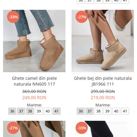
36
37
38
39
40
41
-33%
-27%
Ghete camel din piele
Ghete bej din piele naturala
naturala NN605 117
JB1966 111
369,00 RON
299,00 RON
249,00 RON
219,00 RON
Marime:
Marime:
36
37
38
39
40
41
36
37
38
39
40
41
-27%
-33%