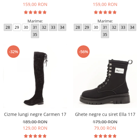
159,00 RON
159,00 RON
Marime:
Marime:
28
29
30
31
32
33
34
28
29
30
31
32
33
34
35
35
-32%
-56%
Cizme lungi negre Carmen 17
Ghete negre cu siret Ella 117
189,00 RON
179,00 RON
129,00 RON
79,00 RON