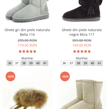
Ghete gri din piele naturala
Ghete din piele naturala
Bella 116
negre Mira 117
299,00 RON
359,00 RON
179,00 RON
169,00 RON
Marime:
Marime:
36
37
38
39
40
41
36
37
38
39
40
41
-42%
-46%