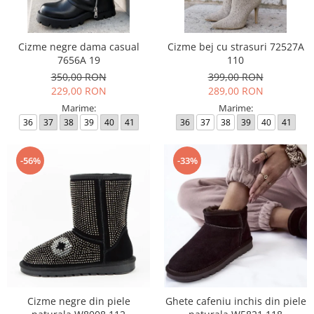
Incaltamine primavara-vara piele
Imbracaminte
Camasi si topuri
Cizme negre dama casual
Cizme bej cu strasuri 72527A
7656A 19
110
Blugi si pantaloni
350,00 RON
399,00 RON
Fuste
229,00 RON
289,00 RON
Pulovere si cardigane
Marime:
Marime:
Rochii
36
37
38
39
40
41
36
37
38
39
40
41
Salopete
Incaltaminte toamna-iarna piele
-56%
-33%
Cizme negre din piele
Ghete cafeniu inchis din piele