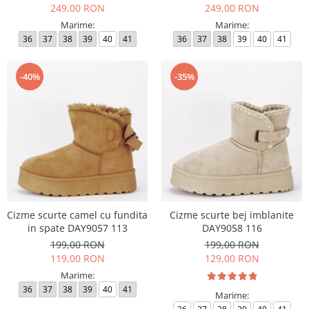
249,00 RON
249,00 RON
Marime:
Marime:
36
37
38
39
40
41
36
37
38
39
40
41
-40%
-35%
Cizme scurte camel cu fundita
Cizme scurte bej imblanite
in spate DAY9057 113
DAY9058 116
199,00 RON
199,00 RON
119,00 RON
129,00 RON
Marime:
36
37
38
39
40
41
Marime: