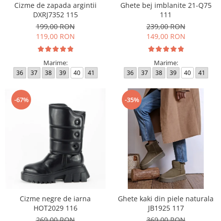
Cizme de zapada argintii
Ghete bej imblanite 21-Q75
DXRJ7352 115
111
199,00 RON
239,00 RON
119,00 RON
149,00 RON
Marime:
Marime:
36
37
38
39
40
41
36
37
38
39
40
41
-67%
-35%
Cizme negre de iarna
Ghete kaki din piele naturala
HOT2029 116
JB1925 117
269,00 RON
369,00 RON