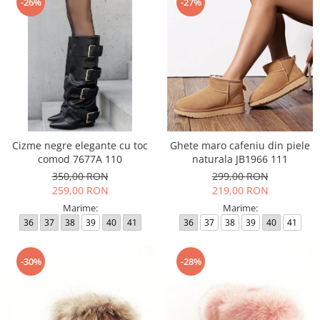
-26%
-27%
Cizme negre elegante cu toc
Ghete maro cafeniu din piele
comod 7677A 110
naturala JB1966 111
350,00 RON
299,00 RON
259,00 RON
219,00 RON
Marime:
Marime:
36
37
38
39
40
41
36
37
38
39
40
41
-30%
-28%