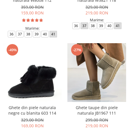
naturala W8008 112
naturala W5821 118
359,00 RON
329,00 RON
159,00 RON
219,00 RON
Marime:
36
37
38
39
40
41
Marime:
36
37
38
39
40
41
-49%
-27%
Ghete din piele naturala
Ghete taupe din piele
negre cu blanita 603 114
naturala JB1967 111
329,00 RON
299,00 RON
169,00 RON
219,00 RON