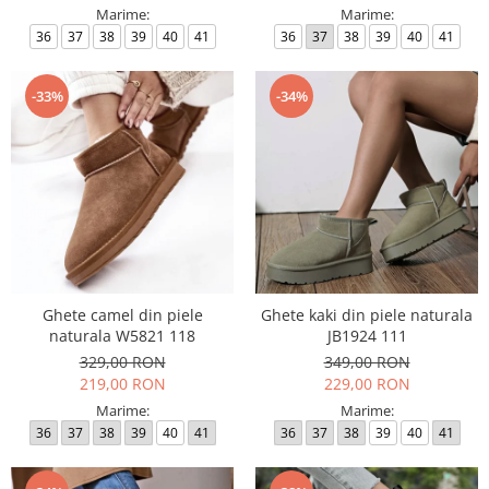
Marime:
Marime:
36
37
38
39
40
41
36
37
38
39
40
41
-33%
-34%
Ghete camel din piele
Ghete kaki din piele naturala
naturala W5821 118
JB1924 111
329,00 RON
349,00 RON
219,00 RON
229,00 RON
Marime:
Marime:
36
37
38
39
40
41
36
37
38
39
40
41