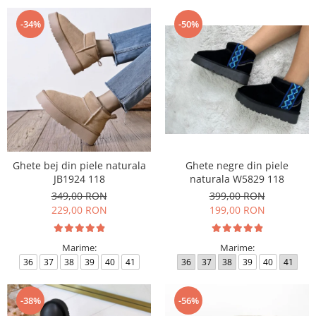
-34%
-50%
Ghete bej din piele naturala
Ghete negre din piele
JB1924 118
naturala W5829 118
349,00 RON
399,00 RON
229,00 RON
199,00 RON
Marime:
Marime:
36
37
38
39
40
41
36
37
38
39
40
41
-38%
-56%