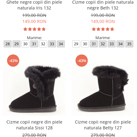
Ghete negre copii din piele
Cizme copii din piele naturala
naturala Iris 132
negre Beth 132
199,00 RON
199,00 RON
149,00 RON
149,00 RON
Marime:
Marime:
28
29
30
31
32
33
34
29
30
31
32
33
34
35
-43%
-43%
Cizme copii negre din piele
Cizme copii negre din piele
naturala Sissi 128
naturala Betty 127
279,00 RON
279,00 RON