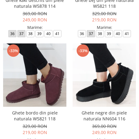
Ghete kaki deschis din piele
Ghete bej din piele naturala
naturala W5878 114
W5821 118
369,00 RON
329,00 RON
249,00 RON
219,00 RON
Marime:
Marime:
36
37
38
39
40
41
36
37
38
39
40
41
-33%
-33%
Ghete bordo din piele
Ghete negre din piele
naturala W5821 118
naturala NN604 116
329,00 RON
369,00 RON
219,00 RON
249,00 RON