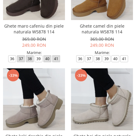
Ghete maro cafeniu din piele
Ghete camel din piele
naturala W5878 114
naturala W5878 114
369,00 RON
369,00 RON
249,00 RON
249,00 RON
Marime:
Marime:
36
37
38
39
40
41
36
37
38
39
40
41
-33%
-33%