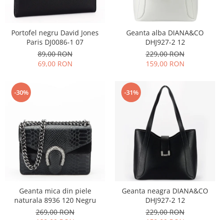
Incaltamine primavara-vara piele
Imbracaminte
Camasi si topuri
Portofel negru David Jones
Geanta alba DIANA&CO
Paris DJ0086-1 07
DHJ927-2 12
Blugi si pantaloni
89,00 RON
229,00 RON
Fuste
69,00 RON
159,00 RON
Pulovere si cardigane
Rochii
-30%
-31%
Salopete
Incaltaminte toamna-iarna piele
Geanta mica din piele
Geanta neagra DIANA&CO
naturala 8936 120 Negru
DHJ927-2 12
269,00 RON
229,00 RON