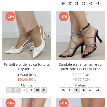
36
37
38
39
40
41
-28%
-17%
Pantofi albi de lac cu fundita
Sandale elegante negre cu
BYJ9881 01
pietricele H8-1133X M12
179,00 RON
179,00 RON
129,00 RON
149,00 RON
Marime:
Marime:
36
37
38
39
40
41
36
37
38
39
40
41
-31%
-21%