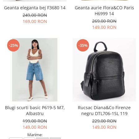
Geanta eleganta bej F3680 14
Geanta aurie Flora&CO Paris
H6999 14
249,00 RON
269,00 RON
169,00 RON
149,00 RON
-25%
-35%
Blugi scurti basic P619-5 M7,
Rucsac Diana&Co Firenze
Albastru
negru DTL706-1SL 119
199,00 RON
229,00 RON
149,00 RON
149,00 RON
Marime: