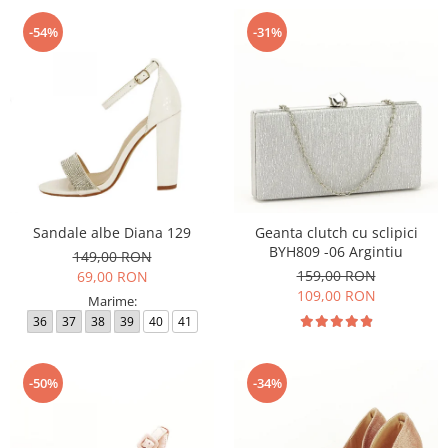
-54%
-31%
Sandale albe Diana 129
Geanta clutch cu sclipici
BYH809 -06 Argintiu
149,00 RON
159,00 RON
69,00 RON
109,00 RON
Marime:
36
37
38
39
40
41
-50%
-34%