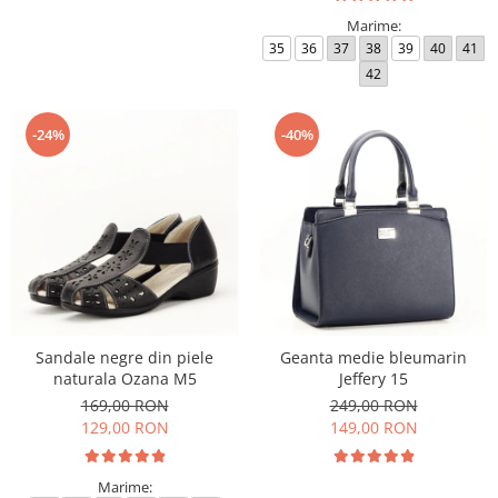
Marime:
35
36
37
38
39
40
41
42
-24%
-40%
Sandale negre din piele
Geanta medie bleumarin
naturala Ozana M5
Jeffery 15
169,00 RON
249,00 RON
129,00 RON
149,00 RON
Marime: