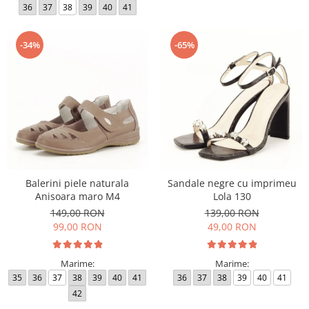
36
37
38
39
40
41
-34%
-65%
Balerini piele naturala
Sandale negre cu imprimeu
Anisoara maro M4
Lola 130
149,00 RON
139,00 RON
99,00 RON
49,00 RON
Marime:
Marime:
35
36
37
38
39
40
41
36
37
38
39
40
41
42