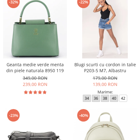
-32%
-22%
Geanta medie verde menta
Blugi scurti cu cordon in talie
din piele naturala 8950 119
P203-5 M7, Albastru
349,00 RON
179,00 RON
239,00 RON
139,00 RON
Marime:
34
36
38
40
42
-23%
-40%