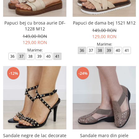
Papuci bej cu brosa aurie DF-
Papuci de dama bej 1521 M12
1228 M12
149,00 RON
149,00 RON
129,00 RON
129,00 RON
Marime:
Marime:
36
37
38
39
40
41
36
37
38
39
40
41
-12%
-24%
Sandale negre de lac decorate
Sandale maro din piele