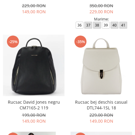
229,00 RON
350,00 RON
149,00 RON
229,00 RON
Marime:
36
37
38
39
40
41
-25%
-35%
Rucsac David Jones negru
Rucsac bej deschis casual
CM7165-2 119
DTL744-1SL 18
199,00 RON
229,00 RON
149,00 RON
149,00 RON