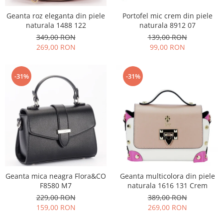
Geanta roz eleganta din piele
Portofel mic crem din piele
naturala 1488 122
naturala 8912 07
349,00 RON
139,00 RON
269,00 RON
99,00 RON
-31%
-31%
Geanta mica neagra Flora&CO
Geanta multicolora din piele
F8580 M7
naturala 1616 131 Crem
229,00 RON
389,00 RON
159,00 RON
269,00 RON