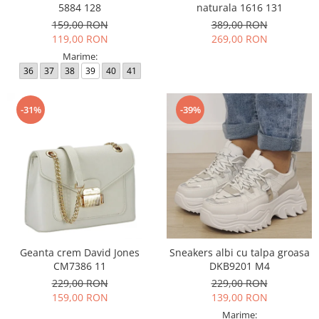
5884 128
naturala 1616 131
159,00 RON
389,00 RON
119,00 RON
269,00 RON
Marime:
36
37
38
39
40
41
-31%
-39%
Geanta crem David Jones
Sneakers albi cu talpa groasa
CM7386 11
DKB9201 M4
229,00 RON
229,00 RON
159,00 RON
139,00 RON
Marime: