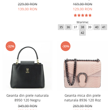
229,00 RON
169,00 RON
139,00 RON
129,00 RON
Marime:
35
36
37
38
39
40
41
42
-32%
-30%
Geanta din piele naturala
Geanta mica din piele
8950 120 Negru
naturala 8936 120 Roz
349,00 RON
269,00 RON