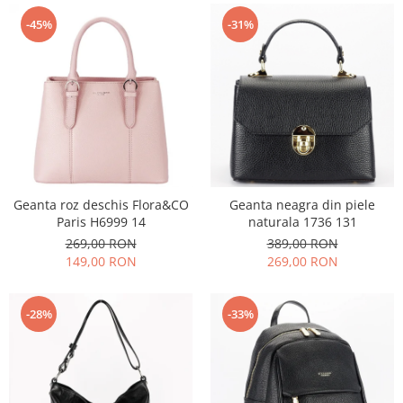
-45%
-31%
Geanta roz deschis Flora&CO
Geanta neagra din piele
Paris H6999 14
naturala 1736 131
269,00 RON
389,00 RON
149,00 RON
269,00 RON
-28%
-33%