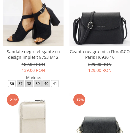
Sandale negre elegante cu
Geanta neagra mica Flora&CO
design impletit 8753 M12
Paris H6930 16
189,00 RON
229,00 RON
139,00 RON
129,00 RON
Marime:
36
37
38
39
40
41
-21%
-17%