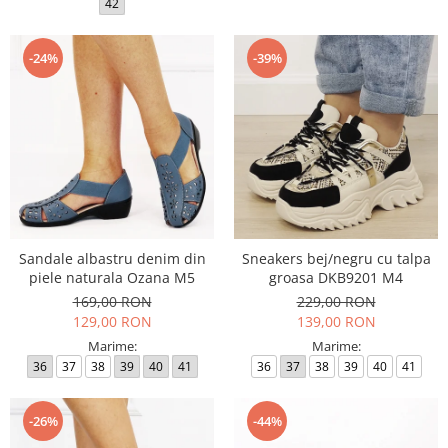
42
-24%
-39%
Sandale albastru denim din
Sneakers bej/negru cu talpa
piele naturala Ozana M5
groasa DKB9201 M4
169,00 RON
229,00 RON
129,00 RON
139,00 RON
Marime:
Marime:
36
37
38
39
40
41
36
37
38
39
40
41
-26%
-44%