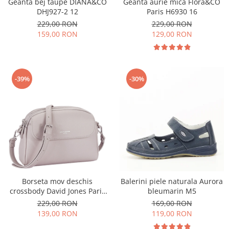
Geanta bej taupe DIANA&CO
Geanta aurie mica Flora&CO
DHJ927-2 12
Paris H6930 16
229,00 RON
229,00 RON
159,00 RON
129,00 RON
-39%
-30%
Borseta mov deschis
Balerini piele naturala Aurora
crossbody David Jones Paris
bleumarin M5
CM8330 15
229,00 RON
169,00 RON
139,00 RON
119,00 RON