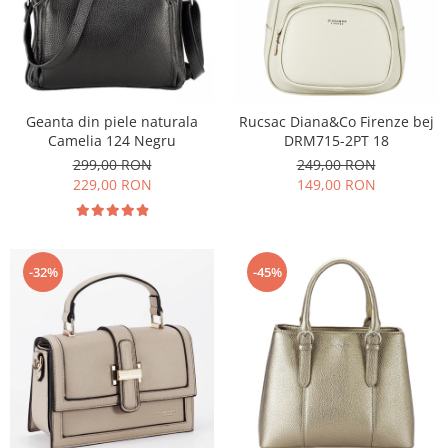
Geanta din piele naturala
Rucsac Diana&Co Firenze bej
Camelia 124 Negru
DRM715-2PT 18
299,00 RON
249,00 RON
229,00 RON
149,00 RON
-32%
-45%