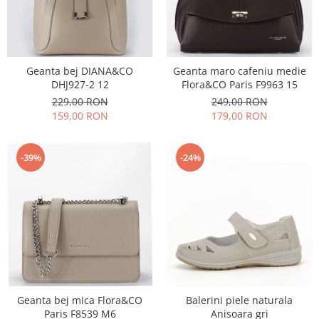
Geanta bej DIANA&CO
Geanta maro cafeniu medie
DHJ927-2 12
Flora&CO Paris F9963 15
229,00 RON
249,00 RON
159,00 RON
179,00 RON
-39%
-24%
Geanta bej mica Flora&CO
Balerini piele naturala
Paris F8539 M6
Anisoara gri