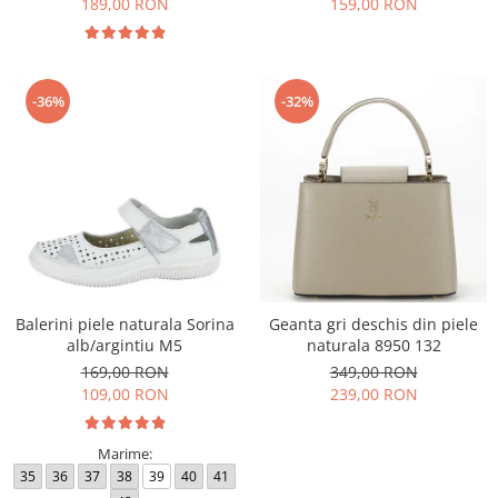
189,00 RON
159,00 RON
-36%
-32%
Balerini piele naturala Sorina
Geanta gri deschis din piele
alb/argintiu M5
naturala 8950 132
169,00 RON
349,00 RON
109,00 RON
239,00 RON
Marime:
35
36
37
38
39
40
41