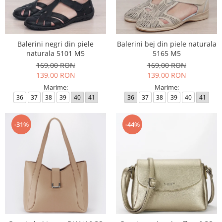
Balerini negri din piele
Balerini bej din piele naturala
naturala 5101 M5
5165 M5
169,00 RON
169,00 RON
139,00 RON
139,00 RON
Marime:
Marime:
36
37
38
39
40
41
36
37
38
39
40
41
-31%
-44%