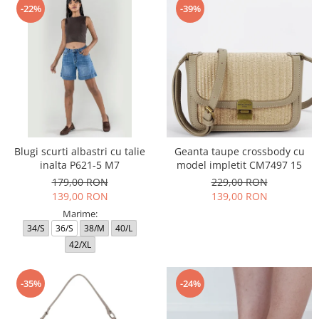
-22%
-39%
Blugi scurti albastri cu talie
Geanta taupe crossbody cu
inalta P621-5 M7
model impletit CM7497 15
179,00 RON
229,00 RON
139,00 RON
139,00 RON
Marime:
34/S
36/S
38/M
40/L
42/XL
-35%
-24%