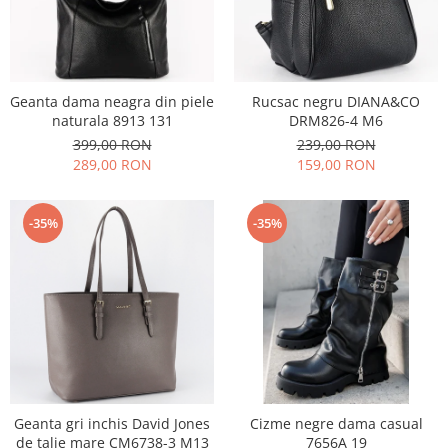
Geanta dama neagra din piele
Rucsac negru DIANA&CO
naturala 8913 131
DRM826-4 M6
399,00 RON
239,00 RON
289,00 RON
159,00 RON
-35%
-35%
Geanta gri inchis David Jones
Cizme negre dama casual
de talie mare CM6738-3 M13
7656A 19