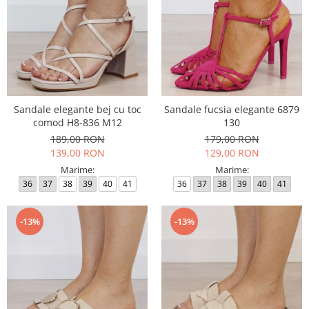
Sandale elegante bej cu toc
Sandale fucsia elegante 6879
comod H8-836 M12
130
189,00 RON
179,00 RON
139,00 RON
129,00 RON
Marime:
Marime:
36
37
38
39
40
41
36
37
38
39
40
41
-13%
-13%