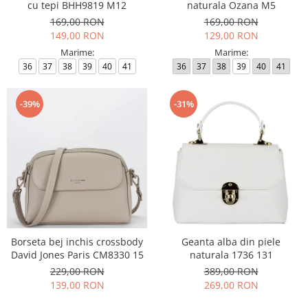
cu tepi BHH9819 M12
naturala Ozana M5
169,00 RON
169,00 RON
149,00 RON
129,00 RON
Marime:
Marime:
36
37
38
39
40
41
36
37
38
39
40
41
-39%
-31%
Borseta bej inchis crossbody
Geanta alba din piele
David Jones Paris CM8330 15
naturala 1736 131
229,00 RON
389,00 RON
139,00 RON
269,00 RON