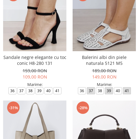
Sandale negre elegante cu toc
Balerini albi din piele
conic H8-280 131
naturala 5121 M5
159,00 RON
189,00 RON
109,00 RON
149,00 RON
Marime:
Marime:
36
37
38
39
40
41
36
37
38
39
40
41
-31%
-28%