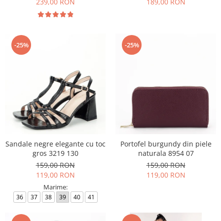
239,00 RON
189,00 RON
-25%
-25%
Sandale negre elegante cu toc
Portofel burgundy din piele
gros 3219 130
naturala 8954 07
159,00 RON
159,00 RON
119,00 RON
119,00 RON
Marime:
36
37
38
39
40
41