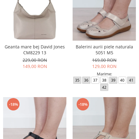
Geanta mare bej David Jones
Balerini aurii piele naturala
CM8229 13
5051 M5
229,00 RON
169,00 RON
149,00 RON
129,00 RON
Marime:
35
36
37
38
39
40
41
42
-18%
-18%