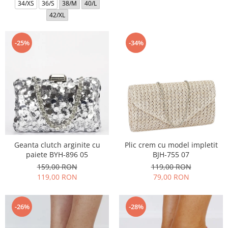
34/XS
36/S
38/M
40/L
42/XL
-25%
-34%
Geanta clutch arginite cu
Plic crem cu model impletit
paiete BYH-896 05
BJH-755 07
159,00 RON
119,00 RON
119,00 RON
79,00 RON
-26%
-28%