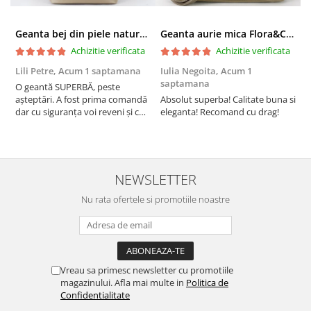
Geanta bej din piele naturala 8966 123
Geanta aurie mica Flora&CO Paris H6930 16
Achizitie verificata
Achizitie verificata
Lili Petre,
Acum 1 saptamana
Iulia Negoita,
Acum 1
A
saptamana
O geantă SUPERBĂ, peste
S
așteptări. A fost prima comandă
Absolut superba! Calitate buna si
f
dar cu siguranța voi reveni și cu
eleganta! Recomand cu drag!
S
alte comenzi. Produs de calitate,
promtitudine în expedierea
comenzii (comanda a sosit a
doua zi). RECOMAND SOFILINE!!!
NEWSLETTER
Nu rata ofertele si promotiile noastre
Vreau sa primesc newsletter cu promotiile
magazinului. Afla mai multe in
Politica de
Confidentialitate