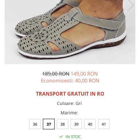
Incaltamine primavara-vara piele
Imbracaminte
Camasi si topuri
Blugi si pantaloni
Fuste
Pulovere si cardigane
Rochii
Salopete
Incaltaminte toamna-iarna piele
189,00 RON
149,00 RON
Economisesti:
40,00
RON
TRANSPORT GRATUIT IN RO
Culoare
:
Gri
Marime
:
36
37
38
39
40
41
IN STOC