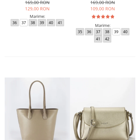
169,00 RON
169,00 RON
129,00 RON
109,00 RON
Marime:
36
37
38
39
40
41
Marime:
35
36
37
38
39
40
41
42