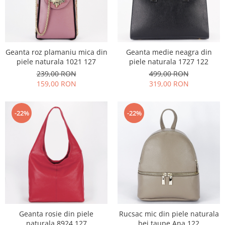
Geanta roz plamaniu mica din
Geanta medie neagra din
piele naturala 1021 127
piele naturala 1727 122
239,00 RON
499,00 RON
159,00 RON
319,00 RON
-22%
-22%
Geanta rosie din piele
Rucsac mic din piele naturala
naturala 8924 127
bej taupe Ana 122