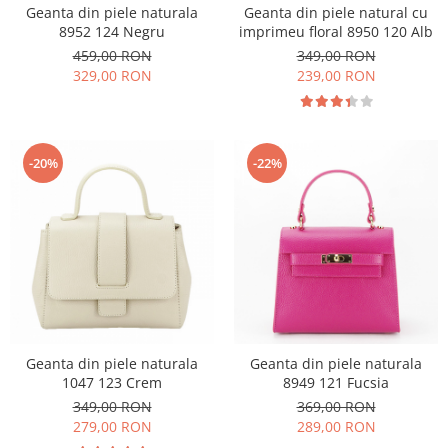
Geanta din piele naturala
Geanta din piele natural cu
8952 124 Negru
imprimeu floral 8950 120 Alb
459,00 RON
349,00 RON
329,00 RON
239,00 RON
-20%
-22%
Geanta din piele naturala
Geanta din piele naturala
1047 123 Crem
8949 121 Fucsia
349,00 RON
369,00 RON
279,00 RON
289,00 RON