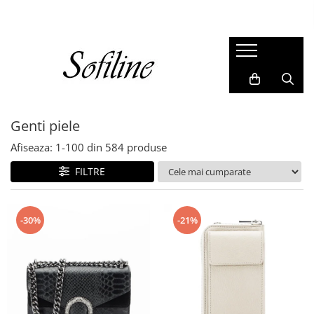
Femei
Copii
Accesorii
Incaltaminte
Genti si posete
Ghete si cizme
Rucsacuri
Pantofi sport si sneakers
Genti piele
Clutch
Afiseaza:
1-
100
din
584
produse
Curele
Genti de plaja
FILTRE
Portofele
Incaltaminte
-30%
-21%
Pantofi
Cizme si botine
Sandale
Mocasini si balerini
Papuci