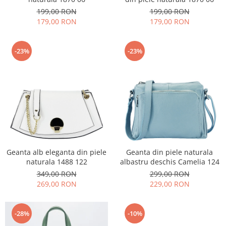
199,00 RON
199,00 RON
179,00 RON
179,00 RON
-23%
-23%
Geanta alb eleganta din piele
Geanta din piele naturala
naturala 1488 122
albastru deschis Camelia 124
349,00 RON
299,00 RON
269,00 RON
229,00 RON
-28%
-10%