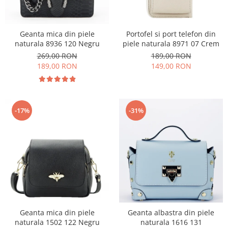
Incaltamine primavara-vara piele
Imbracaminte
Camasi si topuri
Geanta mica din piele
Portofel si port telefon din
naturala 8936 120 Negru
piele naturala 8971 07 Crem
Blugi si pantaloni
269,00 RON
189,00 RON
Fuste
189,00 RON
149,00 RON
Pulovere si cardigane
Rochii
Salopete
-17%
-31%
Incaltaminte toamna-iarna piele
Geanta mica din piele
Geanta albastra din piele
naturala 1502 122 Negru
naturala 1616 131