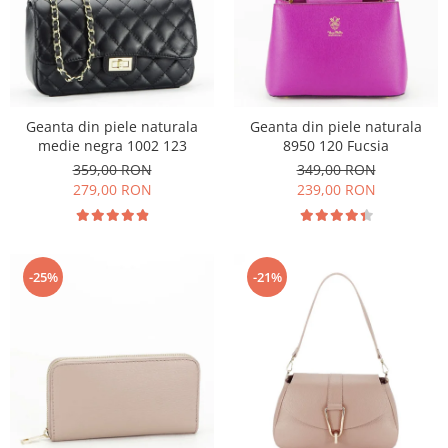
Geanta din piele naturala
Geanta din piele naturala
medie negra 1002 123
8950 120 Fucsia
359,00 RON
349,00 RON
279,00 RON
239,00 RON
-25%
-21%