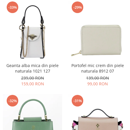
-33%
-29%
Geanta alba mica din piele
Portofel mic crem din piele
naturala 1021 127
naturala 8912 07
239,00 RON
139,00 RON
159,00 RON
99,00 RON
-32%
-31%