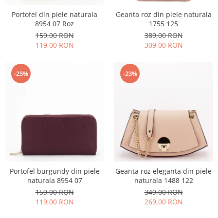
Portofel din piele naturala
Geanta roz din piele naturala
8954 07 Roz
1755 125
159,00 RON
389,00 RON
119,00 RON
309,00 RON
-25%
-23%
Portofel burgundy din piele
Geanta roz eleganta din piele
naturala 8954 07
naturala 1488 122
159,00 RON
349,00 RON
119,00 RON
269,00 RON