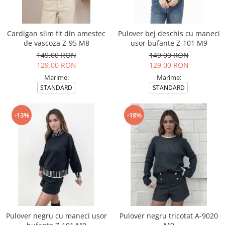
Incaltamine primavara-vara piele
Imbracaminte
Camasi si topuri
Cardigan slim fit din amestec
Pulover bej deschis cu maneci
de vascoza Z-95 M8
usor bufante Z-101 M9
Blugi si pantaloni
149,00 RON
149,00 RON
Fuste
129,00 RON
129,00 RON
Pulovere si cardigane
Marime:
Marime:
Rochii
STANDARD
STANDARD
Salopete
Incaltaminte toamna-iarna piele
-13%
-18%
Pulover negru cu maneci usor
Pulover negru tricotat A-9020