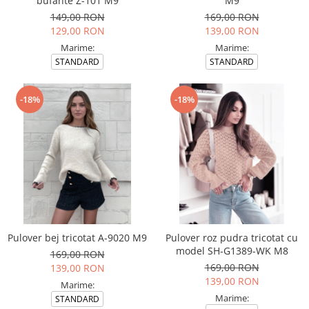
bufante Z-101 M9
M9
149,00 RON
169,00 RON
129,00 RON
139,00 RON
Marime:
Marime:
STANDARD
STANDARD
-18%
-18%
Pulover bej tricotat A-9020 M9
Pulover roz pudra tricotat cu
model SH-G1389-WK M8
169,00 RON
169,00 RON
139,00 RON
139,00 RON
Marime:
Marime:
STANDARD