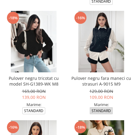
STANDARD
-18%
-16%
Pulover negru tricotat cu
Pulover negru fara maneci cu
model SH-G1389-WK M8
strasuri A-9015 M9
169,00 RON
129,00 RON
139,00 RON
109,00 RON
Marime:
Marime:
STANDARD
STANDARD
-16%
-18%