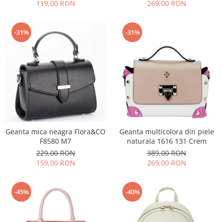
119,00 RON
269,00 RON
-31%
-31%
Geanta mica neagra Flora&CO
Geanta multicolora din piele
F8580 M7
naturala 1616 131 Crem
229,00 RON
389,00 RON
159,00 RON
269,00 RON
-45%
-40%