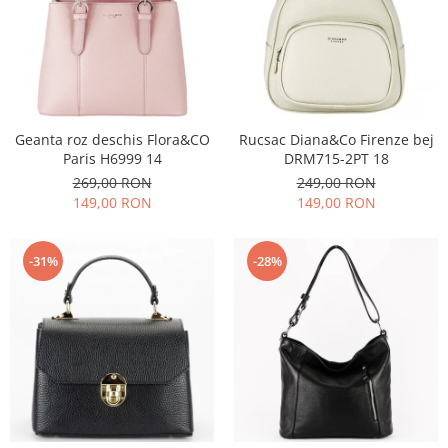
Geanta roz deschis Flora&CO
Rucsac Diana&Co Firenze bej
Paris H6999 14
DRM715-2PT 18
269,00 RON
249,00 RON
149,00 RON
149,00 RON
-31%
-28%