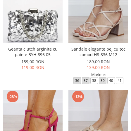
Geanta clutch arginite cu
Sandale elegante bej cu toc
paiete BYH-896 05
comod H8-836 M12
159,00 RON
189,00 RON
119,00 RON
139,00 RON
Marime:
36
37
38
39
40
41
-28%
-13%