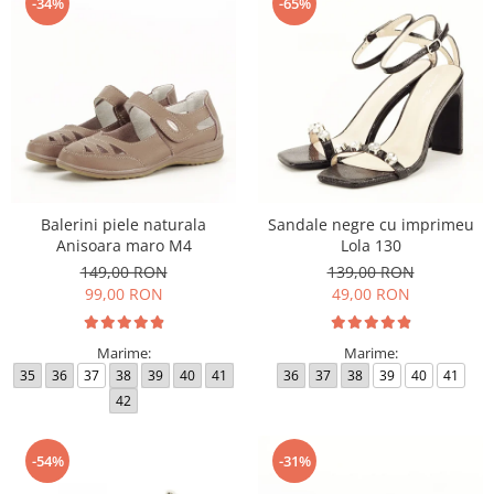
-34%
-65%
Balerini piele naturala
Sandale negre cu imprimeu
Anisoara maro M4
Lola 130
149,00 RON
139,00 RON
99,00 RON
49,00 RON
Marime:
Marime:
35
36
37
38
39
40
41
36
37
38
39
40
41
42
-54%
-31%