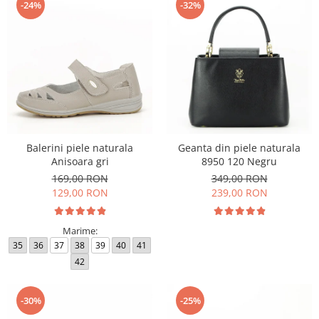
-24%
-32%
Balerini piele naturala
Geanta din piele naturala
Anisoara gri
8950 120 Negru
169,00 RON
349,00 RON
129,00 RON
239,00 RON
Marime:
35
36
37
38
39
40
41
42
-30%
-25%