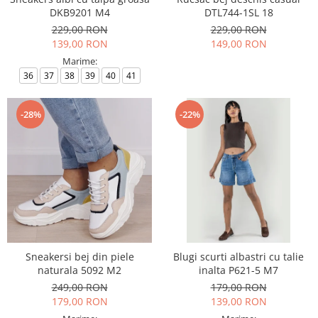
DKB9201 M4
DTL744-1SL 18
229,00 RON
229,00 RON
139,00 RON
149,00 RON
Marime:
36
37
38
39
40
41
-28%
-22%
Sneakersi bej din piele
Blugi scurti albastri cu talie
naturala 5092 M2
inalta P621-5 M7
249,00 RON
179,00 RON
179,00 RON
139,00 RON