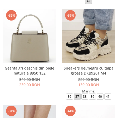
42
-32%
-39%
Geanta gri deschis din piele
Sneakers bej/negru cu talpa
naturala 8950 132
groasa DKB9201 M4
349,00 RON
229,00 RON
239,00 RON
139,00 RON
Marime:
36
37
38
39
40
41
-31%
-44%