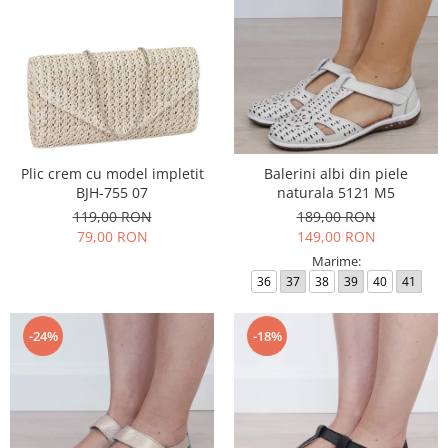
Plic crem cu model impletit
Balerini albi din piele
BJH-755 07
naturala 5121 M5
119,00 RON
189,00 RON
79,00 RON
149,00 RON
Marime:
36
37
38
39
40
41
-24%
-18%