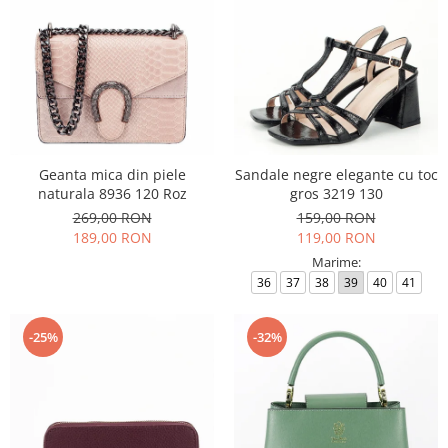
Geanta mica din piele
Sandale negre elegante cu toc
naturala 8936 120 Roz
gros 3219 130
269,00 RON
159,00 RON
189,00 RON
119,00 RON
Marime:
36
37
38
39
40
41
-25%
-32%