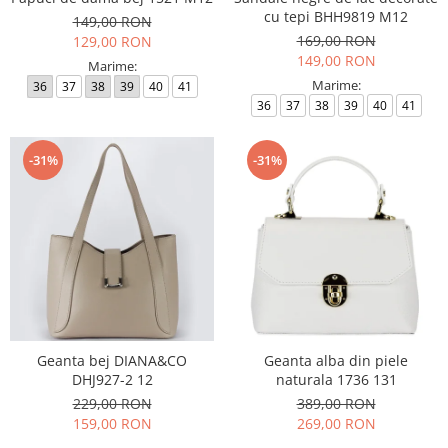
cu tepi BHH9819 M12
149,00 RON
169,00 RON
129,00 RON
149,00 RON
Marime:
Marime:
36
37
38
39
40
41
36
37
38
39
40
41
-31%
-31%
Geanta bej DIANA&CO
Geanta alba din piele
DHJ927-2 12
naturala 1736 131
229,00 RON
389,00 RON
159,00 RON
269,00 RON