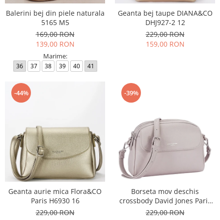
Balerini bej din piele naturala
Geanta bej taupe DIANA&CO
5165 M5
DHJ927-2 12
169,00 RON
229,00 RON
139,00 RON
159,00 RON
Marime:
36
37
38
39
40
41
-44%
-39%
Geanta aurie mica Flora&CO
Borseta mov deschis
Paris H6930 16
crossbody David Jones Paris
CM8330 15
229,00 RON
229,00 RON