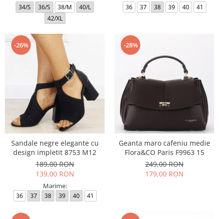
34/S
36/S
38/M
40/L
36
37
38
39
40
41
42/XL
-26%
-28%
Sandale negre elegante cu
Geanta maro cafeniu medie
design impletit 8753 M12
Flora&CO Paris F9963 15
189,00 RON
249,00 RON
139,00 RON
179,00 RON
Marime:
36
37
38
39
40
41