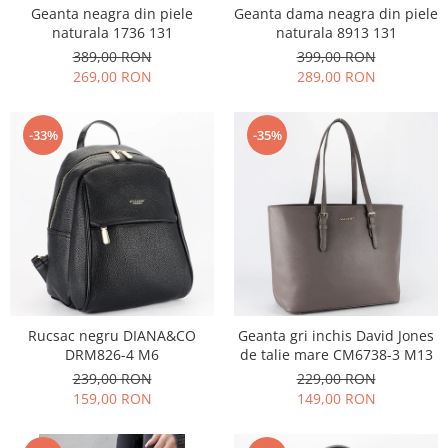
Geanta neagra din piele
Geanta dama neagra din piele
naturala 1736 131
naturala 8913 131
389,00 RON
399,00 RON
269,00 RON
289,00 RON
-33%
-35%
Rucsac negru DIANA&CO
Geanta gri inchis David Jones
DRM826-4 M6
de talie mare CM6738-3 M13
239,00 RON
229,00 RON
159,00 RON
149,00 RON