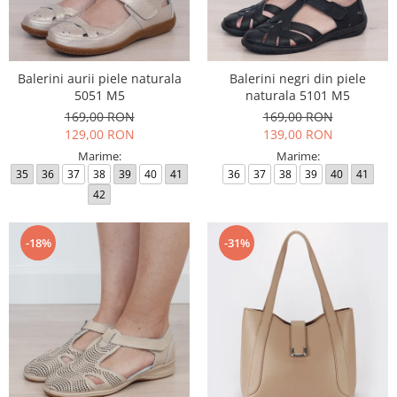
Balerini aurii piele naturala
Balerini negri din piele
5051 M5
naturala 5101 M5
169,00 RON
169,00 RON
129,00 RON
139,00 RON
Marime:
Marime:
35
36
37
38
39
40
41
36
37
38
39
40
41
42
-18%
-31%