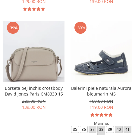
129,00 RON
139,00 RON
-39%
-30%
Borseta bej inchis crossbody
Balerini piele naturala Aurora
David Jones Paris CM8330 15
bleumarin M5
229,00 RON
169,00 RON
139,00 RON
119,00 RON
Marime:
35
36
37
38
39
40
41