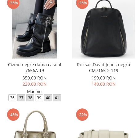
-35%
-25%
Cizme negre dama casual
Rucsac David Jones negru
7656A 19
CM7165-2 119
350,00 RON
199,00 RON
229,00 RON
149,00 RON
Marime:
36
37
38
39
40
41
-45%
-22%