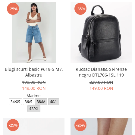
-25%
-35%
Blugi scurti basic P619-5 M7,
Rucsac Diana&Co Firenze
Albastru
negru DTL706-1SL 119
199,00 RON
229,00 RON
149,00 RON
149,00 RON
Marime:
34/XS
36/S
38/M
40/L
42/XL
-25%
-26%