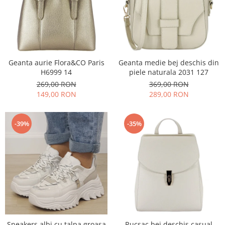
Geanta aurie Flora&CO Paris
Geanta medie bej deschis din
H6999 14
piele naturala 2031 127
269,00 RON
369,00 RON
149,00 RON
289,00 RON
-39%
-35%
Sneakers albi cu talpa groasa
Rucsac bej deschis casual