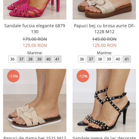
Sandale fucsia elegante 6879
Papuci bej cu brosa aurie DF-
130
1228 M12
179,00 RON
149,00 RON
129,00 RON
129,00 RON
Marime:
Marime:
36
37
38
39
40
41
36
37
38
39
40
41
-13%
-12%
Papuci de dama bej 1521 M12
Sandale negre de lac decorate