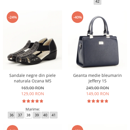
42
-24%
-40%
Sandale negre din piele
Geanta medie bleumarin
naturala Ozana M5
Jeffery 15
169,00 RON
249,00 RON
129,00 RON
149,00 RON
Marime:
36
37
38
39
40
41