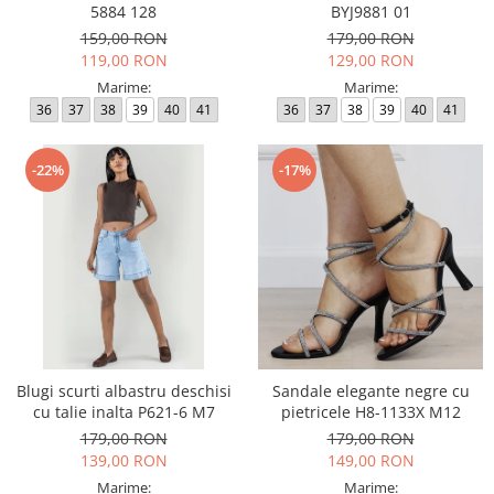
5884 128
BYJ9881 01
159,00 RON
179,00 RON
119,00 RON
129,00 RON
Marime:
Marime:
36
37
38
39
40
41
36
37
38
39
40
41
-22%
-17%
Blugi scurti albastru deschisi
Sandale elegante negre cu
cu talie inalta P621-6 M7
pietricele H8-1133X M12
179,00 RON
179,00 RON
139,00 RON
149,00 RON
Marime:
Marime: