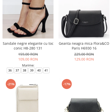
Sandale negre elegante cu toc
Geanta neagra mica Flora&CO
conic H8-280 131
Paris H6930 16
159,00 RON
229,00 RON
109,00 RON
129,00 RON
Marime:
36
37
38
39
40
41
-21%
-17%