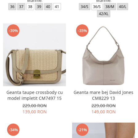
Marime:
Marime:
36
37
38
39
40
41
34/S
36/S
38/M
40/L
42/XL
-39%
-35%
Geanta taupe crossbody cu
Geanta mare bej David Jones
model impletit CM7497 15
CM8229 13
229,00 RON
229,00 RON
139,00 RON
149,00 RON
-34%
-21%