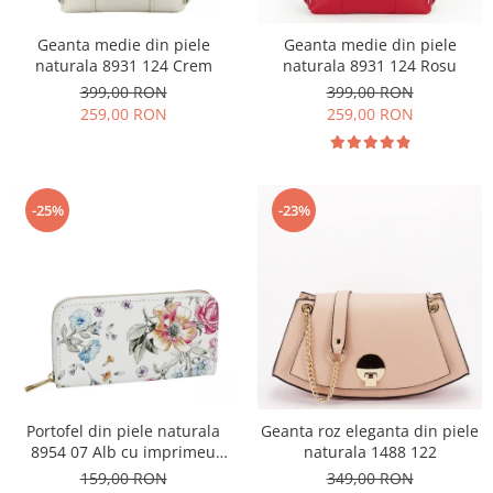
Geanta medie din piele
Geanta medie din piele
naturala 8931 124 Crem
naturala 8931 124 Rosu
399,00 RON
399,00 RON
259,00 RON
259,00 RON
-25%
-23%
Portofel din piele naturala
Geanta roz eleganta din piele
8954 07 Alb cu imprimeu
naturala 1488 122
floral
159,00 RON
349,00 RON