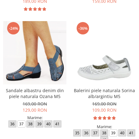
189,00 RON
159,00 RON
-24%
-36%
Sandale albastru denim din
Balerini piele naturala Sorina
piele naturala Ozana M5
alb/argintiu M5
169,00 RON
169,00 RON
129,00 RON
109,00 RON
Marime:
36
37
38
39
40
41
Marime:
35
36
37
38
39
40
41