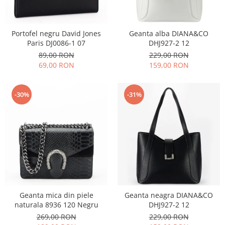
Incaltamine primavara-vara piele
Imbracaminte
Camasi si topuri
Portofel negru David Jones
Geanta alba DIANA&CO
Paris DJ0086-1 07
DHJ927-2 12
Blugi si pantaloni
89,00 RON
229,00 RON
Fuste
69,00 RON
159,00 RON
Pulovere si cardigane
Rochii
-30%
-31%
Salopete
Incaltaminte toamna-iarna piele
Geanta mica din piele
Geanta neagra DIANA&CO
naturala 8936 120 Negru
DHJ927-2 12
269,00 RON
229,00 RON