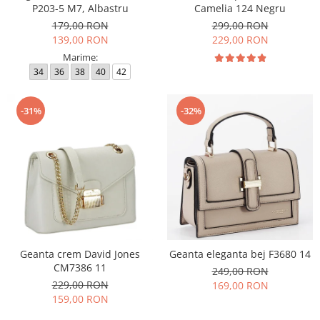
P203-5 M7, Albastru
Camelia 124 Negru
179,00 RON
299,00 RON
139,00 RON
229,00 RON
Marime:
34
36
38
40
42
-31%
-32%
Geanta crem David Jones
Geanta eleganta bej F3680 14
CM7386 11
249,00 RON
229,00 RON
169,00 RON
159,00 RON