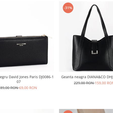
-31%
negru David Jones Paris DJ0086-1
Geanta neagra DIANA&CO DHJ
07
229,00 RON
159,00 RO
89,00 RON
69,00 RON