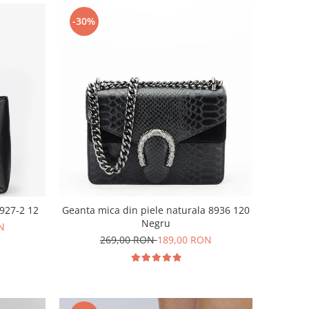
-30%
927-2 12
Geanta mica din piele naturala 8936 120
Negru
N
269,00 RON
189,00 RON