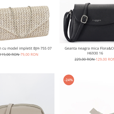
m cu model impletit BJH-755 07
Geanta neagra mica Flora&C
H6930 16
119,00 RON
79,00 RON
229,00 RON
129,00 RO
-24%