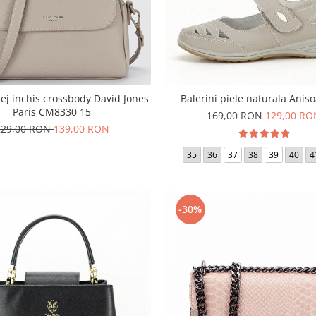
ej inchis crossbody David Jones
Balerini piele naturala Aniso
Paris CM8330 15
169,00 RON
129,00 RO
229,00 RON
139,00 RON
35
36
37
38
39
40
4
-30%