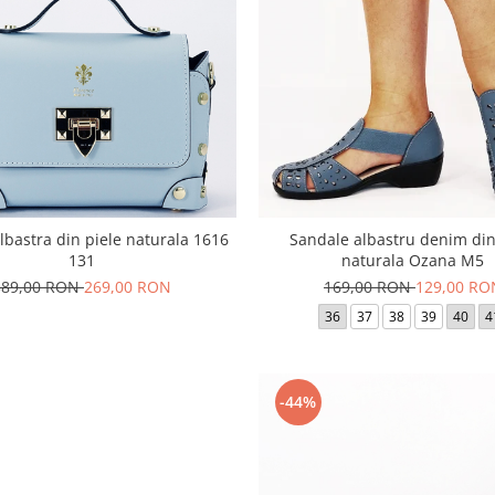
lbastra din piele naturala 1616
Sandale albastru denim din
131
naturala Ozana M5
389,00 RON
269,00 RON
169,00 RON
129,00 RO
36
37
38
39
40
4
-44%