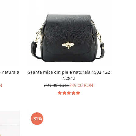
e naturala
Geanta mica din piele naturala 1502 122
Negru
N
299,00 RON
249,00 RON
-31%