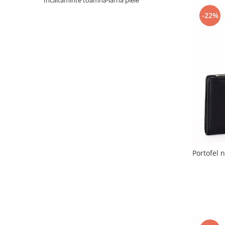
Incaltaminte toamna-iarna piele
Incaltamine primavara-vara piele
-22%
Imbracaminte
Camasi si topuri
Blugi si pantaloni
Fuste
Pulovere si cardigane
Rochii
Salopete
Incaltaminte toamna-iarna piele
Portofel 