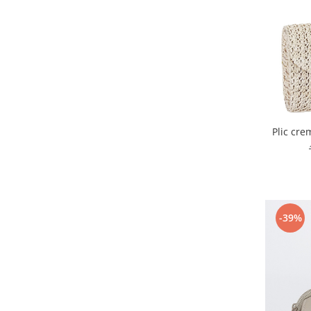
Plic cre
-39%