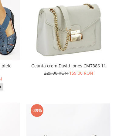
 piele
Geanta crem David Jones CM7386 11
229,00 RON
159,00 RON
N
1
-39%