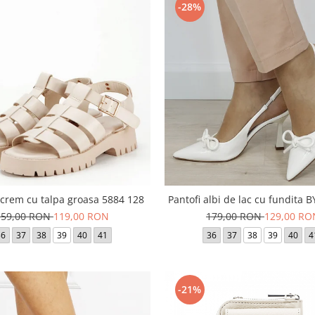
-28%
crem cu talpa groasa 5884 128
Pantofi albi de lac cu fundita 
159,00 RON
119,00 RON
179,00 RON
129,00 RO
36
37
38
39
40
41
36
37
38
39
40
4
-21%