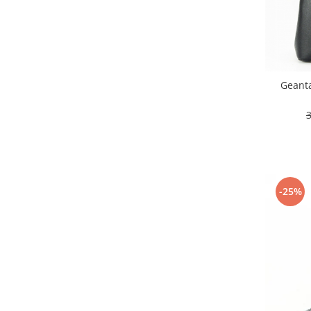
Geanta
-25%