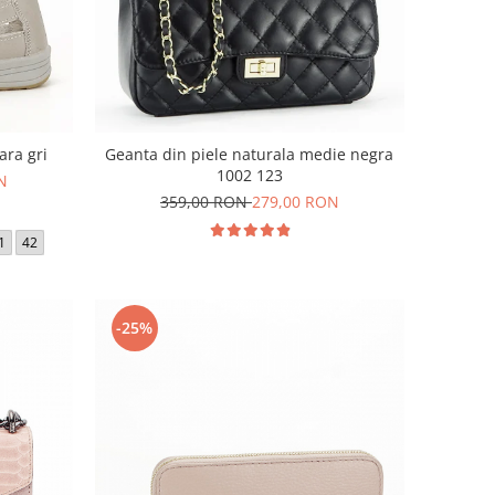
ara gri
Geanta din piele naturala medie negra
1002 123
N
359,00 RON
279,00 RON
1
42
-25%