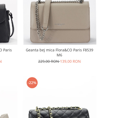
O Paris
Geanta bej mica Flora&CO Paris F8539
M6
N
229,00 RON
139,00 RON
-22%