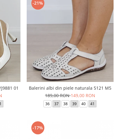
-21%
BYJ9881 01
Balerini albi din piele naturala 5121 M5
N
189,00 RON
149,00 RON
1
36
37
38
39
40
41
-17%