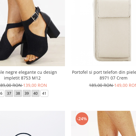
le negre elegante cu design
Portofel si port telefon din piel
impletit 8753 M12
8971 07 Crem
189,00 RON
139,00 RON
189,00 RON
149,00 RO
36
37
38
39
40
41
-24%