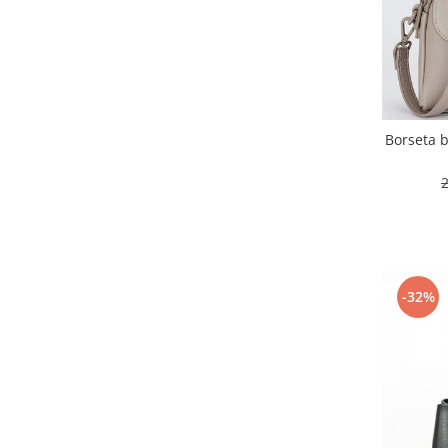
Borseta b
-32%