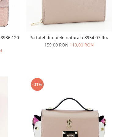
 8936 120
Portofel din piele naturala 8954 07 Roz
159,00 RON
119,00 RON
N
-31%