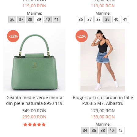
119,00 RON
119,00 RON
Marime:
Marime:
36
37
38
39
40
41
36
37
38
39
40
41
-32%
-22%
Geanta medie verde menta
Blugi scurti cu cordon in talie
din piele naturala 8950 119
P203-5 M7, Albastru
349,00 RON
179,00 RON
239,00 RON
139,00 RON
Marime:
34
36
38
40
42