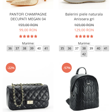
PANTOFI CHAMPAGNE
Balerini piele naturala
DECUPATI MEGAN 04
Anisoara gri
159,00 RON
169,00 RON
99,00 RON
129,00 RON
Marime:
Marime:
36
37
38
39
40
41
35
36
37
38
39
40
41
42
-22%
-57%