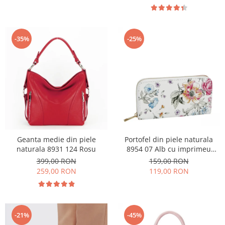
-35%
-25%
Geanta medie din piele
Portofel din piele naturala
naturala 8931 124 Rosu
8954 07 Alb cu imprimeu
floral
399,00 RON
159,00 RON
259,00 RON
119,00 RON
-21%
-45%