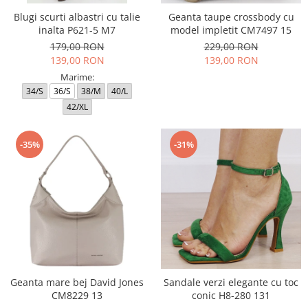
Blugi scurti albastri cu talie
Geanta taupe crossbody cu
inalta P621-5 M7
model impletit CM7497 15
179,00 RON
229,00 RON
139,00 RON
139,00 RON
Marime:
34/S
36/S
38/M
40/L
42/XL
-35%
-31%
Geanta mare bej David Jones
Sandale verzi elegante cu toc
CM8229 13
conic H8-280 131