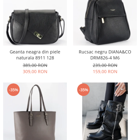
Geanta neagra din piele
Rucsac negru DIANA&CO
naturala 8911 128
DRM826-4 M6
389,00 RON
239,00 RON
309,00 RON
159,00 RON
-35%
-35%