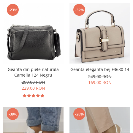
-23%
-32%
Geanta din piele naturala
Geanta eleganta bej F3680 14
Camelia 124 Negru
249,00 RON
299,00 RON
169,00 RON
229,00 RON
-39%
-28%