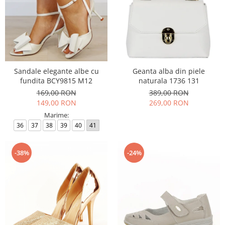
Sandale elegante albe cu
Geanta alba din piele
fundita BCY9815 M12
naturala 1736 131
169,00 RON
389,00 RON
149,00 RON
269,00 RON
Marime:
36
37
38
39
40
41
-38%
-24%