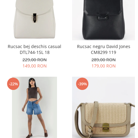
Rucsac bej deschis casual
Rucsac negru David Jones
DTL744-1SL 18
CM8299 119
229,00 RON
289,00 RON
149,00 RON
179,00 RON
-22%
-39%