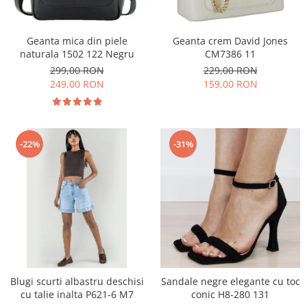
Geanta mica din piele
Geanta crem David Jones
naturala 1502 122 Negru
CM7386 11
299,00 RON
229,00 RON
249,00 RON
159,00 RON
-22%
-31%
Blugi scurti albastru deschisi
Sandale negre elegante cu toc
cu talie inalta P621-6 M7
conic H8-280 131