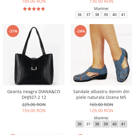
189,00 RON
139,00 RON
Marime:
36
37
38
39
40
41
-31%
-24%
Geanta neagra DIANA&CO
Sandale albastru denim din
DHJ927-2 12
piele naturala Ozana M5
229,00 RON
169,00 RON
159,00 RON
129,00 RON
Marime:
36
37
38
39
40
41