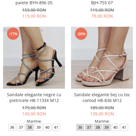
paiete BYH-896 05
BJH-755 07
159,00 RON
119,00 RON
119,00 RON
79,00 RON
-17%
-26%
Sandale elegante negre cu
Sandale elegante bej cu toc
pietricele H8-1133X M12
comod H8-836 M12
179,00 RON
189,00 RON
149,00 RON
139,00 RON
Marime:
Marime:
36
37
38
39
40
41
36
37
38
39
40
41