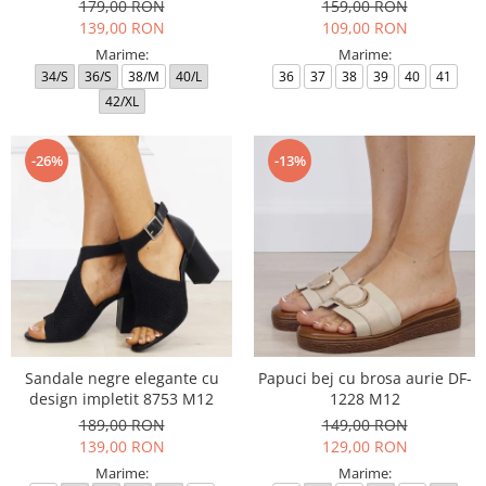
179,00 RON
159,00 RON
139,00 RON
109,00 RON
Marime:
Marime:
34/S
36/S
38/M
40/L
36
37
38
39
40
41
42/XL
-26%
-13%
Sandale negre elegante cu
Papuci bej cu brosa aurie DF-
design impletit 8753 M12
1228 M12
189,00 RON
149,00 RON
139,00 RON
129,00 RON
Marime:
Marime: