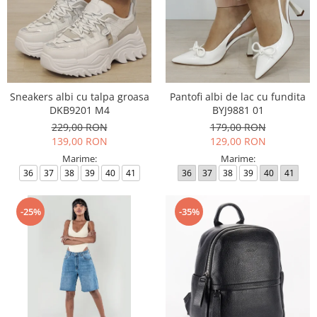
Sneakers albi cu talpa groasa
Pantofi albi de lac cu fundita
DKB9201 M4
BYJ9881 01
229,00 RON
179,00 RON
139,00 RON
129,00 RON
Marime:
Marime:
36
37
38
39
40
41
36
37
38
39
40
41
-25%
-35%