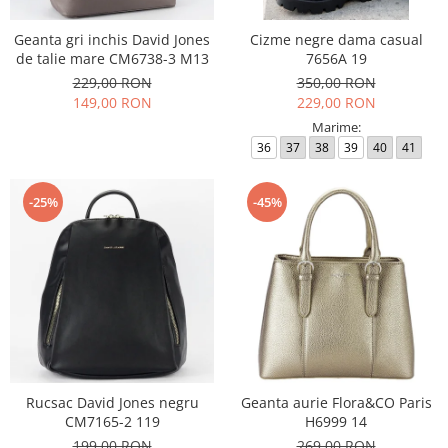
Geanta gri inchis David Jones
Cizme negre dama casual
de talie mare CM6738-3 M13
7656A 19
229,00 RON
350,00 RON
149,00 RON
229,00 RON
Marime:
36
37
38
39
40
41
-25%
-45%
Rucsac David Jones negru
Geanta aurie Flora&CO Paris
CM7165-2 119
H6999 14
199,00 RON
269,00 RON