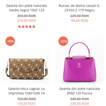
Geanta din piele naturala
Rucsac de dama casual G-
medie negra 1002 123
23103-2 119 Negru
359,00 RON
229,00 RON
279,00 RON
99,00 RON
-65%
-32%
Geanta mica cognac cu
Geanta din piele naturala
imprimeu CM6120A 14
8950 120 Fucsia
169,00 RON
349,00 RON
59,00 RON
239,00 RON