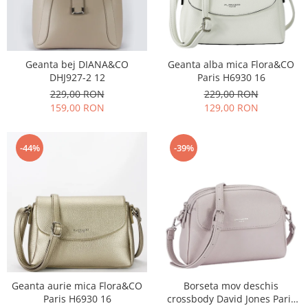
Geanta bej DIANA&CO
Geanta alba mica Flora&CO
DHJ927-2 12
Paris H6930 16
229,00 RON
229,00 RON
159,00 RON
129,00 RON
-44%
-39%
Geanta aurie mica Flora&CO
Borseta mov deschis
Paris H6930 16
crossbody David Jones Paris