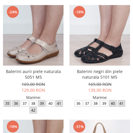
-24%
-18%
Balerini aurii piele naturala
Balerini negri din piele
5051 M5
naturala 5101 M5
169,00 RON
169,00 RON
129,00 RON
139,00 RON
Marime:
Marime:
35
36
37
38
39
40
41
36
37
38
39
40
41
42
-18%
-31%