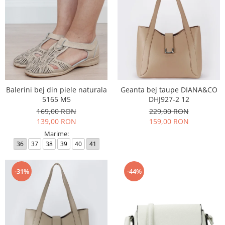
Balerini bej din piele naturala
Geanta bej taupe DIANA&CO
5165 M5
DHJ927-2 12
169,00 RON
229,00 RON
139,00 RON
159,00 RON
Marime:
36
37
38
39
40
41
-31%
-44%