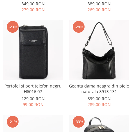
349,00 RON
389,00 RON
279,00 RON
269,00 RON
-23%
-28%
Portofel si port telefon negru
Geanta dama neagra din piele
H6016 07
naturala 8913 131
129,00 RON
399,00 RON
99,00 RON
289,00 RON
-21%
-33%