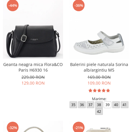
-44%
-36%
Geanta neagra mica Flora&CO
Balerini piele naturala Sorina
Paris H6930 16
alb/argintiu M5
229,00 RON
169,00 RON
129,00 RON
109,00 RON
Marime:
35
36
37
38
39
40
41
42
-32%
-21%