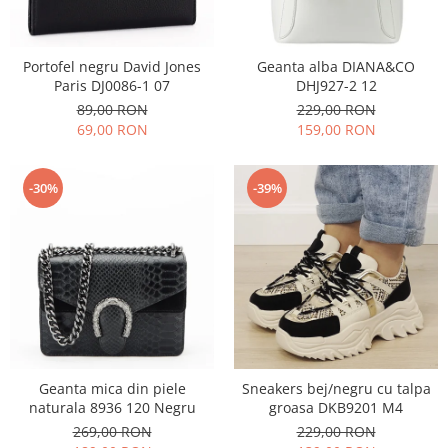
Incaltamine primavara-vara piele
Imbracaminte
Camasi si topuri
Portofel negru David Jones
Geanta alba DIANA&CO
Paris DJ0086-1 07
DHJ927-2 12
Blugi si pantaloni
89,00 RON
229,00 RON
Fuste
69,00 RON
159,00 RON
Pulovere si cardigane
Rochii
-30%
-39%
Salopete
Incaltaminte toamna-iarna piele
Geanta mica din piele
Sneakers bej/negru cu talpa
naturala 8936 120 Negru
groasa DKB9201 M4
269,00 RON
229,00 RON