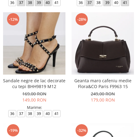
36
37
38
39
40
41
36
37
38
39
40
41
-12%
-28%
Sandale negre de lac decorate
Geanta maro cafeniu medie
cu tepi BHH9819 M12
Flora&CO Paris F9963 15
169,00 RON
249,00 RON
149,00 RON
179,00 RON
Marime:
36
37
38
39
40
41
-19%
-32%