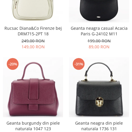
Rucsac Diana&Co Firenze bej
Geanta neagra casual Acacia
DRM715-2PT 18
Paris G-24102 M11
249,00 RON
199,00 RON
149,00 RON
89,00 RON
-20%
-31%
Geanta burgundy din piele
Geanta neagra din piele
naturala 1047 123
naturala 1736 131