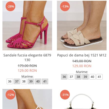
-28%
-13%
Sandale fucsia elegante 6879
Papuci de dama bej 1521 M12
130
149,00 RON
179,00 RON
129,00 RON
129,00 RON
Marime:
Marime:
36
37
38
39
40
41
36
37
38
39
40
41
-12%
-31%