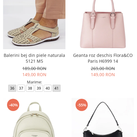
Balerini bej din piele naturala
Geanta roz deschis Flora&CO
5121 M5
Paris H6999 14
189,00 RON
269,00 RON
149,00 RON
149,00 RON
Marime:
36
37
38
39
40
41
-40%
-55%