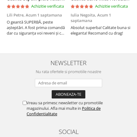
Achizitie verificata
Achizitie verificata
Lili Petre,
Acum 1 saptamana
Iulia Negoita,
Acum 1
A
saptamana
O geantă SUPERBĂ, peste
S
așteptări. A fost prima comandă
Absolut superba! Calitate buna si
f
dar cu siguranța voi reveni și cu
eleganta! Recomand cu drag!
S
alte comenzi. Produs de calitate,
promtitudine în expedierea
comenzii (comanda a sosit a
doua zi). RECOMAND SOFILINE!!!
NEWSLETTER
Nu rata ofertele si promotiile noastre
Vreau sa primesc newsletter cu promotiile
magazinului. Afla mai multe in
Politica de
Confidentialitate
SOCIAL