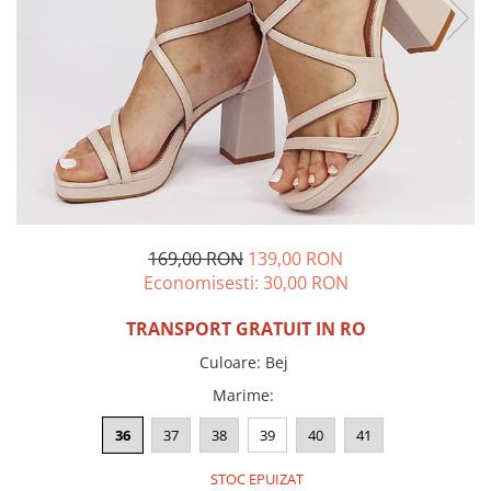
Incaltamine primavara-vara piele
Imbracaminte
Camasi si topuri
Blugi si pantaloni
Fuste
Pulovere si cardigane
Rochii
Salopete
Incaltaminte toamna-iarna piele
169,00 RON
139,00 RON
Economisesti:
30,00
RON
TRANSPORT GRATUIT IN RO
Culoare
:
Bej
Marime
:
36
37
38
39
40
41
STOC EPUIZAT