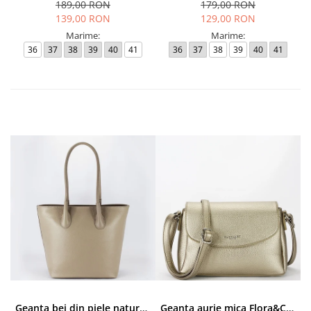
189,00 RON
179,00 RON
139,00 RON
129,00 RON
Marime:
Marime:
36
37
38
39
40
41
36
37
38
39
40
41
Geanta bej din piele naturala 8966 123
Geanta aurie mica Flora&CO Paris H6930 16