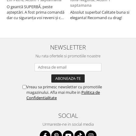
saptamana
O geantă SUPERBĂ, peste
S
așteptări. A fost prima comandă
Absolut superba! Calitate buna si
f
dar cu siguranța voi reveni și cu
eleganta! Recomand cu drag!
S
alte comenzi. Produs de calitate,
promtitudine în expedierea
comenzii (comanda a sosit a
doua zi). RECOMAND SOFILINE!!!
NEWSLETTER
Nu rata ofertele si promotiile noastre
Vreau sa primesc newsletter cu promotiile
magazinului. Afla mai multe in
Politica de
Confidentialitate
SOCIAL
Urmareste-ne in social media