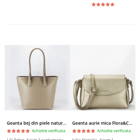
Geanta bej din piele naturala 8966 123
Geanta aurie mica Flora&CO Paris H6930 16
Achizitie verificata
Achizitie verificata
Lili Petre,
Acum 1 saptamana
Iulia Negoita,
Acum 1
A