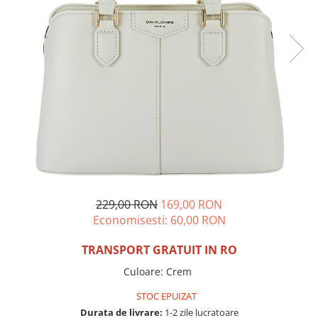
Incaltamine primavara-vara piele
Imbracaminte
Camasi si topuri
Blugi si pantaloni
Fuste
Pulovere si cardigane
Rochii
Salopete
Incaltaminte toamna-iarna piele
229,00 RON
169,00 RON
Economisesti:
60,00
RON
TRANSPORT GRATUIT IN RO
Culoare
:
Crem
STOC EPUIZAT
Durata de livrare:
1-2 zile lucratoare