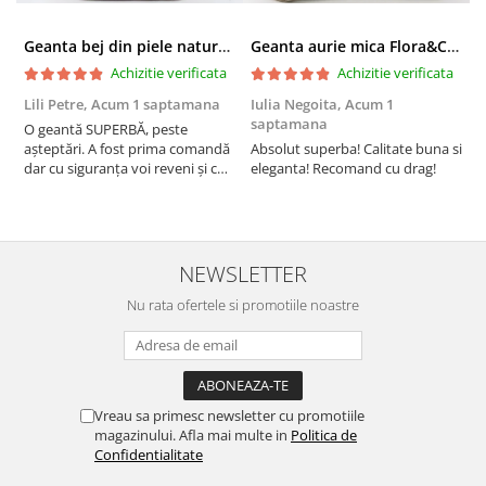
Geanta bej din piele naturala 8966 123
Geanta aurie mica Flora&CO Paris H6930 16
Achizitie verificata
Achizitie verificata
Lili Petre,
Acum 1 saptamana
Iulia Negoita,
Acum 1
A
saptamana
O geantă SUPERBĂ, peste
S
așteptări. A fost prima comandă
Absolut superba! Calitate buna si
f
dar cu siguranța voi reveni și cu
eleganta! Recomand cu drag!
S
alte comenzi. Produs de calitate,
promtitudine în expedierea
comenzii (comanda a sosit a
doua zi). RECOMAND SOFILINE!!!
NEWSLETTER
Nu rata ofertele si promotiile noastre
Vreau sa primesc newsletter cu promotiile
magazinului. Afla mai multe in
Politica de
Confidentialitate