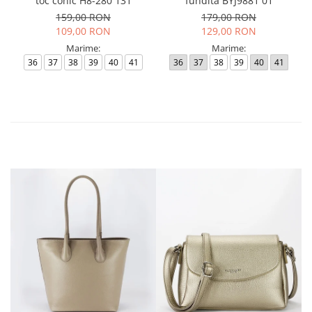
toc conic H8-280 131
fundita BYJ9881 01
159,00 RON
179,00 RON
109,00 RON
129,00 RON
Marime:
Marime:
36
37
38
39
40
41
36
37
38
39
40
41