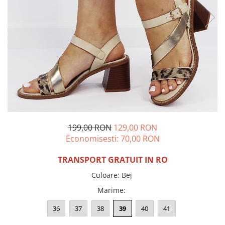
Incaltamine primavara-vara piele
Imbracaminte
Camasi si topuri
Blugi si pantaloni
Fuste
Pulovere si cardigane
Rochii
Salopete
Incaltaminte toamna-iarna piele
199,00 RON
129,00 RON
Economisesti:
70,00
RON
TRANSPORT GRATUIT IN RO
Culoare
:
Bej
Marime
:
36
37
38
39
40
41