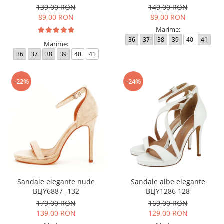
139,00 RON
149,00 RON
89,00 RON
89,00 RON
Marime:
36
37
38
39
40
41
Marime:
36
37
38
39
40
41
-22%
-24%
Sandale elegante nude
Sandale albe elegante
BLJY6887 -132
BLJY1286 128
179,00 RON
169,00 RON
139,00 RON
129,00 RON