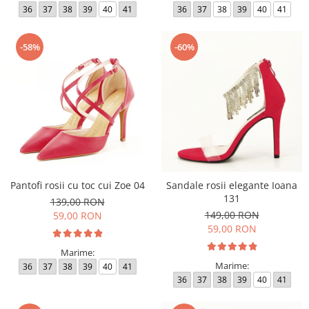
36
37
38
39
40
41
36
37
38
39
40
41
-58%
-60%
Pantofi rosii cu toc cui Zoe 04
Sandale rosii elegante Ioana
131
139,00 RON
149,00 RON
59,00 RON
59,00 RON
Marime:
Marime:
36
37
38
39
40
41
36
37
38
39
40
41