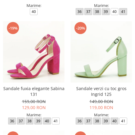
Marime:
Marime:
40
36
37
38
39
40
41
-19%
-20%
Sandale fuxia elegante Sabina
Sandale verzi cu toc gros
131
Ingrid 125
159,00 RON
149,00 RON
129,00 RON
119,00 RON
Marime:
Marime:
36
37
38
39
40
41
36
37
38
39
40
41