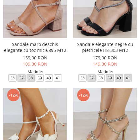
Sandale maro deschis
Sandale elegante negre cu
elegante cu toc mic 6895 M12
pietricele H8-303 M12
159,00 RON
179,00 RON
109,00 RON
149,00 RON
Marime:
Marime:
36
37
38
39
40
41
36
37
38
39
40
41
-12%
-12%