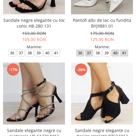
Incaltamine primavara-vara piele
Imbracaminte
Camasi si topuri
Sandale negre elegante cu toc
Pantofi albi de lac cu fundita
conic H8-280 131
BYJ9881 01
Blugi si pantaloni
159,00 RON
179,00 RON
Fuste
109,00 RON
129,00 RON
Pulovere si cardigane
Marime:
Marime:
Rochii
36
37
38
39
40
41
36
37
38
39
40
41
Salopete
Incaltaminte toamna-iarna piele
-17%
-26%
Sandale elegante negre cu
Sandale negre elegante cu