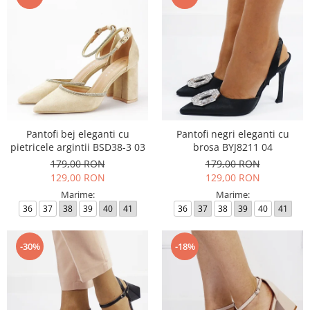
Pantofi bej eleganti cu
Pantofi negri eleganti cu
pietricele argintii BSD38-3 03
brosa BYJ8211 04
179,00 RON
179,00 RON
129,00 RON
129,00 RON
Marime:
Marime:
36
37
38
39
40
41
36
37
38
39
40
41
-30%
-18%