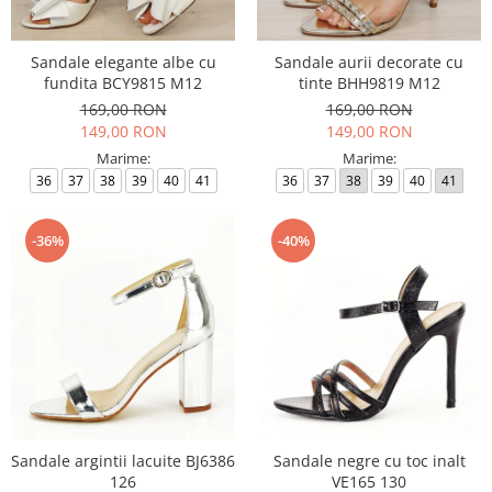
Sandale elegante albe cu
Sandale aurii decorate cu
fundita BCY9815 M12
tinte BHH9819 M12
169,00 RON
169,00 RON
149,00 RON
149,00 RON
Marime:
Marime:
36
37
38
39
40
41
36
37
38
39
40
41
-36%
-40%
Sandale argintii lacuite BJ6386
Sandale negre cu toc inalt
126
VE165 130