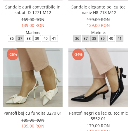
Sandale aurii convertibile in
Sandale elegante bej cu toc
saboti D-1271 M12
masiv H8-713 M12
169,00 RON
179,00 RON
139,00 RON
129,00 RON
Marime:
Marime:
36
37
38
39
40
41
36
37
38
39
40
41
-26%
-34%
Pantofi bej cu fundita 3270 01
Pantofi negri de lac cu toc mic
5552 01
189,00 RON
179,00 RON
139,00 RON