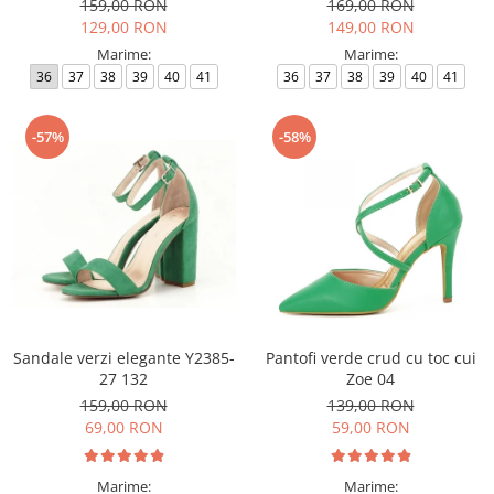
159,00 RON
169,00 RON
129,00 RON
149,00 RON
Marime:
Marime:
36
37
38
39
40
41
36
37
38
39
40
41
-57%
-58%
Sandale verzi elegante Y2385-
Pantofi verde crud cu toc cui
27 132
Zoe 04
159,00 RON
139,00 RON
69,00 RON
59,00 RON
Marime:
Marime: