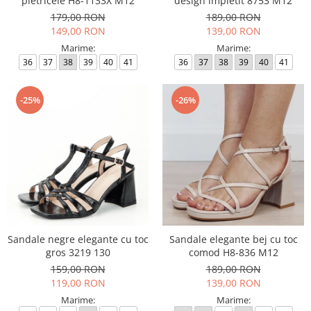
pietricele H8-1133X M12
design impletit 8753 M12
179,00 RON
189,00 RON
149,00 RON
139,00 RON
Marime:
Marime:
36
37
38
39
40
41
36
37
38
39
40
41
-25%
-26%
Sandale negre elegante cu toc
Sandale elegante bej cu toc
gros 3219 130
comod H8-836 M12
159,00 RON
189,00 RON
119,00 RON
139,00 RON
Marime:
Marime: