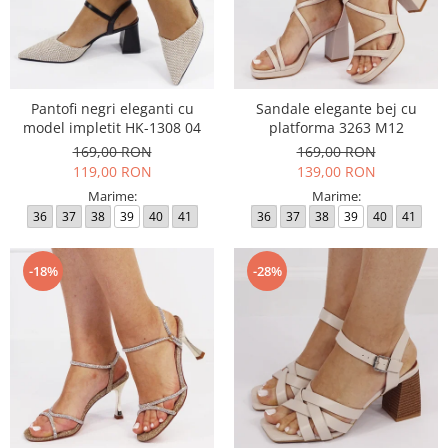
Pantofi negri eleganti cu
Sandale elegante bej cu
model impletit HK-1308 04
platforma 3263 M12
169,00 RON
169,00 RON
119,00 RON
139,00 RON
Marime:
Marime:
36
37
38
39
40
41
36
37
38
39
40
41
-18%
-28%