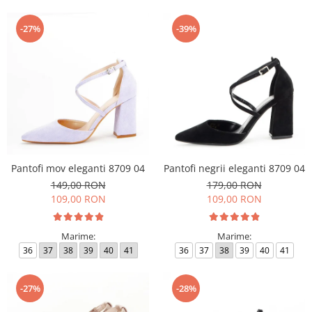
-27%
-39%
Pantofi mov eleganti 8709 04
Pantofi negrii eleganti 8709 04
149,00 RON
179,00 RON
109,00 RON
109,00 RON
Marime:
Marime:
36
37
38
39
40
41
36
37
38
39
40
41
-27%
-28%