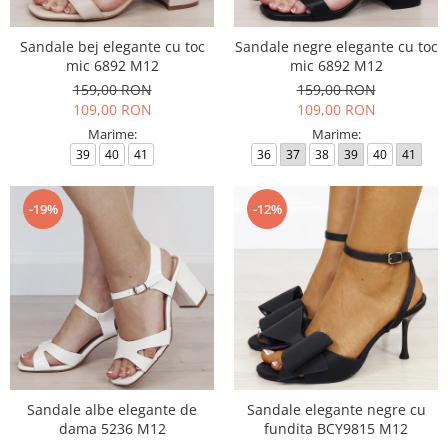
Sandale bej elegante cu toc
Sandale negre elegante cu toc
mic 6892 M12
mic 6892 M12
159,00 RON
159,00 RON
109,00 RON
109,00 RON
Marime:
Marime:
39
40
41
36
37
38
39
40
41
-19%
-12%
Sandale albe elegante de
Sandale elegante negre cu
dama 5236 M12
fundita BCY9815 M12