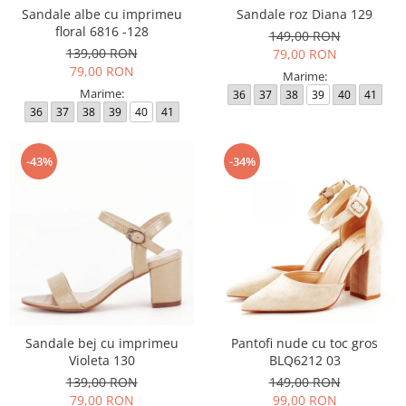
Sandale albe cu imprimeu
Sandale roz Diana 129
floral 6816 -128
149,00 RON
139,00 RON
79,00 RON
79,00 RON
Marime:
Marime:
36
37
38
39
40
41
36
37
38
39
40
41
-43%
-34%
Sandale bej cu imprimeu
Pantofi nude cu toc gros
Violeta 130
BLQ6212 03
139,00 RON
149,00 RON
79,00 RON
99,00 RON