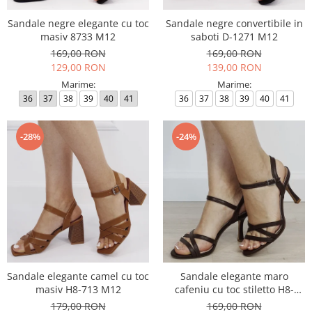
Sandale negre elegante cu toc
Sandale negre convertibile in
masiv 8733 M12
saboti D-1271 M12
169,00 RON
169,00 RON
129,00 RON
139,00 RON
Marime:
Marime:
36
37
38
39
40
41
36
37
38
39
40
41
-28%
-24%
Sandale elegante camel cu toc
Sandale elegante maro
masiv H8-713 M12
cafeniu cu toc stiletto H8-
1108T M12
179,00 RON
169,00 RON