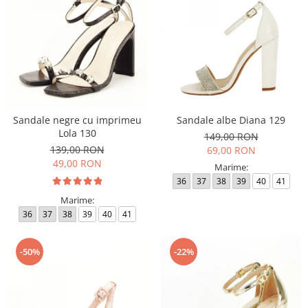
Sandale negre cu imprimeu
Sandale albe Diana 129
Lola 130
149,00 RON
139,00 RON
69,00 RON
49,00 RON
Marime:
36
37
38
39
40
41
Marime:
36
37
38
39
40
41
-50%
-22%