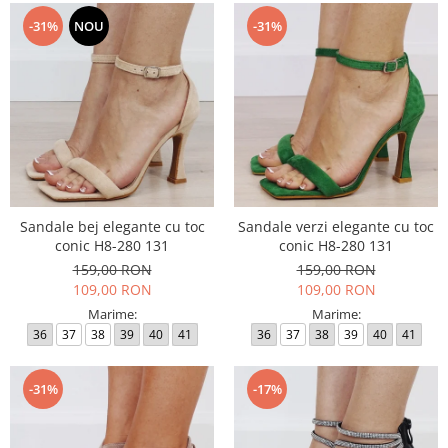
-31%
NOU
-31%
Sandale bej elegante cu toc
Sandale verzi elegante cu toc
conic H8-280 131
conic H8-280 131
159,00 RON
159,00 RON
109,00 RON
109,00 RON
Marime:
Marime:
36
37
38
39
40
41
36
37
38
39
40
41
-31%
-17%