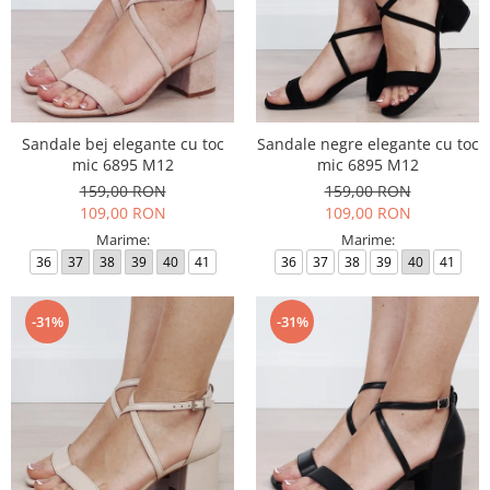
Sandale bej elegante cu toc
Sandale negre elegante cu toc
mic 6895 M12
mic 6895 M12
159,00 RON
159,00 RON
109,00 RON
109,00 RON
Marime:
Marime:
36
37
38
39
40
41
36
37
38
39
40
41
-31%
-31%