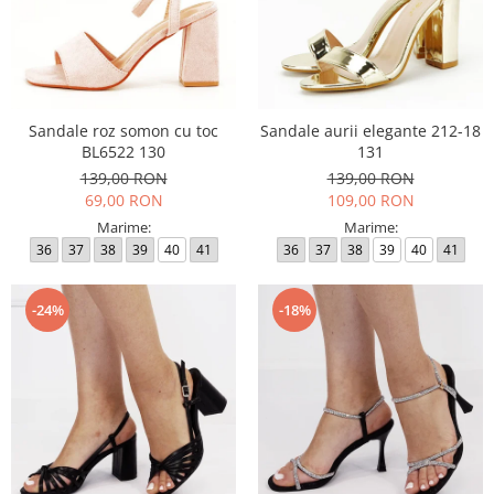
Sandale roz somon cu toc
Sandale aurii elegante 212-18
BL6522 130
131
139,00 RON
139,00 RON
69,00 RON
109,00 RON
Marime:
Marime:
36
37
38
39
40
41
36
37
38
39
40
41
-24%
-18%