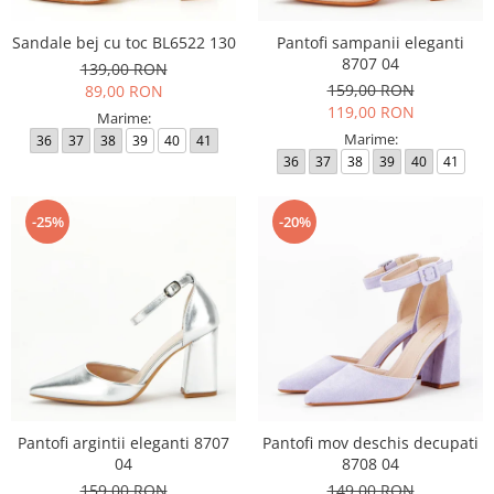
Sandale bej cu toc BL6522 130
Pantofi sampanii eleganti
8707 04
139,00 RON
159,00 RON
89,00 RON
119,00 RON
Marime:
Marime:
36
37
38
39
40
41
36
37
38
39
40
41
-25%
-20%
Pantofi argintii eleganti 8707
Pantofi mov deschis decupati
04
8708 04
159,00 RON
149,00 RON