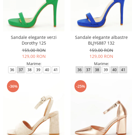
Sandale elegante verzi
Sandale elegante albastre
Dorothy 125
BLJY6887 132
159,00 RON
159,00 RON
129,00 RON
129,00 RON
Marime:
Marime:
36
37
38
39
40
41
36
37
38
39
40
41
-36%
-25%