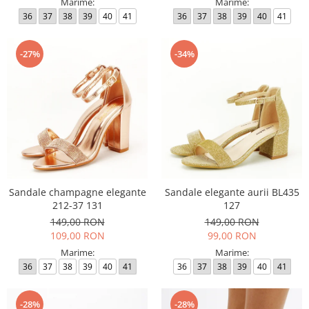
Marime:
Marime:
36
37
38
39
40
41
36
37
38
39
40
41
-27%
-34%
Sandale champagne elegante
Sandale elegante aurii BL435
212-37 131
127
149,00 RON
149,00 RON
109,00 RON
99,00 RON
Marime:
Marime:
36
37
38
39
40
41
36
37
38
39
40
41
-28%
-28%