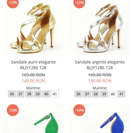
-12%
-12%
Sandale aurii elegante
Sandale argintii elegante
BLJY1286 128
BLJY1286 128
169,00 RON
169,00 RON
149,00 RON
149,00 RON
Marime:
Marime:
36
37
38
39
40
41
36
37
38
39
40
41
-19%
-19%