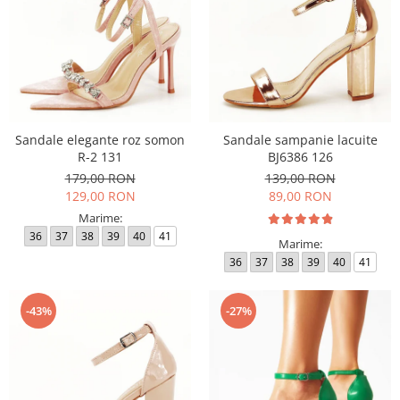
Sandale elegante roz somon
Sandale sampanie lacuite
R-2 131
BJ6386 126
179,00 RON
139,00 RON
129,00 RON
89,00 RON
Marime:
36
37
38
39
40
41
Marime:
36
37
38
39
40
41
-43%
-27%