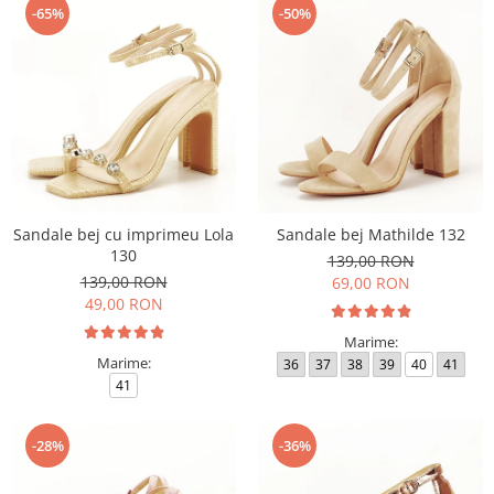
-65%
-50%
Sandale bej cu imprimeu Lola
Sandale bej Mathilde 132
130
139,00 RON
139,00 RON
69,00 RON
49,00 RON
Marime:
Marime:
36
37
38
39
40
41
41
-28%
-36%