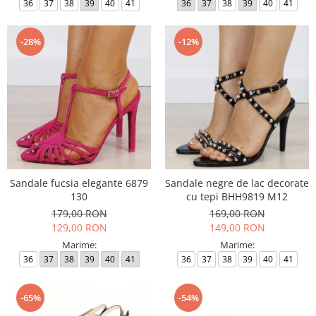
36
37
38
39
40
41
36
37
38
39
40
41
-28%
-12%
Sandale fucsia elegante 6879
Sandale negre de lac decorate
130
cu tepi BHH9819 M12
179,00 RON
169,00 RON
129,00 RON
149,00 RON
Marime:
Marime:
36
37
38
39
40
41
36
37
38
39
40
41
-65%
-54%