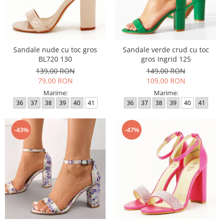
Sandale nude cu toc gros
Sandale verde crud cu toc
BL720 130
gros Ingrid 125
139,00 RON
149,00 RON
79,00 RON
109,00 RON
Marime:
Marime:
36
37
38
39
40
41
36
37
38
39
40
41
-43%
-47%