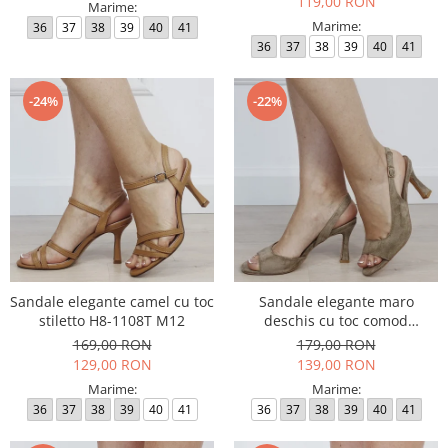
119,00 RON
Marime:
Marime:
36
37
38
39
40
41
36
37
38
39
40
41
-24%
-22%
Sandale elegante camel cu toc
Sandale elegante maro
stiletto H8-1108T M12
deschis cu toc comod
BYJ8618-2 M11
169,00 RON
179,00 RON
129,00 RON
139,00 RON
Marime:
Marime:
36
37
38
39
40
41
36
37
38
39
40
41