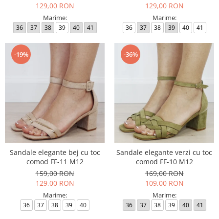
129,00 RON
129,00 RON
Marime:
Marime:
36
37
38
39
40
41
36
37
38
39
40
41
-19%
-36%
Sandale elegante bej cu toc
Sandale elegante verzi cu toc
comod FF-11 M12
comod FF-10 M12
159,00 RON
169,00 RON
129,00 RON
109,00 RON
Marime:
Marime:
36
37
38
39
40
36
37
38
39
40
41