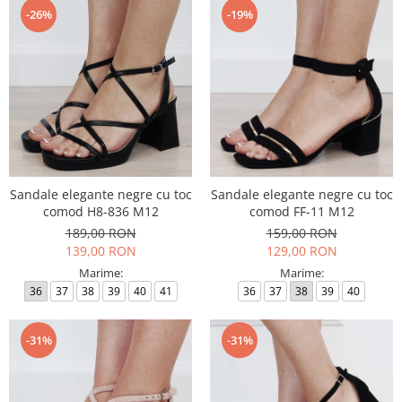
-26%
-19%
Sandale elegante negre cu toc
Sandale elegante negre cu toc
comod H8-836 M12
comod FF-11 M12
189,00 RON
159,00 RON
139,00 RON
129,00 RON
Marime:
Marime:
36
37
38
39
40
41
36
37
38
39
40
-31%
-31%