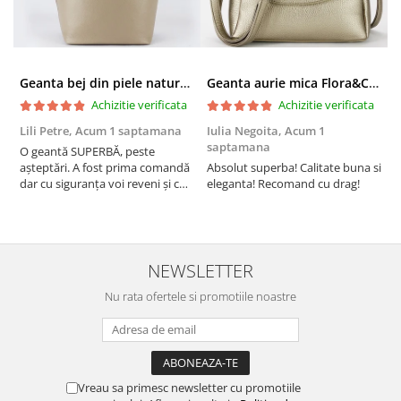
Geanta bej din piele naturala 8966 123
Geanta aurie mica Flora&CO Paris H6930 16
Achizitie verificata
Achizitie verificata
Lili Petre,
Acum 1 saptamana
Iulia Negoita,
Acum 1
A
saptamana
O geantă SUPERBĂ, peste
S
așteptări. A fost prima comandă
Absolut superba! Calitate buna si
f
dar cu siguranța voi reveni și cu
eleganta! Recomand cu drag!
S
alte comenzi. Produs de calitate,
promtitudine în expedierea
comenzii (comanda a sosit a
doua zi). RECOMAND SOFILINE!!!
NEWSLETTER
Nu rata ofertele si promotiile noastre
Vreau sa primesc newsletter cu promotiile