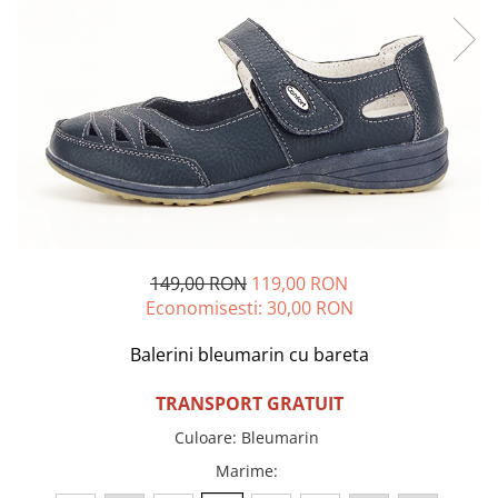
Incaltamine primavara-vara piele
Imbracaminte
Camasi si topuri
Blugi si pantaloni
Fuste
Pulovere si cardigane
Rochii
Salopete
Incaltaminte toamna-iarna piele
149,00 RON
119,00 RON
Economisesti:
30,00
RON
Balerini bleumarin cu bareta
TRANSPORT GRATUIT
Culoare
:
Bleumarin
Marime
: