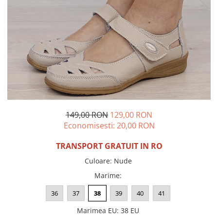
Incaltamine primavara-vara piele
Imbracaminte
Camasi si topuri
Blugi si pantaloni
Fuste
Pulovere si cardigane
Rochii
Salopete
Incaltaminte toamna-iarna piele
149,00 RON
129,00 RON
Economisesti:
20,00
RON
TRANSPORT GRATUIT IN RO
Culoare
:
Nude
Marime
:
36
37
38
39
40
41
Marimea EU
:
38 EU