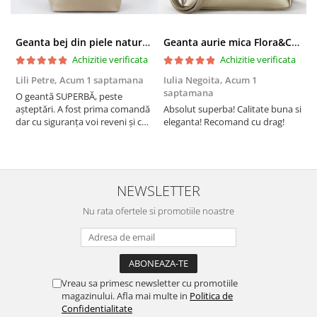
Geanta bej din piele naturala 8966 123
Geanta aurie mica Flora&CO Paris H6930 16
Achizitie verificata
Achizitie verificata
Lili Petre,
Acum 1 saptamana
Iulia Negoita,
Acum 1
A
saptamana
O geantă SUPERBĂ, peste
S
așteptări. A fost prima comandă
Absolut superba! Calitate buna si
f
dar cu siguranța voi reveni și cu
eleganta! Recomand cu drag!
S
alte comenzi. Produs de calitate,
promtitudine în expedierea
comenzii (comanda a sosit a
doua zi). RECOMAND SOFILINE!!!
NEWSLETTER
Nu rata ofertele si promotiile noastre
Vreau sa primesc newsletter cu promotiile
magazinului. Afla mai multe in
Politica de
Confidentialitate