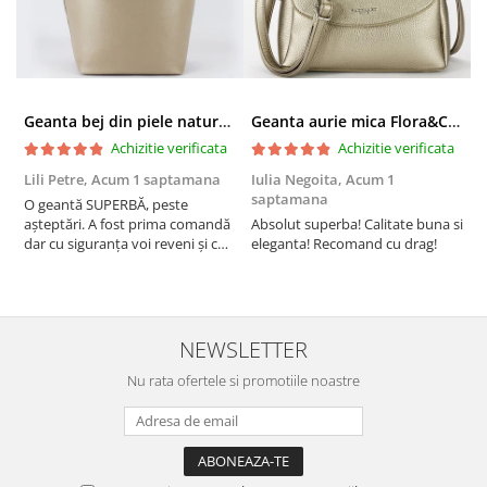
Geanta bej din piele naturala 8966 123
Geanta aurie mica Flora&CO Paris H6930 16
Achizitie verificata
Achizitie verificata
Lili Petre,
Acum 1 saptamana
Iulia Negoita,
Acum 1
A
saptamana
O geantă SUPERBĂ, peste
S
așteptări. A fost prima comandă
Absolut superba! Calitate buna si
f
dar cu siguranța voi reveni și cu
eleganta! Recomand cu drag!
S
alte comenzi. Produs de calitate,
promtitudine în expedierea
comenzii (comanda a sosit a
doua zi). RECOMAND SOFILINE!!!
NEWSLETTER
Nu rata ofertele si promotiile noastre