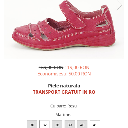
Incaltamine primavara-vara piele
Imbracaminte
Camasi si topuri
Blugi si pantaloni
Fuste
Pulovere si cardigane
Rochii
Salopete
Incaltaminte toamna-iarna piele
169,00 RON
119,00 RON
Economisesti:
50,00
RON
Piele naturala
TRANSPORT GRATUIT IN RO
Culoare
:
Rosu
Marime
:
36
37
38
39
40
41