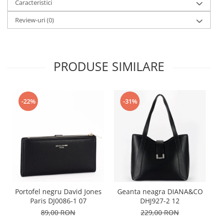
Caracteristici
Review-uri
(0)
PRODUSE SIMILARE
-22%
-31%
Portofel negru David Jones
Geanta neagra DIANA&CO
Paris DJ0086-1 07
DHJ927-2 12
89,00 RON
229,00 RON