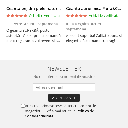
Geanta bej din piele naturala 8966 123
Geanta aurie mica Flora&CO Paris H6930 16
Achizitie verificata
Achizitie verificata
Lili Petre,
Acum 1 saptamana
Iulia Negoita,
Acum 1
A
saptamana
O geantă SUPERBĂ, peste
S
așteptări. A fost prima comandă
Absolut superba! Calitate buna si
f
dar cu siguranța voi reveni și cu
eleganta! Recomand cu drag!
S
alte comenzi. Produs de calitate,
promtitudine în expedierea
comenzii (comanda a sosit a
doua zi). RECOMAND SOFILINE!!!
NEWSLETTER
Nu rata ofertele si promotiile noastre
Vreau sa primesc newsletter cu promotiile
magazinului. Afla mai multe in
Politica de
Confidentialitate