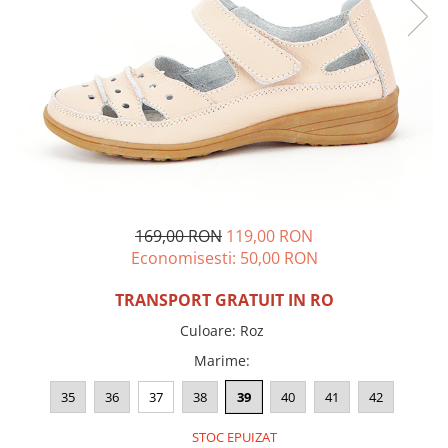
Incaltamine primavara-vara piele
Imbracaminte
Camasi si topuri
Blugi si pantaloni
Fuste
Pulovere si cardigane
Rochii
Salopete
Incaltaminte toamna-iarna piele
169,00 RON
119,00 RON
Economisesti:
50,00
RON
TRANSPORT GRATUIT IN RO
Culoare
:
Roz
Marime
:
35
36
37
38
39
40
41
42
STOC EPUIZAT