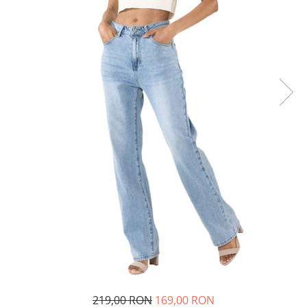
Incaltamine primavara-vara piele
Imbracaminte
Camasi si topuri
Blugi si pantaloni
Fuste
Pulovere si cardigane
Rochii
Salopete
Incaltaminte toamna-iarna piele
219,00 RON
169,00 RON