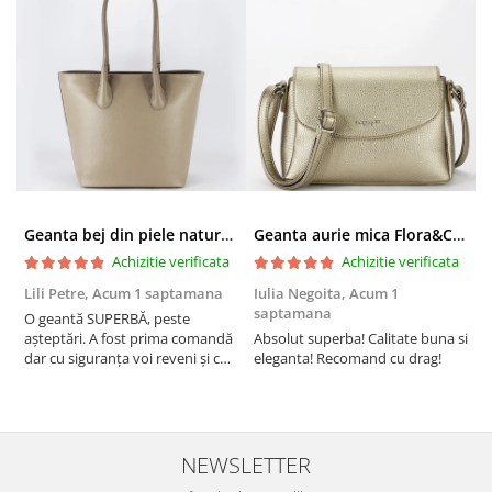
Geanta bej din piele naturala 8966 123
Geanta aurie mica Flora&CO Paris H6930 16
Achizitie verificata
Achizitie verificata
Lili Petre,
Acum 1 saptamana
Iulia Negoita,
Acum 1
A
saptamana
O geantă SUPERBĂ, peste
S
așteptări. A fost prima comandă
Absolut superba! Calitate buna si
f
dar cu siguranța voi reveni și cu
eleganta! Recomand cu drag!
S
alte comenzi. Produs de calitate,
promtitudine în expedierea
comenzii (comanda a sosit a
doua zi). RECOMAND SOFILINE!!!
NEWSLETTER