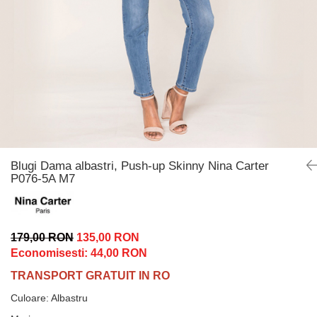
Incaltamine primavara-vara piele
Imbracaminte
Camasi si topuri
Blugi si pantaloni
Fuste
Pulovere si cardigane
Rochii
Salopete
Incaltaminte toamna-iarna piele
Blugi Dama albastri, Push-up Skinny Nina Carter
P076-5A M7
179,00 RON
135,00 RON
Economisesti:
44,00
RON
TRANSPORT GRATUIT IN RO
Culoare
:
Albastru