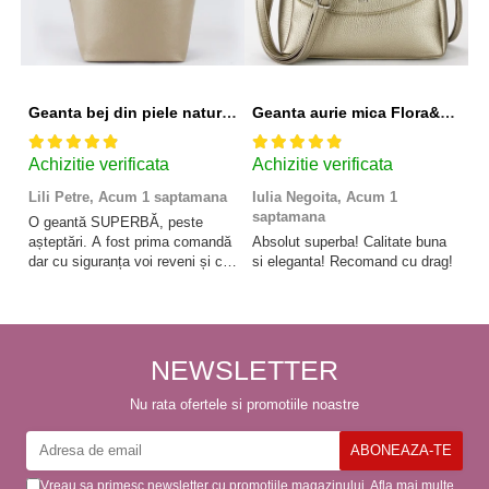
Geanta bej din piele naturala 8966 123
Geanta aurie mica Flora&CO Paris H6930 16
Achizitie verificata
Achizitie verificata
A
Lili Petre,
Acum 1 saptamana
Iulia Negoita,
Acum 1
A
saptamana
O geantă SUPERBĂ, peste
Su
așteptări. A fost prima comandă
Absolut superba! Calitate buna
f
dar cu siguranța voi reveni și cu
si eleganta! Recomand cu drag!
So
alte comenzi. Produs de calitate,
promtitudine în expedierea
comenzii (comanda a sosit a
doua zi). RECOMAND
SOFILINE!!!
NEWSLETTER
Nu rata ofertele si promotiile noastre
Vreau sa primesc newsletter cu promotiile magazinului. Afla mai multe