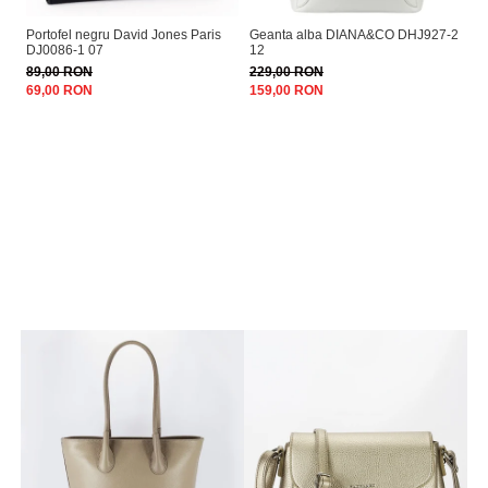
Portofel negru David Jones Paris
Geanta alba DIANA&CO DHJ927-2
Ge
DJ0086-1 07
12
DH
89,00 RON
229,00 RON
22
69,00 RON
159,00 RON
15