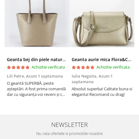
Geanta bej din piele naturala 8966 123
Geanta aurie mica Flora&CO Paris H6930 16
Achizitie verificata
Achizitie verificata
Lili Petre,
Acum 1 saptamana
Iulia Negoita,
Acum 1
A
saptamana
O geantă SUPERBĂ, peste
S
așteptări. A fost prima comandă
Absolut superba! Calitate buna si
f
dar cu siguranța voi reveni și cu
eleganta! Recomand cu drag!
S
alte comenzi. Produs de calitate,
promtitudine în expedierea
comenzii (comanda a sosit a
doua zi). RECOMAND SOFILINE!!!
NEWSLETTER
Nu rata ofertele si promotiile noastre