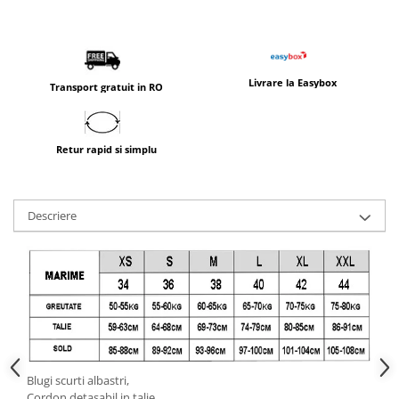
Livrare la Easybox
Transport gratuit in RO
Retur rapid si simplu
Descriere
Blugi scurti albastri,
Cordon detasabil in talie,