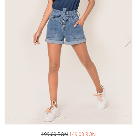
Incaltamine primavara-vara piele
Imbracaminte
Camasi si topuri
Blugi si pantaloni
Fuste
Pulovere si cardigane
Rochii
Salopete
Incaltaminte toamna-iarna piele
199,00 RON
149,00 RON