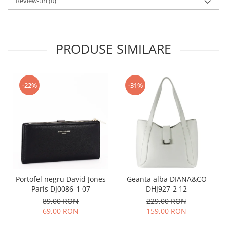
Review-uri
(0)
PRODUSE SIMILARE
-22%
-31%
Portofel negru David Jones
Geanta alba DIANA&CO
Paris DJ0086-1 07
DHJ927-2 12
89,00 RON
229,00 RON
69,00 RON
159,00 RON