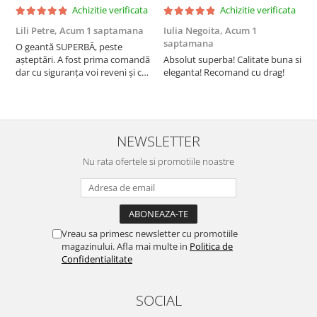
Achizitie verificata
Achizitie verificata
Lili Petre,
Acum 1 saptamana
Iulia Negoita,
Acum 1
A
saptamana
O geantă SUPERBĂ, peste
S
așteptări. A fost prima comandă
Absolut superba! Calitate buna si
f
dar cu siguranța voi reveni și cu
eleganta! Recomand cu drag!
S
alte comenzi. Produs de calitate,
promtitudine în expedierea
comenzii (comanda a sosit a
doua zi). RECOMAND SOFILINE!!!
NEWSLETTER
Nu rata ofertele si promotiile noastre
Vreau sa primesc newsletter cu promotiile
magazinului. Afla mai multe in
Politica de
Confidentialitate
SOCIAL