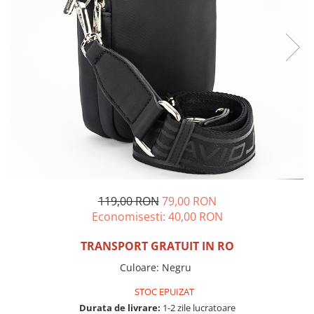
Incaltamine primavara-vara piele
Imbracaminte
Camasi si topuri
Blugi si pantaloni
Fuste
Pulovere si cardigane
Rochii
Salopete
Incaltaminte toamna-iarna piele
119,00 RON
79,00 RON
Economisesti:
40,00
RON
TRANSPORT GRATUIT IN RO
Culoare
:
Negru
STOC EPUIZAT
Durata de livrare:
1-2 zile lucratoare