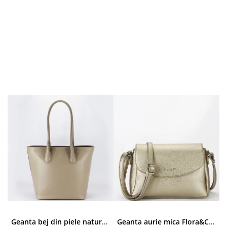
Geanta bej din piele naturala 8966 123
Geanta aurie mica Flora&CO Paris H6930 16