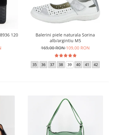
 8936 120
Balerini piele naturala Sorina
Sandale
alb/argintiu M5
N
169,00 RON
109,00 RON
18
36
35
36
37
38
39
40
41
42