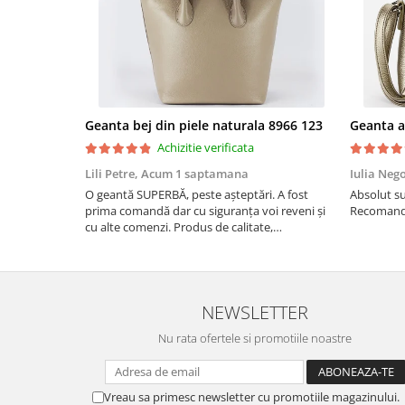
Geanta bej din piele naturala 8966 123
Achizitie verificata
Lili Petre,
Acum 1 saptamana
Iulia Neg
O geantă SUPERBĂ, peste așteptări. A fost
Absolut su
prima comandă dar cu siguranța voi reveni și
Recomand 
cu alte comenzi. Produs de calitate,
promtitudine în expedierea comenzii
(comanda a sosit a doua zi). RECOMAND
SOFILINE!!!
NEWSLETTER
Nu rata ofertele si promotiile noastre
Vreau sa primesc newsletter cu promotiile magazinului.