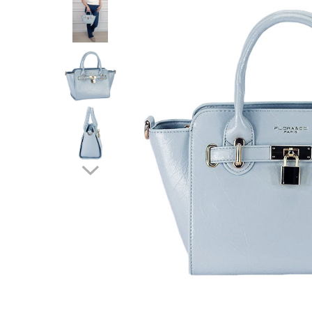
Incaltamine primavara-vara piele
Imbracaminte
Camasi si topuri
Blugi si pantaloni
Fuste
Pulovere si cardigane
Rochii
Salopete
Incaltaminte toamna-iarna piele