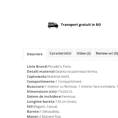
Distribuie
pe
Facebook
Transport gratuit in RO
Caracteristici
Video
(2)
Review-uri
(0)
Descriere
Linie Brand:
Flora&Co Paris,
Detalii material:
Geanta isi pastreaza forma,
Captuseala:
Material textil,
Compartimente:
1 Compartiment,
Buzunare:
1 interior cu fermoar, 1 interior fara inchidere,
Dimensiune (cm):
17x22x12,
Sistem de inchidere:
Fermoar,
Lungime bareta:
133 cm (max),
Stil:
Elegant, Casual,
Barete:
1 Detasabila,
Maner:
2 Manere fixe,