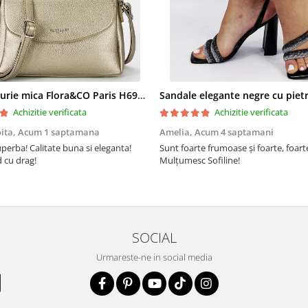
Geanta aurie mica Flora&CO Paris H6930 16
Achizitie verificata
Achizitie verificata
oita,
Acum 1 saptamana
Amelia,
Acum 4 saptamani
perba! Calitate buna si eleganta!
Sunt foarte frumoase şi foarte, foar
cu drag!
Mulţumesc Sofiline!
SOCIAL
Urmareste-ne in social media