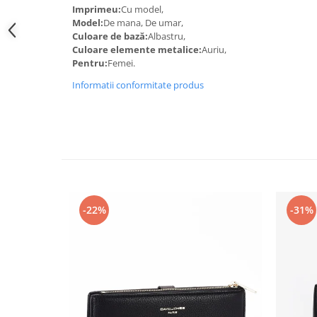
Imprimeu:
Cu model,
Model:
De mana, De umar,
Culoare de bază:
Albastru,
Culoare elemente metalice:
Auriu,
Pentru:
Femei.
Informatii conformitate produs
-22%
-31%