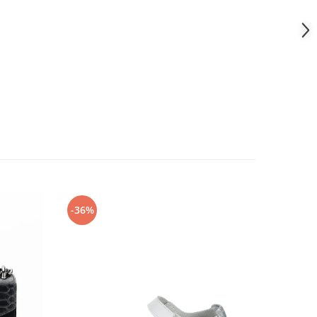
-36%
-26%