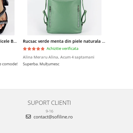
Sandale elegante negre cu pietricele BZF8778 M12
Rucsac verde menta din piele naturala 2 in 1 Lucia 121
Achizitie verificata
Alina Meraru Alina,
Acum 4 saptamani
Irina Mihae
te comode!
Superba. Mulțumesc
Tocmai ce am
foarte rpd n
azi am primi
mtumesc !
SUPORT CLIENTI
9-16
contact@sofiline.ro