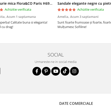
Geanta aurie mica Flora&CO Paris H6930 16
Achizitie verificata
Achizitie verificata
oita,
Acum 1 saptamana
Amelia,
Acum 3 saptamani
perba! Calitate buna si eleganta!
Sunt foarte frumoase şi foarte, foar
cu drag!
Mulţumesc Sofiline!
SOCIAL
Urmareste-ne in social media
DATE COMERCIALE