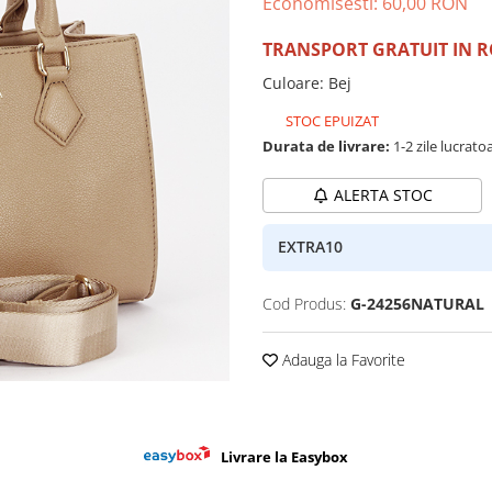
Economisesti:
60,00
RON
TRANSPORT GRATUIT IN 
Culoare
:
Bej
STOC EPUIZAT
Durata de livrare:
1-2 zile lucrato
ALERTA STOC
EXTRA10
Cod Produs:
G-24256NATURAL
Adauga la Favorite
Livrare la Easybox