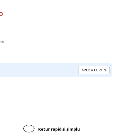
RO
are
APLICA CUPON
Retur rapid si simplu