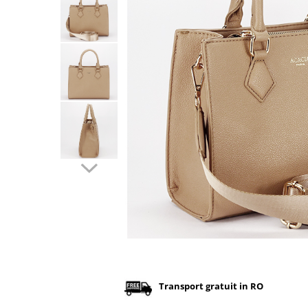
Incaltamine primavara-vara piele
Imbracaminte
Camasi si topuri
Blugi si pantaloni
Fuste
Pulovere si cardigane
Rochii
Salopete
Incaltaminte toamna-iarna piele
Distribuie
pe
Facebook
Transport gratuit in RO