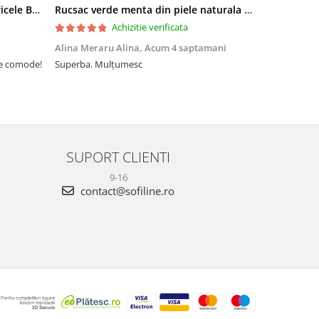
Sandale elegante negre cu pietricele BZF8778 M12
Rucsac verde menta din piele naturala 2 in 1 Lucia 121
Achizitie verificata
Alina Meraru Alina,
Acum 4 saptamani
Irina Mihae
te comode!
Superba. Mulțumesc
Tocmai ce am
foarte rpd n
azi am primi
mtumesc !
SUPORT CLIENTI
9-16
contact@sofiline.ro