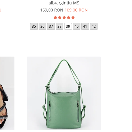
alb/argintiu M5
N
169,00 RON
109,00 RON
18
36
35
36
37
38
39
40
41
42