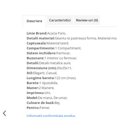
Caracteristici
Review-uri
(0)
Descriere
Linie Brand:
Acacia Paris,
Detalii material:
Geanta isi pastreaza forma, Material mo
Captuseala:
Material textil,
Compartimente:
1 Compartiment,
Sistem inchidere:
Fermoar,
Buzunare:
1 interior cu fermoar,
Detalii:
Detalii metalice aurii,
Dimensiune (cm):
20x25x11,
Stil:
Elegant, Casual,
Lungime bareta:
122 cm (max),
Barete:
1 Ajustabila,
Maner:
2 Manere,
Imprimeu:
Uni,
Model:
De mana, De umar,
Culoare de bază:
Bej,
Pentru:
Femei.
Informatii conformitate produs