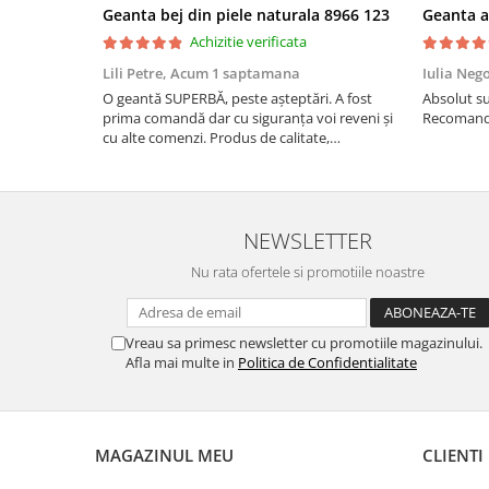
Geanta bej din piele naturala 8966 123
Achizitie verificata
Lili Petre,
Acum 1 saptamana
Iulia Neg
O geantă SUPERBĂ, peste așteptări. A fost
Absolut su
prima comandă dar cu siguranța voi reveni și
Recomand 
cu alte comenzi. Produs de calitate,
promtitudine în expedierea comenzii
(comanda a sosit a doua zi). RECOMAND
SOFILINE!!!
NEWSLETTER
Nu rata ofertele si promotiile noastre
Vreau sa primesc newsletter cu promotiile magazinului.
Afla mai multe in
Politica de Confidentialitate
MAGAZINUL MEU
CLIENTI