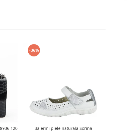
-36%
-26%
 8936 120
Balerini piele naturala Sorina
Sandale