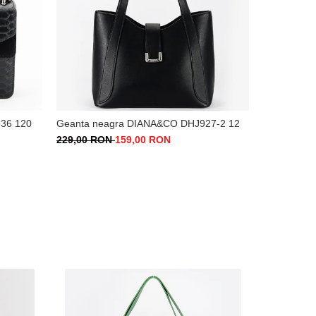
936 120
Geanta neagra DIANA&CO DHJ927-2 12
Balerini pie
M5
229,00 RON
159,00 RON
169,00 RO
35
36
3