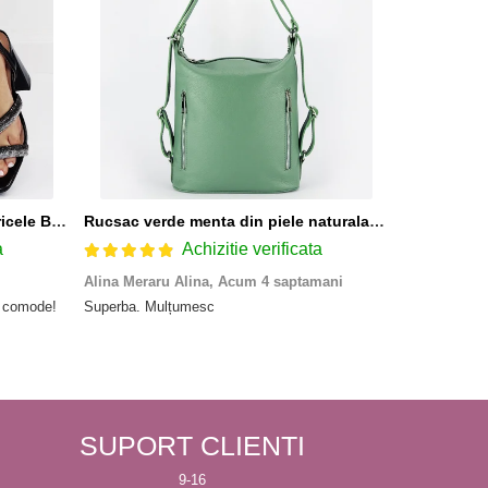
Sandale elegante negre cu pietricele BZF8778 M12
Rucsac verde menta din piele naturala 2 in 1 Lucia 121
a
Achizitie verificata
Alina Meraru Alina,
Acum 4 saptamani
Irina Mihae
e comode!
Superba. Mulțumesc
Tocmai ce am
rpd nu ma as
primit-o gea
SUPORT CLIENTI
9-16