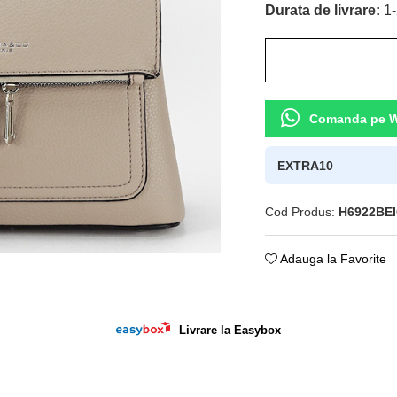
Durata de livrare:
1-
Comanda pe 
EXTRA10
Cod Produs:
H6922BE
Adauga la Favorite
ie
ok
Livrare la Easybox