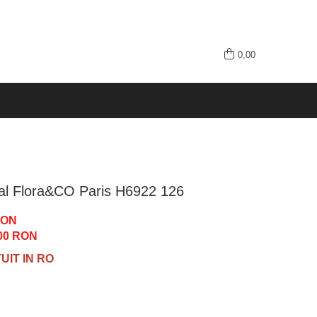
0,00
al Flora&CO Paris H6922 126
RON
00
RON
IT IN RO