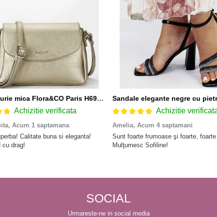
Geanta aurie mica Flora&CO Paris H6930 16
Achizitie verificata
Achizitie verificat
oita,
Acum 1 saptamana
Amelia,
Acum 4 saptamani
perba! Calitate buna si eleganta!
Sunt foarte frumoase şi foarte, foart
cu drag!
Mulţumesc Sofiline!
SOCIAL
Urmareste-ne in social media