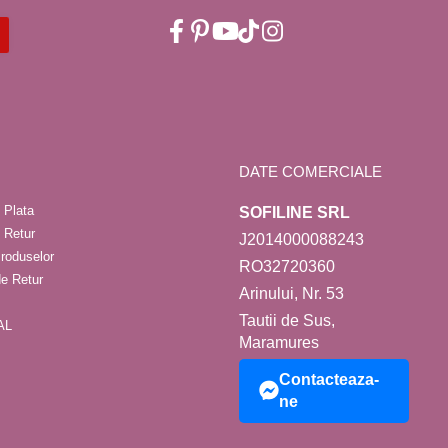
DATE COMERCIALE
 Plata
SOFILINE SRL
e Retur
J2014000088243
roduselor
RO32720360
de Retur
Arinului, Nr. 53
Tautii de Sus,
AL
Maramures
Contacteaza-
ne