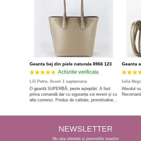
Geanta bej din piele naturala 8966 123
Achizitie verificata
Lili Petre,
Acum 1 saptamana
Iulia Neg
O geantă SUPERBĂ, peste așteptări. A fost
Absolut su
prima comandă dar cu siguranța voi reveni și cu
Recomand 
alte comenzi. Produs de calitate, promtitudine
în expedierea comenzii (comanda a sosit a
doua zi). RECOMAND SOFILINE!!!
NEWSLETTER
Nu rata ofertele si promotiile noastre