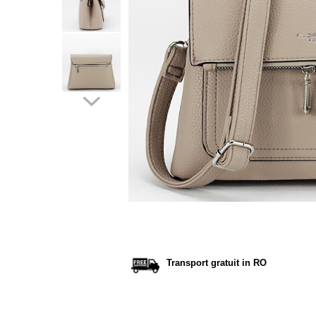
Incaltamine primavara-vara piele
Imbracaminte
Camasi si topuri
Blugi si pantaloni
Fuste
Pulovere si cardigane
Rochii
Salopete
Incaltaminte toamna-iarna piele
Distribu
pe
Facebo
Transport gratuit in RO