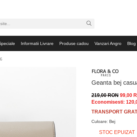
Speciale
Informatii Livrare
Produse cadou
Vanzari Angro
Blog
26
Geanta bej casu
219,00 RON
99,00 
Economisesti:
120,
TRANSPORT GRATU
Culoare
:
Bej
STOC EPUIZAT