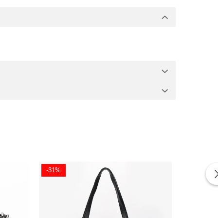
-31%
-36%