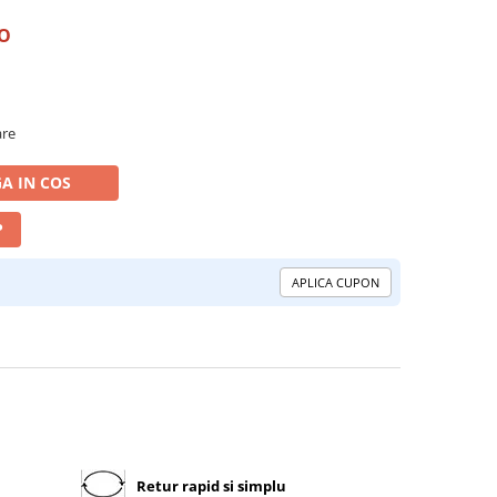
RO
are
A IN COS
P
APLICA CUPON
Retur rapid si simplu