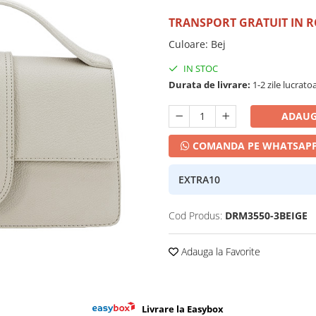
TRANSPORT GRATUIT IN 
Culoare
:
Bej
IN STOC
Durata de livrare:
1-2 zile lucrato
ADAUG
COMANDA PE WHATSAP
EXTRA10
Cod Produs:
DRM3550-3BEIGE
Adauga la Favorite
Livrare la Easybox