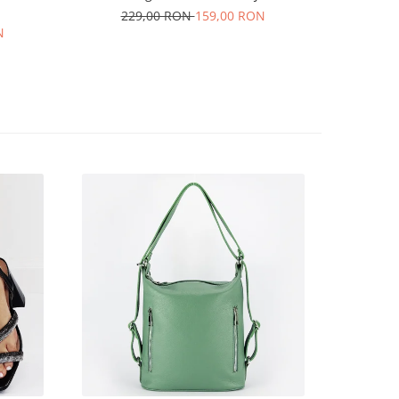
229,00 RON
159,00 RON
N
16
35
36