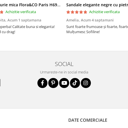
Geanta aurie mica Flora&CO Paris H6930 16
Achizitie verificata
Achizitie verificata
oita,
Acum 1 saptamana
Amelia,
Acum 4 saptamani
perba! Calitate buna si eleganta!
Sunt foarte frumoase şi foarte, foar
cu drag!
Mulţumesc Sofiline!
SOCIAL
Urmareste-ne in social media
DATE COMERCIALE