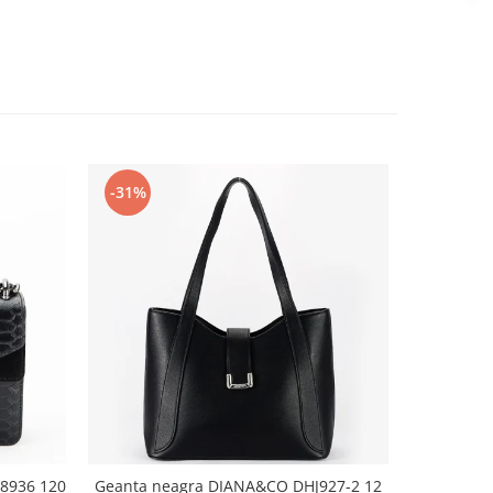
-31%
-36%
 8936 120
Geanta neagra DIANA&CO DHJ927-2 12
Baler