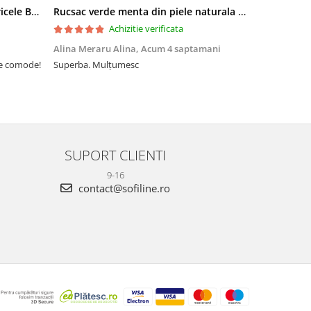
Sandale elegante negre cu pietricele BZF8778 M12
Rucsac verde menta din piele naturala 2 in 1 Lucia 121
Achizitie verificata
Alina Meraru Alina,
Acum 4 saptamani
Irina Mihae
te comode!
Superba. Mulțumesc
Tocmai ce am
foarte rpd n
azi am primi
mtumesc !
SUPORT CLIENTI
9-16
contact@sofiline.ro