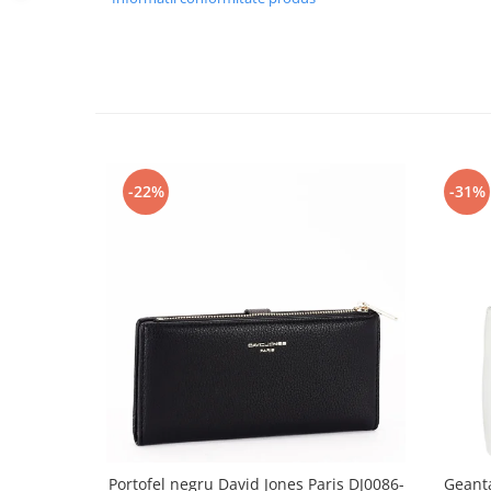
-22%
-31%
Portofel negru David Jones Paris DJ0086-
Geant