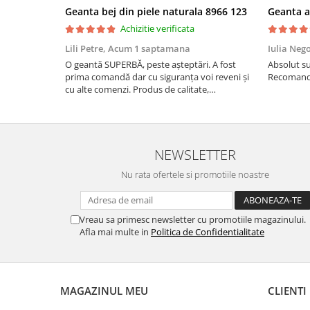
Geanta bej din piele naturala 8966 123
Achizitie verificata
Lili Petre,
Acum 1 saptamana
Iulia Neg
O geantă SUPERBĂ, peste așteptări. A fost
Absolut su
prima comandă dar cu siguranța voi reveni și
Recomand 
cu alte comenzi. Produs de calitate,
promtitudine în expedierea comenzii
(comanda a sosit a doua zi). RECOMAND
SOFILINE!!!
NEWSLETTER
Nu rata ofertele si promotiile noastre
Vreau sa primesc newsletter cu promotiile magazinului.
Afla mai multe in
Politica de Confidentialitate
MAGAZINUL MEU
CLIENTI