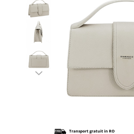
Incaltamine primavara-vara piele
Imbracaminte
Camasi si topuri
Blugi si pantaloni
Fuste
Pulovere si cardigane
Rochii
Salopete
Incaltaminte toamna-iarna piele
Distribuie
pe
Facebook
Transport gratuit in RO