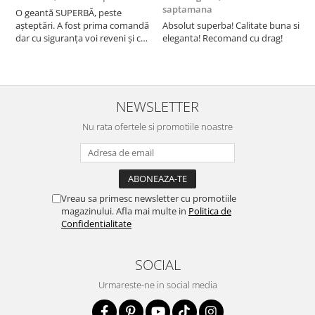
saptamana
O geantă SUPERBĂ, peste
S
așteptări. A fost prima comandă
Absolut superba! Calitate buna si
f
dar cu siguranța voi reveni și cu
eleganta! Recomand cu drag!
S
alte comenzi. Produs de calitate,
promtitudine în expedierea
comenzii (comanda a sosit a
doua zi). RECOMAND SOFILINE!!!
NEWSLETTER
Nu rata ofertele si promotiile noastre
Vreau sa primesc newsletter cu promotiile
magazinului. Afla mai multe in
Politica de
Confidentialitate
SOCIAL
Urmareste-ne in social media