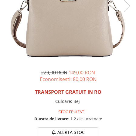
Incaltamine primavara-vara piele
Imbracaminte
Camasi si topuri
Blugi si pantaloni
Fuste
Pulovere si cardigane
Rochii
Salopete
Incaltaminte toamna-iarna piele
229,00 RON
149,00 RON
Economisesti:
80,00
RON
TRANSPORT GRATUIT IN RO
Culoare
:
Bej
STOC EPUIZAT
Durata de livrare:
1-2 zile lucratoare
ALERTA STOC