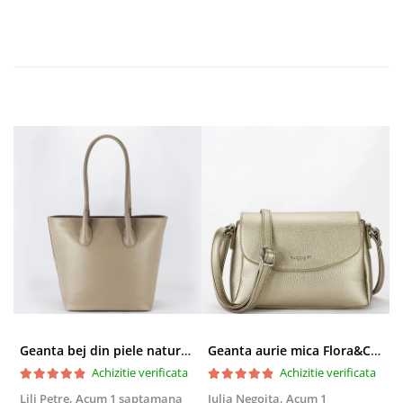
Geanta bej din piele naturala 8966 123
Geanta aurie mica Flora&CO Paris H6930 16
Achizitie verificata
Achizitie verificata
Lili Petre,
Acum 1 saptamana
Iulia Negoita,
Acum 1
A