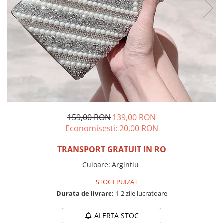
Incaltamine primavara-vara piele
Imbracaminte
Camasi si topuri
Blugi si pantaloni
Fuste
Pulovere si cardigane
Rochii
Salopete
Incaltaminte toamna-iarna piele
159,00 RON
139,00 RON
Economisesti:
20,00
RON
TRANSPORT GRATUIT IN RO
Culoare
:
Argintiu
STOC EPUIZAT
Durata de livrare:
1-2 zile lucratoare
ALERTA STOC