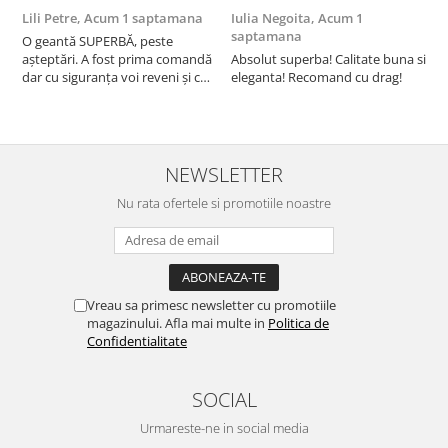
Lili Petre,
Acum 1 saptamana
Iulia Negoita,
Acum 1
A
saptamana
O geantă SUPERBĂ, peste
S
așteptări. A fost prima comandă
Absolut superba! Calitate buna si
f
dar cu siguranța voi reveni și cu
eleganta! Recomand cu drag!
S
alte comenzi. Produs de calitate,
promtitudine în expedierea
comenzii (comanda a sosit a
doua zi). RECOMAND SOFILINE!!!
NEWSLETTER
Nu rata ofertele si promotiile noastre
Vreau sa primesc newsletter cu promotiile
magazinului. Afla mai multe in
Politica de
Confidentialitate
SOCIAL
Urmareste-ne in social media