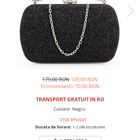
Incaltamine primavara-vara piele
Imbracaminte
Camasi si topuri
Blugi si pantaloni
Fuste
Pulovere si cardigane
Rochii
Salopete
Incaltaminte toamna-iarna piele
179,00 RON
109,00 RON
Economisesti:
70,00
RON
TRANSPORT GRATUIT IN RO
Culoare
:
Negru
STOC EPUIZAT
Durata de livrare:
1-2 zile lucratoare