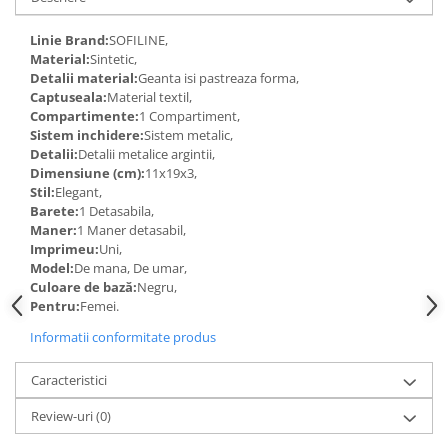
Linie Brand:
SOFILINE,
Material:
Sintetic,
Detalii material:
Geanta isi pastreaza forma,
Captuseala:
Material textil,
Compartimente:
1 Compartiment,
Sistem inchidere:
Sistem metalic,
Detalii:
Detalii metalice argintii,
Dimensiune (cm):
11x19x3,
Stil:
Elegant,
Barete:
1 Detasabila,
Maner:
1 Maner detasabil,
Imprimeu:
Uni,
Model:
De mana, De umar,
Culoare de bază:
Negru,
Pentru:
Femei.
Informatii conformitate produs
Caracteristici
Review-uri
(0)