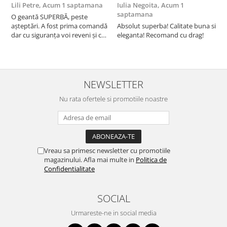
Lili Petre,
Acum 1 saptamana
Iulia Negoita,
Acum 1
A
saptamana
O geantă SUPERBĂ, peste
S
așteptări. A fost prima comandă
Absolut superba! Calitate buna si
f
dar cu siguranța voi reveni și cu
eleganta! Recomand cu drag!
S
alte comenzi. Produs de calitate,
promtitudine în expedierea
comenzii (comanda a sosit a
doua zi). RECOMAND SOFILINE!!!
NEWSLETTER
Nu rata ofertele si promotiile noastre
Vreau sa primesc newsletter cu promotiile
magazinului. Afla mai multe in
Politica de
Confidentialitate
SOCIAL
Urmareste-ne in social media