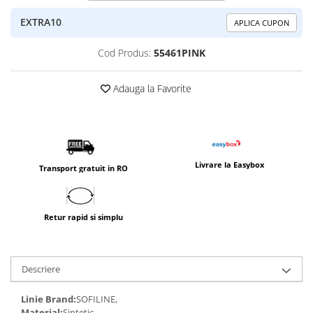
EXTRA10
APLICA CUPON
Cod Produs:
55461PINK
Adauga la Favorite
Livrare la Easybox
Transport gratuit in RO
Retur rapid si simplu
Descriere
Linie Brand:
SOFILINE,
Material:
Sintetic,