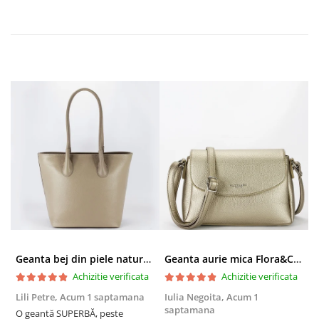
Geanta bej din piele naturala 8966 123
Geanta aurie mica Flora&CO Paris H6930 16
Achizitie verificata
Achizitie verificata
Lili Petre,
Acum 1 saptamana
Iulia Negoita,
Acum 1
A
saptamana
O geantă SUPERBĂ, peste
S