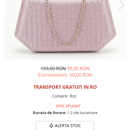
Incaltamine primavara-vara piele
Imbracaminte
Camasi si topuri
Blugi si pantaloni
Fuste
Pulovere si cardigane
Rochii
Salopete
Incaltaminte toamna-iarna piele
159,00 RON
99,00 RON
Economisesti:
60,00
RON
TRANSPORT GRATUIT IN RO
Culoare
:
Roz
STOC EPUIZAT
Durata de livrare:
1-2 zile lucratoare
ALERTA STOC