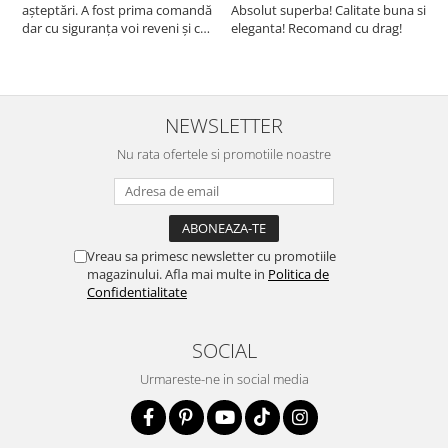
așteptări. A fost prima comandă
Absolut superba! Calitate buna si
f
dar cu siguranța voi reveni și cu
eleganta! Recomand cu drag!
S
alte comenzi. Produs de calitate,
promtitudine în expedierea
comenzii (comanda a sosit a
doua zi). RECOMAND SOFILINE!!!
NEWSLETTER
Nu rata ofertele si promotiile noastre
Vreau sa primesc newsletter cu promotiile
magazinului. Afla mai multe in
Politica de
Confidentialitate
SOCIAL
Urmareste-ne in social media