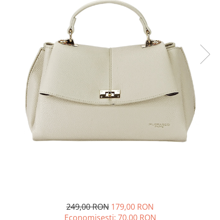
Incaltamine primavara-vara piele
Imbracaminte
Camasi si topuri
Blugi si pantaloni
Fuste
Pulovere si cardigane
Rochii
Salopete
Incaltaminte toamna-iarna piele
249,00 RON
179,00 RON
Economisesti:
70,00
RON