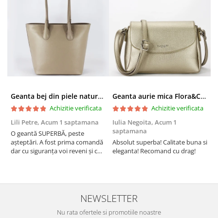
Geanta bej din piele naturala 8966 123
Geanta aurie mica Flora&CO Paris H6930 16
Achizitie verificata
Achizitie verificata
Lili Petre,
Acum 1 saptamana
Iulia Negoita,
Acum 1
A
saptamana
O geantă SUPERBĂ, peste
S
așteptări. A fost prima comandă
Absolut superba! Calitate buna si
f
dar cu siguranța voi reveni și cu
eleganta! Recomand cu drag!
S
alte comenzi. Produs de calitate,
promtitudine în expedierea
comenzii (comanda a sosit a
doua zi). RECOMAND SOFILINE!!!
NEWSLETTER
Nu rata ofertele si promotiile noastre