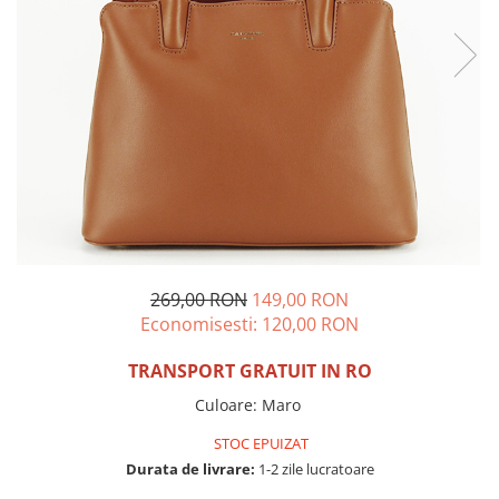
Incaltamine primavara-vara piele
Imbracaminte
Camasi si topuri
Blugi si pantaloni
Fuste
Pulovere si cardigane
Rochii
Salopete
Incaltaminte toamna-iarna piele
269,00 RON
149,00 RON
Economisesti:
120,00
RON
TRANSPORT GRATUIT IN RO
Culoare
:
Maro
STOC EPUIZAT
Durata de livrare:
1-2 zile lucratoare