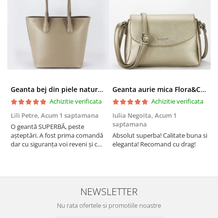
Geanta bej din piele naturala 8966 123
Geanta aurie mica Flora&CO Paris H6930 16
Achizitie verificata
Achizitie verificata
Lili Petre,
Acum 1 saptamana
Iulia Negoita,
Acum 1
A
saptamana
O geantă SUPERBĂ, peste
S
așteptări. A fost prima comandă
Absolut superba! Calitate buna si
f
dar cu siguranța voi reveni și cu
eleganta! Recomand cu drag!
S
alte comenzi. Produs de calitate,
promtitudine în expedierea
comenzii (comanda a sosit a
doua zi). RECOMAND SOFILINE!!!
NEWSLETTER
Nu rata ofertele si promotiile noastre