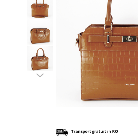
Incaltamine primavara-vara piele
Imbracaminte
Camasi si topuri
Blugi si pantaloni
Fuste
Pulovere si cardigane
Rochii
Salopete
Incaltaminte toamna-iarna piele
Distribuie
pe
Facebook
Transport gratuit in RO