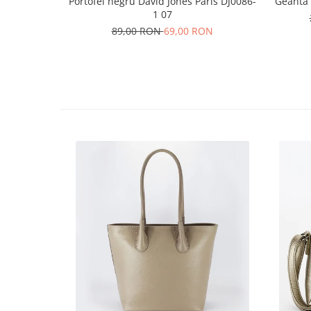
Portofel negru David Jones Paris DJ0086-
Geanta
1 07
89,00 RON
69,00 RON