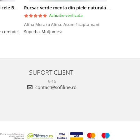
Sandale elegante negre cu pietricele BZF8778 M12
Rucsac verde menta din piele naturala 2 in 1 Lucia 121
Achizitie verificata
Alina Meraru Alina,
Acum 4 saptamani
Irina Mihae
te comode!
Superba. Mulțumesc
Tocmai ce am
foarte rpd n
azi am primi
mtumesc !
SUPORT CLIENTI
9-16
contact@sofiline.ro