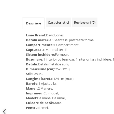
Caracteristici
Review-uri
(0)
Descriere
Linie Brand:
David Jones,
Detalii material:
Geanta isi pastreaza forma,
Compartimente:
1 Compartiment,
Captuseala:
Material textil,
Sistem inchidere:
Fermoar,
Buzunare:
1 interior cu fermoar, 1 interior fara inchidere,
Detalii:
Detalii metalice aurii,
Dimensiune (cm):
25x31x13,
Stil:
Casual,
Lungime bareta:
124 cm (max),
Barete:
1 Ajustabila,
Maner:
2 Manere,
Imprimeu:
Cu model,
Model:
De mana, De umar,
Culoare de bază:
Maro,
Pentru:
Femei.