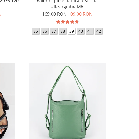
 8936 120
Balerini piele naturala Sorina
Sandale
alb/argintiu M5
N
169,00 RON
109,00 RON
18
36
35
36
37
38
39
40
41
42