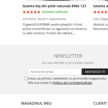
Geanta bej din piele naturala 8966 123
Achizitie verificata
Lili Petre,
Acum 1 saptamana
Iulia Neg
O geantă SUPERBĂ, peste așteptări. A fost
Absolut su
prima comandă dar cu siguranța voi reveni și
Recomand 
cu alte comenzi. Produs de calitate,
promtitudine în expedierea comenzii
(comanda a sosit a doua zi). RECOMAND
SOFILINE!!!
NEWSLETTER
Nu rata ofertele si promotiile noastre
Vreau sa primesc newsletter cu promotiile magazinului.
Afla mai multe in
Politica de Confidentialitate
MAGAZINUL MEU
CLIENTI