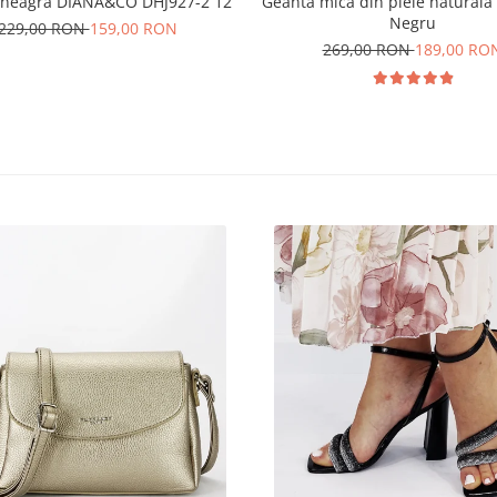
 neagra DIANA&CO DHJ927-2 12
Geanta mica din piele naturala
Negru
229,00 RON
159,00 RON
269,00 RON
189,00 RO