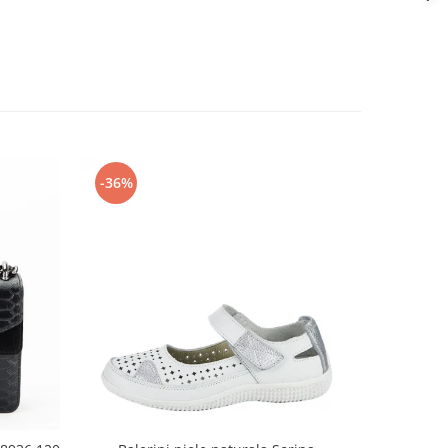
-36%
-26%