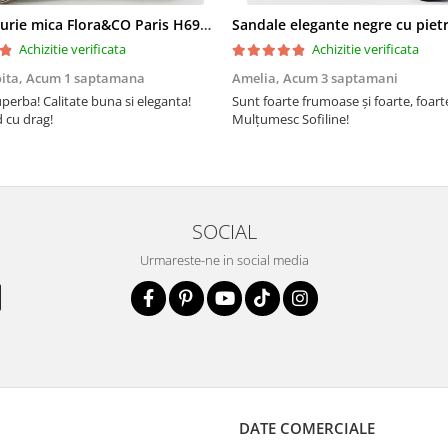
Geanta aurie mica Flora&CO Paris H6930 16
Achizitie verificata
Achizitie verificata
oita,
Acum 1 saptamana
Amelia,
Acum 3 saptamani
perba! Calitate buna si eleganta!
Sunt foarte frumoase şi foarte, foar
cu drag!
Mulţumesc Sofiline!
SOCIAL
Urmareste-ne in social media
DATE COMERCIALE