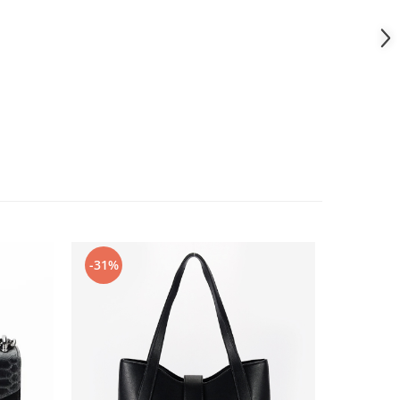
-31%
-36%