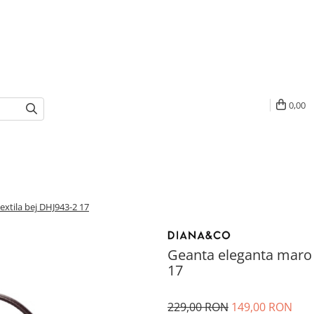
0,00
extila bej DHJ943-2 17
Geanta eleganta maro c
17
229,00 RON
149,00 RON