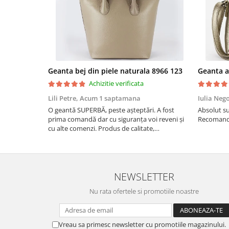
Geanta bej din piele naturala 8966 123
Achizitie verificata
Lili Petre,
Acum 1 saptamana
Iulia Neg
O geantă SUPERBĂ, peste așteptări. A fost
Absolut su
prima comandă dar cu siguranța voi reveni și
Recomand 
cu alte comenzi. Produs de calitate,
promtitudine în expedierea comenzii
(comanda a sosit a doua zi). RECOMAND
SOFILINE!!!
NEWSLETTER
Nu rata ofertele si promotiile noastre
Vreau sa primesc newsletter cu promotiile magazinului.