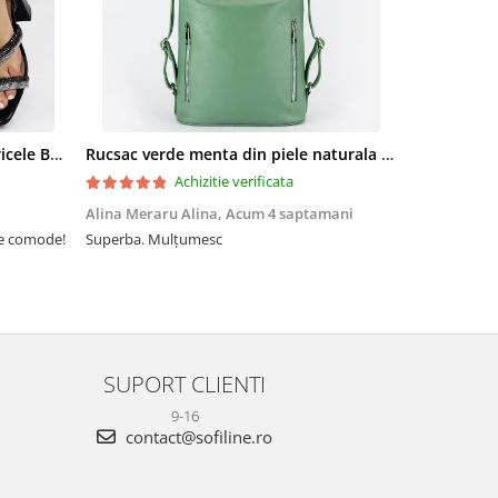
Sandale elegante negre cu pietricele BZF8778 M12
Rucsac verde menta din piele naturala 2 in 1 Lucia 121
Achizitie verificata
Alina Meraru Alina,
Acum 4 saptamani
Irina Mihae
te comode!
Superba. Mulțumesc
Tocmai ce am
foarte rpd n
azi am primi
mtumesc !
SUPORT CLIENTI
9-16
contact@sofiline.ro