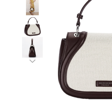
Incaltamine primavara-vara piele
Imbracaminte
Camasi si topuri
Blugi si pantaloni
Fuste
Pulovere si cardigane
Rochii
Salopete
Incaltaminte toamna-iarna piele