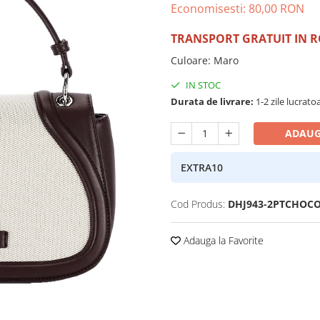
Economisesti:
80,00
RON
TRANSPORT GRATUIT IN 
Culoare
:
Maro
IN STOC
Durata de livrare:
1-2 zile lucrato
ADAUG
EXTRA10
Cod Produs:
DHJ943-2PTCHOC
Adauga la Favorite