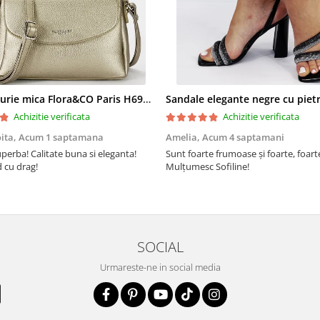
Geanta aurie mica Flora&CO Paris H6930 16
Achizitie verificata
Achizitie verificata
oita,
Acum 1 saptamana
Amelia,
Acum 4 saptamani
perba! Calitate buna si eleganta!
Sunt foarte frumoase şi foarte, foar
cu drag!
Mulţumesc Sofiline!
SOCIAL
Urmareste-ne in social media