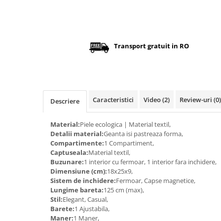
Distribuie
pe
Facebook
Transport gratuit in RO
Caracteristici
Video
(2)
Review-uri
(0)
Descriere
Material:
Piele ecologica | Material textil,
Detalii material:
Geanta isi pastreaza forma,
Compartimente:
1 Compartiment,
Captuseala:
Material textil,
Buzunare:
1 interior cu fermoar, 1 interior fara inchidere,
Dimensiune (cm):
18x25x9,
Sistem de inchidere:
Fermoar, Capse magnetice,
Lungime bareta:
125 cm (max),
Stil:
Elegant, Casual,
Barete:
1 Ajustabila,
Maner:
1 Maner,