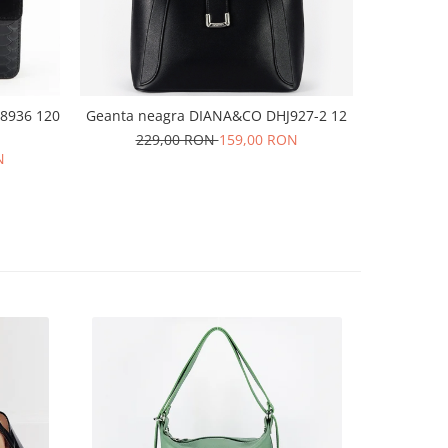
 8936 120
Geanta neagra DIANA&CO DHJ927-2 12
Baler
229,00 RON
159,00 RON
N
16
35
36