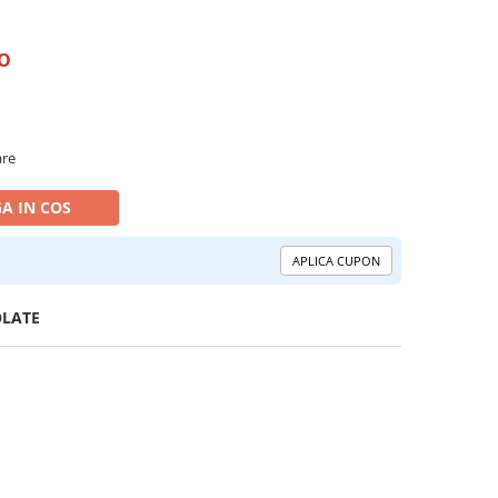
RO
are
A IN COS
APLICA CUPON
OLATE