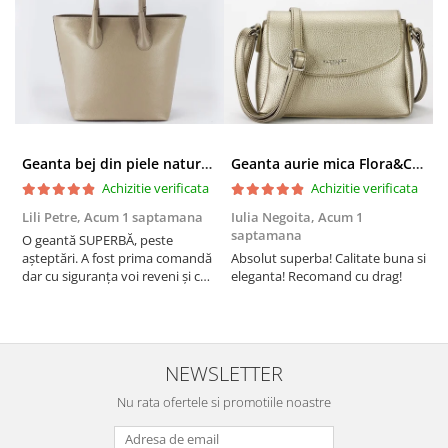
Geanta bej din piele naturala 8966 123
Geanta aurie mica Flora&CO Paris H6930 16
Achizitie verificata
Achizitie verificata
Lili Petre,
Acum 1 saptamana
Iulia Negoita,
Acum 1
A
saptamana
O geantă SUPERBĂ, peste
S
așteptări. A fost prima comandă
Absolut superba! Calitate buna si
f
dar cu siguranța voi reveni și cu
eleganta! Recomand cu drag!
S
alte comenzi. Produs de calitate,
promtitudine în expedierea
comenzii (comanda a sosit a
doua zi). RECOMAND SOFILINE!!!
NEWSLETTER
Nu rata ofertele si promotiile noastre