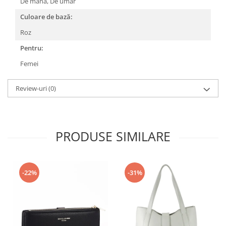
De mana,
De umar
Culoare de bază:
Roz
Pentru:
Femei
Review-uri
(0)
PRODUSE SIMILARE
-22%
-31%