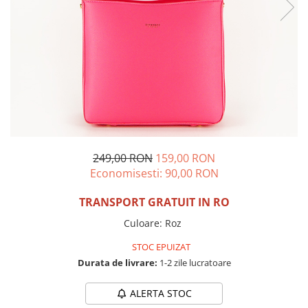
Incaltamine primavara-vara piele
Imbracaminte
Camasi si topuri
Blugi si pantaloni
Fuste
Pulovere si cardigane
Rochii
Salopete
Incaltaminte toamna-iarna piele
249,00 RON
159,00 RON
Economisesti:
90,00
RON
TRANSPORT GRATUIT IN RO
Culoare
:
Roz
STOC EPUIZAT
Durata de livrare:
1-2 zile lucratoare
ALERTA STOC