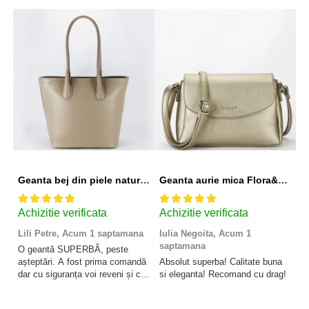
Geanta bej din piele naturala 8966 123
Geanta aurie mica Flora&CO Paris H6930 16
Achizitie verificata
Achizitie verificata
A
Lili Petre,
Acum 1 saptamana
Iulia Negoita,
Acum 1
A
saptamana
O geantă SUPERBĂ, peste
Su
așteptări. A fost prima comandă
Absolut superba! Calitate buna
f
dar cu siguranța voi reveni și cu
si eleganta! Recomand cu drag!
So
alte comenzi. Produs de calitate,
promtitudine în expedierea