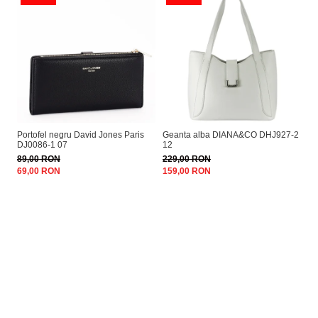
Portofel negru David Jones Paris
Geanta alba DIANA&CO DHJ927-2
Ge
DJ0086-1 07
12
89
89,00 RON
229,00 RON
26
69,00 RON
159,00 RON
18