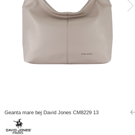
Incaltamine primavara-vara piele
Imbracaminte
Camasi si topuri
Blugi si pantaloni
Fuste
Pulovere si cardigane
Rochii
Salopete
Incaltaminte toamna-iarna piele
Geanta mare bej David Jones CM8229 13