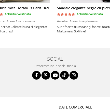
Geanta aurie mica Flora&CO Paris H6930 16
Achizitie verificata
Achizitie verificata
oita,
Acum 1 saptamana
Amelia,
Acum 4 saptamani
perba! Calitate buna si eleganta!
Sunt foarte frumoase şi foarte, foar
cu drag!
Mulţumesc Sofiline!
SOCIAL
Urmareste-ne in social media
DATE COMERCIALE