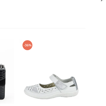
-36%
-26%