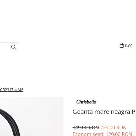
0,00
 CB2317-4 M6
Geanta mare neagra P
349,00 RON
229,00 RON
Economisesti:
120,00
RON