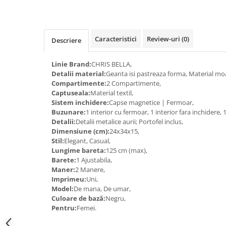
Caracteristici
Review-uri
(0)
Descriere
Linie Brand:
CHRIS BELLA,
Detalii material:
Geanta isi pastreaza forma, Material mo
Compartimente:
2 Compartimente,
Captuseala:
Material textil,
Sistem inchidere:
Capse magnetice | Fermoar,
Buzunare:
1 interior cu fermoar, 1 interior fara inchidere,
Detalii:
Detalii metalice aurii; Portofel inclus,
Dimensiune (cm):
24x34x15,
Stil:
Elegant, Casual,
Lungime bareta:
125 cm (max),
Barete:
1 Ajustabila,
Maner:
2 Manere,
Imprimeu:
Uni,
Model:
De mana, De umar,
Culoare de bază:
Negru,
Pentru:
Femei.