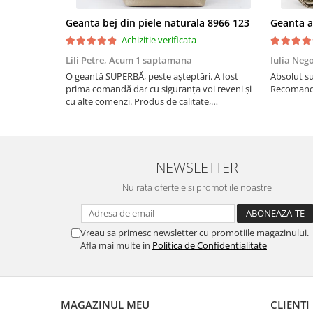
Geanta bej din piele naturala 8966 123
Achizitie verificata
Lili Petre,
Acum 1 saptamana
Iulia Neg
O geantă SUPERBĂ, peste așteptări. A fost
Absolut su
prima comandă dar cu siguranța voi reveni și
Recomand 
cu alte comenzi. Produs de calitate,
promtitudine în expedierea comenzii
(comanda a sosit a doua zi). RECOMAND
SOFILINE!!!
NEWSLETTER
Nu rata ofertele si promotiile noastre
Vreau sa primesc newsletter cu promotiile magazinului.
Afla mai multe in
Politica de Confidentialitate
MAGAZINUL MEU
CLIENTI