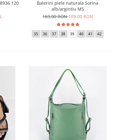
 8936 120
Balerini piele naturala Sorina
Sandale
alb/argintiu M5
N
169,00 RON
109,00 RON
18
36
35
36
37
38
39
40
41
42