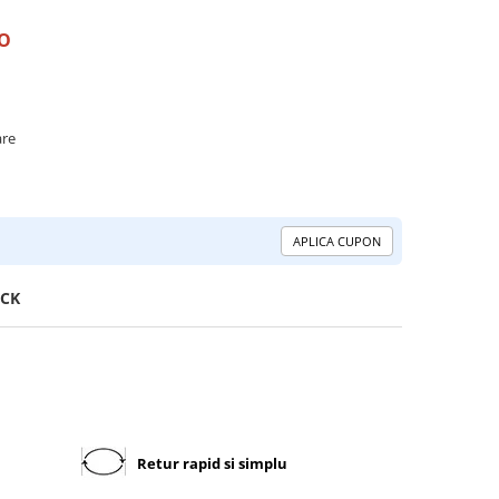
RO
are
APLICA CUPON
ACK
Retur rapid si simplu