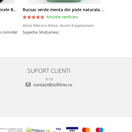
Sandale elegante negre cu pietricele BZF8778 M12
Rucsac verde menta din piele naturala 2 in 1 Lucia 121
Achizitie verificata
Alina Meraru Alina,
Acum 4 saptamani
Irina Mihae
te comode!
Superba. Mulțumesc
Tocmai ce am
foarte rpd n
azi am primi
mtumesc !
SUPORT CLIENTI
9-16
contact@sofiline.ro