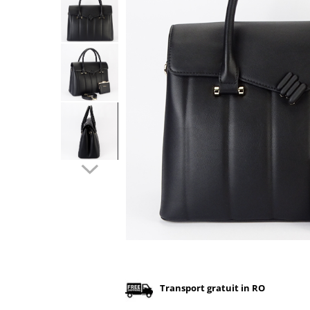
Incaltamine primavara-vara piele
Imbracaminte
Camasi si topuri
Blugi si pantaloni
Fuste
Pulovere si cardigane
Rochii
Salopete
Incaltaminte toamna-iarna piele
Distribuie
pe
Facebook
Transport gratuit in RO