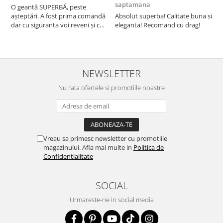
saptamana
O geantă SUPERBĂ, peste
S
așteptări. A fost prima comandă
Absolut superba! Calitate buna si
f
dar cu siguranța voi reveni și cu
eleganta! Recomand cu drag!
S
alte comenzi. Produs de calitate,
promtitudine în expedierea
comenzii (comanda a sosit a
doua zi). RECOMAND SOFILINE!!!
NEWSLETTER
Nu rata ofertele si promotiile noastre
Vreau sa primesc newsletter cu promotiile
magazinului. Afla mai multe in
Politica de
Confidentialitate
SOCIAL
Urmareste-ne in social media