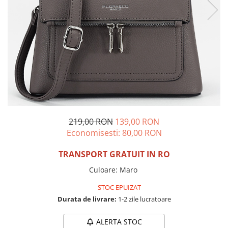
Incaltamine primavara-vara piele
Imbracaminte
Camasi si topuri
Blugi si pantaloni
Fuste
Pulovere si cardigane
Rochii
Salopete
Incaltaminte toamna-iarna piele
219,00 RON
139,00 RON
Economisesti:
80,00
RON
TRANSPORT GRATUIT IN RO
Culoare
:
Maro
STOC EPUIZAT
Durata de livrare:
1-2 zile lucratoare
ALERTA STOC