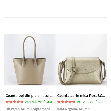
Geanta bej din piele naturala 8966 123
Geanta aurie mica Flora&CO Paris H6930 16
Achizitie verificata
Achizitie verificata
Lili Petre,
Acum 1 saptamana
Iulia Negoita,
Acum 1
A