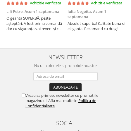
Achizitie verificata
Achizitie verificata
Lili Petre,
Acum 1 saptamana
Iulia Negoita,
Acum 1
A
saptamana
O geantă SUPERBĂ, peste
S
așteptări. A fost prima comandă
Absolut superba! Calitate buna si
f
dar cu siguranța voi reveni și cu
eleganta! Recomand cu drag!
S
alte comenzi. Produs de calitate,
promtitudine în expedierea
comenzii (comanda a sosit a
doua zi). RECOMAND SOFILINE!!!
NEWSLETTER
Nu rata ofertele si promotiile noastre
Vreau sa primesc newsletter cu promotiile
magazinului. Afla mai multe in
Politica de
Confidentialitate
SOCIAL