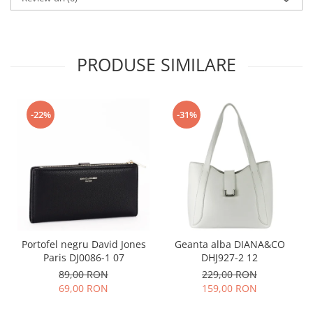
PRODUSE SIMILARE
-22%
-31%
Portofel negru David Jones
Geanta alba DIANA&CO
Paris DJ0086-1 07
DHJ927-2 12
89,00 RON
229,00 RON
69,00 RON
159,00 RON