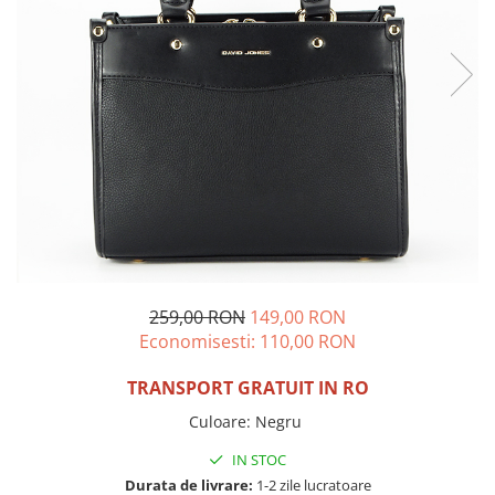
Incaltamine primavara-vara piele
Imbracaminte
Camasi si topuri
Blugi si pantaloni
Fuste
Pulovere si cardigane
Rochii
Salopete
Incaltaminte toamna-iarna piele
259,00 RON
149,00 RON
Economisesti:
110,00
RON
TRANSPORT GRATUIT IN RO
Culoare
:
Negru
IN STOC
Durata de livrare:
1-2 zile lucratoare