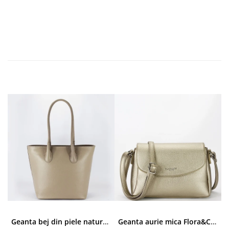
Geanta bej din piele naturala 8966 123
Geanta aurie mica Flora&CO Paris H6930 16