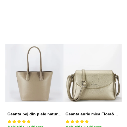
Geanta bej din piele naturala 8966 123
Geanta aurie mica Flora&CO Paris H6930 16