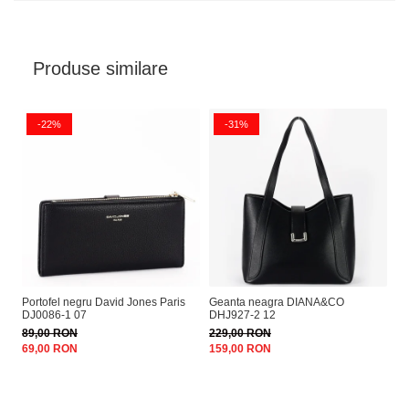
Produse similare
-22%
-31%
Portofel negru David Jones Paris
Geanta neagra DIANA&CO
Ge
DJ0086-1 07
DHJ927-2 12
89
89,00 RON
229,00 RON
26
69,00 RON
159,00 RON
18