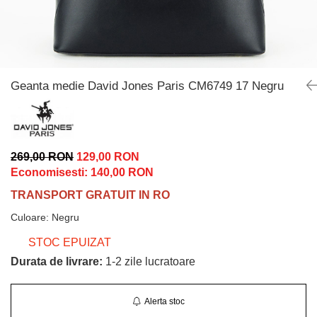
Incaltamine primavara-vara piele
Imbracaminte
Camasi si topuri
Blugi si pantaloni
Fuste
Geanta medie David Jones Paris CM6749 17 Negru
Pulovere si cardigane
Rochii
Salopete
269,00 RON
129,00 RON
Incaltaminte toamna-iarna piele
Economisesti:
140,00
RON
TRANSPORT GRATUIT IN RO
Culoare
:
Negru
STOC EPUIZAT
Durata de livrare:
1-2 zile lucratoare
Alerta stoc