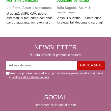
Achizitie verificata
Achizitie verificata
A
Lili Petre,
Acum 1 saptamana
Iulia Negoita,
Acum 1
A
saptamana
O geantă SUPERBĂ, peste
Su
așteptări. A fost prima comandă
Absolut superba! Calitate buna
f
dar cu siguranța voi reveni și cu
si eleganta! Recomand cu drag!
So
alte comenzi. Produs de calitate,
promtitudine în expedierea
comenzii (comanda a sosit a
doua zi). RECOMAND
SOFILINE!!!
NEWSLETTER
Nu rata ofertele si promotiile noastre
Vreau sa primesc newsletter cu promotiile magazinului. Afla mai multe
in
Politica de Confidentialitate
SOCIAL
Urmareste-ne in social media