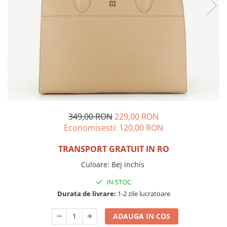
Incaltamine primavara-vara piele
Imbracaminte
Camasi si topuri
Blugi si pantaloni
Fuste
Pulovere si cardigane
Rochii
Salopete
Incaltaminte toamna-iarna piele
349,00 RON
229,00 RON
Economisesti:
120,00
RON
TRANSPORT GRATUIT IN RO
Culoare
:
Bej inchis
IN STOC
Durata de livrare:
1-2 zile lucratoare
ADAUGA IN COS