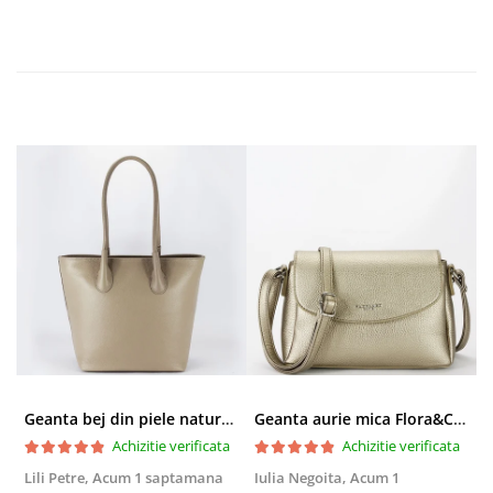
Geanta bej din piele naturala 8966 123
Geanta aurie mica Flora&CO Paris H6930 16
Achizitie verificata
Achizitie verificata
Lili Petre,
Acum 1 saptamana
Iulia Negoita,
Acum 1
A