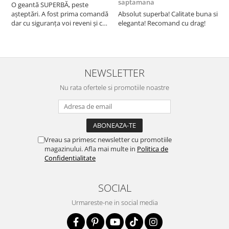
saptamana
O geantă SUPERBĂ, peste
S
așteptări. A fost prima comandă
Absolut superba! Calitate buna si
f
dar cu siguranța voi reveni și cu
eleganta! Recomand cu drag!
S
alte comenzi. Produs de calitate,
promtitudine în expedierea
comenzii (comanda a sosit a
doua zi). RECOMAND SOFILINE!!!
NEWSLETTER
Nu rata ofertele si promotiile noastre
Vreau sa primesc newsletter cu promotiile
magazinului. Afla mai multe in
Politica de
Confidentialitate
SOCIAL
Urmareste-ne in social media