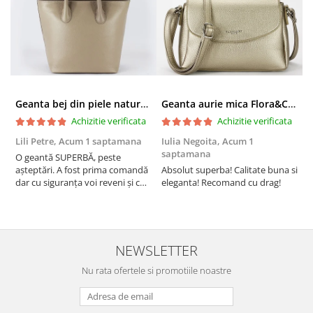
Geanta bej din piele naturala 8966 123
Geanta aurie mica Flora&CO Paris H6930 16
Achizitie verificata
Achizitie verificata
Lili Petre,
Acum 1 saptamana
Iulia Negoita,
Acum 1
A
saptamana
O geantă SUPERBĂ, peste
S
așteptări. A fost prima comandă
Absolut superba! Calitate buna si
f
dar cu siguranța voi reveni și cu
eleganta! Recomand cu drag!
S
alte comenzi. Produs de calitate,
promtitudine în expedierea
comenzii (comanda a sosit a
doua zi). RECOMAND SOFILINE!!!
NEWSLETTER
Nu rata ofertele si promotiile noastre