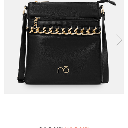
Incaltamine primavara-vara piele
Imbracaminte
Camasi si topuri
Blugi si pantaloni
Fuste
Pulovere si cardigane
Rochii
Salopete
Incaltaminte toamna-iarna piele