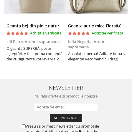
Geanta bej din piele naturala 8966 123
Geanta aurie mica Flora&CO Paris H6930 16
Achizitie verificata
Achizitie verificata
Lili Petre,
Acum 1 saptamana
Iulia Negoita,
Acum 1
A
saptamana
O geantă SUPERBĂ, peste
S
așteptări. A fost prima comandă
Absolut superba! Calitate buna si
f
dar cu siguranța voi reveni și cu
eleganta! Recomand cu drag!
S
alte comenzi. Produs de calitate,
promtitudine în expedierea
comenzii (comanda a sosit a
doua zi). RECOMAND SOFILINE!!!
NEWSLETTER
Nu rata ofertele si promotiile noastre
Vreau sa primesc newsletter cu promotiile
magazinului. Afla mai multe in
Politica de