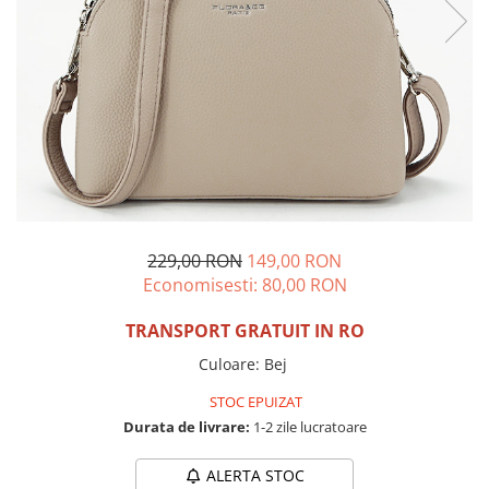
Incaltamine primavara-vara piele
Imbracaminte
Camasi si topuri
Blugi si pantaloni
Fuste
Pulovere si cardigane
Rochii
Salopete
Incaltaminte toamna-iarna piele
229,00 RON
149,00 RON
Economisesti:
80,00
RON
TRANSPORT GRATUIT IN RO
Culoare
:
Bej
STOC EPUIZAT
Durata de livrare:
1-2 zile lucratoare
ALERTA STOC