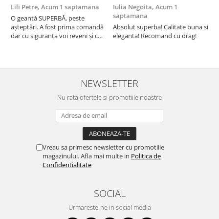
Lili Petre,
Acum 1 saptamana
Iulia Negoita,
Acum 1
A
saptamana
O geantă SUPERBĂ, peste
S
așteptări. A fost prima comandă
Absolut superba! Calitate buna si
f
dar cu siguranța voi reveni și cu
eleganta! Recomand cu drag!
S
alte comenzi. Produs de calitate,
promtitudine în expedierea
comenzii (comanda a sosit a
doua zi). RECOMAND SOFILINE!!!
NEWSLETTER
Nu rata ofertele si promotiile noastre
Vreau sa primesc newsletter cu promotiile
magazinului. Afla mai multe in
Politica de
Confidentialitate
SOCIAL
Urmareste-ne in social media