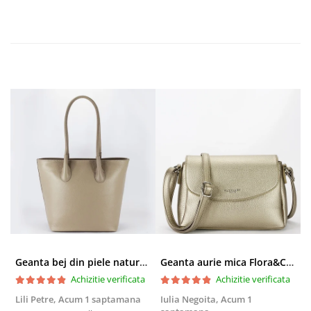
Geanta bej din piele naturala 8966 123
Geanta aurie mica Flora&CO Paris H6930 16
Achizitie verificata
Achizitie verificata
Lili Petre,
Acum 1 saptamana
Iulia Negoita,
Acum 1
A