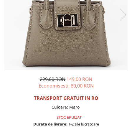
Incaltamine primavara-vara piele
Imbracaminte
Camasi si topuri
Blugi si pantaloni
Fuste
Pulovere si cardigane
Rochii
Salopete
Incaltaminte toamna-iarna piele
229,00 RON
149,00 RON
Economisesti:
80,00
RON
TRANSPORT GRATUIT IN RO
Culoare
:
Maro
STOC EPUIZAT
Durata de livrare:
1-2 zile lucratoare