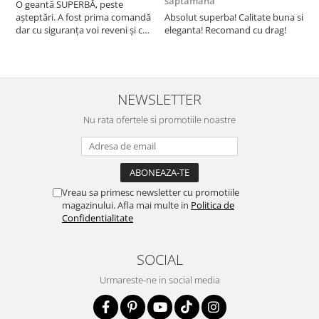
saptamana
O geantă SUPERBĂ, peste
S
așteptări. A fost prima comandă
Absolut superba! Calitate buna si
f
dar cu siguranța voi reveni și cu
eleganta! Recomand cu drag!
S
alte comenzi. Produs de calitate,
promtitudine în expedierea
comenzii (comanda a sosit a
doua zi). RECOMAND SOFILINE!!!
NEWSLETTER
Nu rata ofertele si promotiile noastre
Vreau sa primesc newsletter cu promotiile
magazinului. Afla mai multe in
Politica de
Confidentialitate
SOCIAL
Urmareste-ne in social media