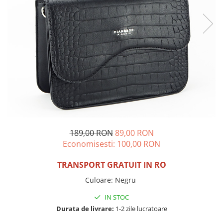
Incaltamine primavara-vara piele
Imbracaminte
Camasi si topuri
Blugi si pantaloni
Fuste
Pulovere si cardigane
Rochii
Salopete
Incaltaminte toamna-iarna piele
189,00 RON
89,00 RON
Economisesti:
100,00
RON
TRANSPORT GRATUIT IN RO
Culoare
:
Negru
IN STOC
Durata de livrare:
1-2 zile lucratoare