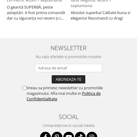
Lili Petre,
Acum 1 saptamana
Iulia Negoita,
Acum 1
A
saptamana
O geantă SUPERBĂ, peste
S
așteptări. A fost prima comandă
Absolut superba! Calitate buna si
f
dar cu siguranța voi reveni și cu
eleganta! Recomand cu drag!
S
alte comenzi. Produs de calitate,
promtitudine în expedierea
comenzii (comanda a sosit a
doua zi). RECOMAND SOFILINE!!!
NEWSLETTER
Nu rata ofertele si promotiile noastre
Vreau sa primesc newsletter cu promotiile
magazinului. Afla mai multe in
Politica de
Confidentialitate
SOCIAL
Urmareste-ne in social media