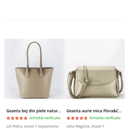
Geanta bej din piele naturala 8966 123
Geanta aurie mica Flora&CO Paris H6930 16
Achizitie verificata
Achizitie verificata
Lili Petre,
Acum 1 saptamana
Iulia Negoita,
Acum 1
A