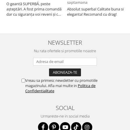
saptamana
O geantă SUPERBĂ, peste
S
așteptări. A fost prima comandă
Absolut superba! Calitate buna si
f
dar cu siguranța voi reveni și cu
eleganta! Recomand cu drag!
S
alte comenzi. Produs de calitate,
promtitudine în expedierea
comenzii (comanda a sosit a
doua zi). RECOMAND SOFILINE!!!
NEWSLETTER
Nu rata ofertele si promotiile noastre
Vreau sa primesc newsletter cu promotiile
magazinului. Afla mai multe in
Politica de
Confidentialitate
SOCIAL
Urmareste-ne in social media