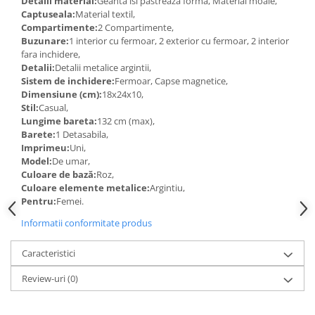
Detalii material:
Geanta isi pastreaza forma, Material moale,
Captuseala:
Material textil,
Compartimente:
2 Compartimente,
Buzunare:
1 interior cu fermoar, 2 exterior cu fermoar, 2 interior
fara inchidere,
Detalii:
Detalii metalice argintii,
Sistem de inchidere:
Fermoar, Capse magnetice,
Dimensiune (cm):
18x24x10,
Stil:
Casual,
Lungime bareta:
132 cm (max),
Barete:
1 Detasabila,
Imprimeu:
Uni,
Model:
De umar,
Culoare de bază:
Roz,
Culoare elemente metalice:
Argintiu,
Pentru:
Femei.
Informatii conformitate produs
Caracteristici
Review-uri
(0)