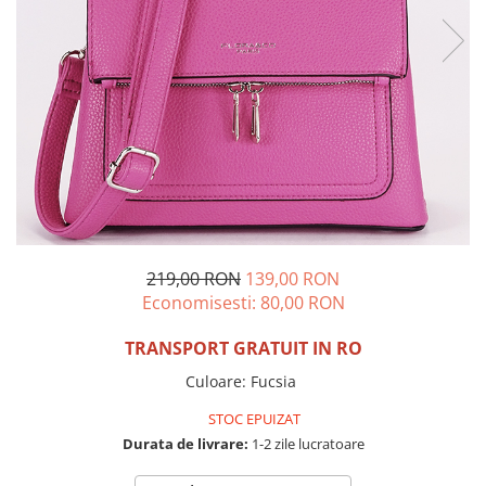
Incaltamine primavara-vara piele
Imbracaminte
Camasi si topuri
Blugi si pantaloni
Fuste
Pulovere si cardigane
Rochii
Salopete
Incaltaminte toamna-iarna piele
219,00 RON
139,00 RON
Economisesti:
80,00
RON
TRANSPORT GRATUIT IN RO
Culoare
:
Fucsia
STOC EPUIZAT
Durata de livrare:
1-2 zile lucratoare