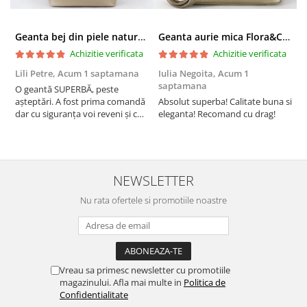
Geanta bej din piele naturala 8966 123
Geanta aurie mica Flora&CO Paris H6930 16
Achizitie verificata
Achizitie verificata
Lili Petre,
Acum 1 saptamana
Iulia Negoita,
Acum 1
A
saptamana
O geantă SUPERBĂ, peste
S
așteptări. A fost prima comandă
Absolut superba! Calitate buna si
f
dar cu siguranța voi reveni și cu
eleganta! Recomand cu drag!
S
alte comenzi. Produs de calitate,
promtitudine în expedierea
comenzii (comanda a sosit a
doua zi). RECOMAND SOFILINE!!!
NEWSLETTER
Nu rata ofertele si promotiile noastre
Vreau sa primesc newsletter cu promotiile
magazinului. Afla mai multe in
Politica de
Confidentialitate