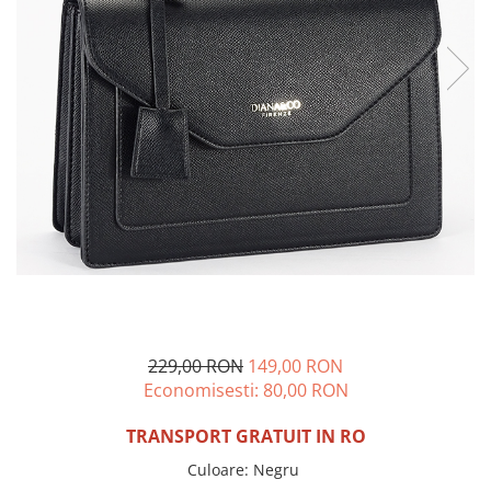
Incaltamine primavara-vara piele
Imbracaminte
Camasi si topuri
Blugi si pantaloni
Fuste
Pulovere si cardigane
Rochii
Salopete
Incaltaminte toamna-iarna piele
229,00 RON
149,00 RON
Economisesti:
80,00
RON
TRANSPORT GRATUIT IN RO
Culoare
:
Negru