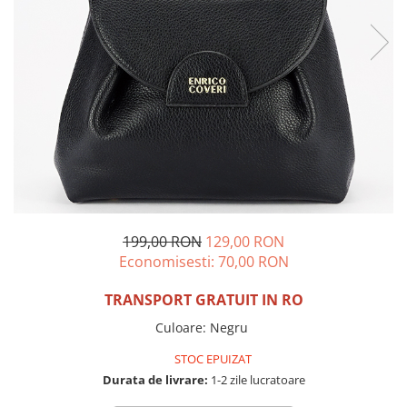
Incaltamine primavara-vara piele
Imbracaminte
Camasi si topuri
Blugi si pantaloni
Fuste
Pulovere si cardigane
Rochii
Salopete
Incaltaminte toamna-iarna piele
199,00 RON
129,00 RON
Economisesti:
70,00
RON
TRANSPORT GRATUIT IN RO
Culoare
:
Negru
STOC EPUIZAT
Durata de livrare:
1-2 zile lucratoare