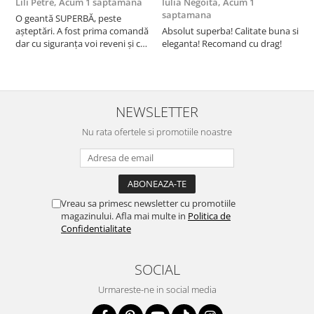
Lili Petre,
Acum 1 saptamana
Iulia Negoita,
Acum 1
A
saptamana
O geantă SUPERBĂ, peste
S
așteptări. A fost prima comandă
Absolut superba! Calitate buna si
f
dar cu siguranța voi reveni și cu
eleganta! Recomand cu drag!
S
alte comenzi. Produs de calitate,
promtitudine în expedierea
comenzii (comanda a sosit a
doua zi). RECOMAND SOFILINE!!!
NEWSLETTER
Nu rata ofertele si promotiile noastre
Vreau sa primesc newsletter cu promotiile
magazinului. Afla mai multe in
Politica de
Confidentialitate
SOCIAL
Urmareste-ne in social media