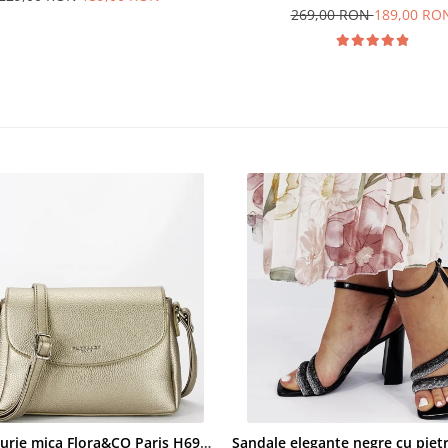
269,00 RON
189,00 RO
Geanta aurie mica Flora&CO Paris H6930 16