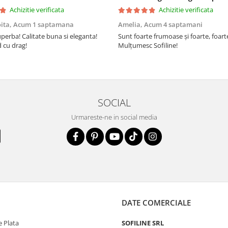
Achizitie verificata
Achizitie verificata
oita,
Acum 1 saptamana
Amelia,
Acum 4 saptamani
perba! Calitate buna si eleganta!
Sunt foarte frumoase şi foarte, foar
cu drag!
Mulţumesc Sofiline!
SOCIAL
Urmareste-ne in social media
DATE COMERCIALE
 Plata
SOFILINE SRL