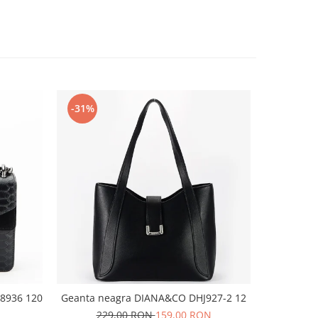
-31%
-36%
 8936 120
Geanta neagra DIANA&CO DHJ927-2 12
Baler
229,00 RON
159,00 RON