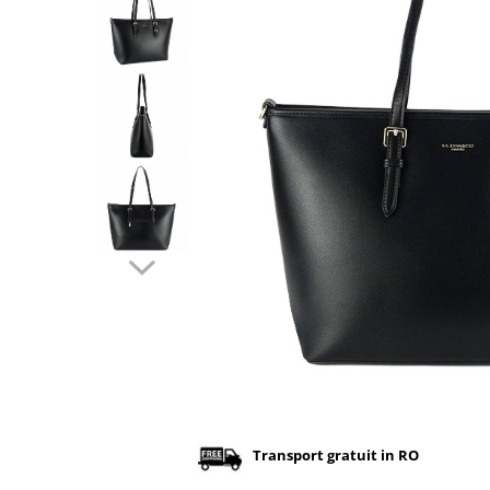
Incaltamine primavara-vara piele
Imbracaminte
Camasi si topuri
Blugi si pantaloni
Fuste
Pulovere si cardigane
Rochii
Salopete
Incaltaminte toamna-iarna piele
Distribuie
pe
Facebook
Transport gratuit in RO