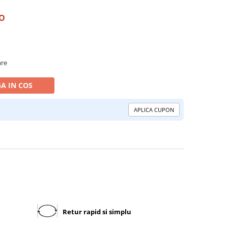
RO
are
A IN COS
APLICA CUPON
Retur rapid si simplu