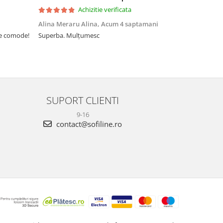
Achizitie verificata
Alina Meraru Alina,
Acum 4 saptamani
Irina Mihae
te comode!
Superba. Mulțumesc
Tocmai ce am
foarte rpd n
azi am primi
mtumesc !
SUPORT CLIENTI
9-16
contact@sofiline.ro