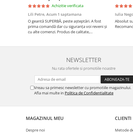
Achizitie verificata
Lili Petre,
Acum 1 saptamana
Iulia Neg
O geantă SUPERBĂ, peste așteptări. A fost
Absolut su
prima comandă dar cu siguranța voi reveni și
Recomand 
cu alte comenzi. Produs de calitate,
promtitudine în expedierea comenzii
(comanda a sosit a doua zi). RECOMAND
SOFILINE!!!
NEWSLETTER
Nu rata ofertele si promotiile noastre
Vreau sa primesc newsletter cu promotiile magazinului.
Afla mai multe in
Politica de Confidentialitate
MAGAZINUL MEU
CLIENTI
Despre noi
Metode de