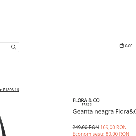
0,00
re F1808 16
Geanta neagra Flora&C
249,00 RON
169,00 RON
Economisesti:
80,00
RON