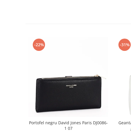
-22%
-31%
Portofel negru David Jones Paris DJ0086-
Geant
1 07