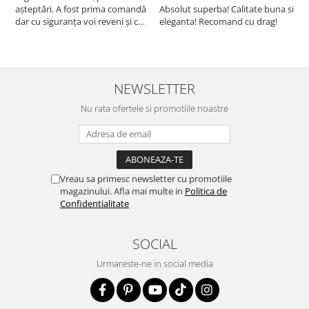
așteptări. A fost prima comandă
Absolut superba! Calitate buna si
f
dar cu siguranța voi reveni și cu
eleganta! Recomand cu drag!
S
alte comenzi. Produs de calitate,
promtitudine în expedierea
comenzii (comanda a sosit a
doua zi). RECOMAND SOFILINE!!!
NEWSLETTER
Nu rata ofertele si promotiile noastre
Vreau sa primesc newsletter cu promotiile
magazinului. Afla mai multe in
Politica de
Confidentialitate
SOCIAL
Urmareste-ne in social media