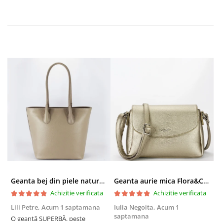
Geanta bej din piele naturala 8966 123
Geanta aurie mica Flora&CO Paris H6930 16
Achizitie verificata
Achizitie verificata
Lili Petre,
Acum 1 saptamana
Iulia Negoita,
Acum 1
A
saptamana
O geantă SUPERBĂ, peste
S