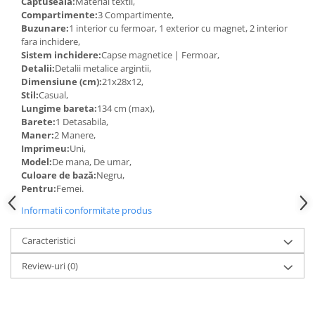
Captuseala:
Material textil,
Compartimente:
3 Compartimente,
Buzunare:
1 interior cu fermoar, 1 exterior cu magnet, 2 interior
fara inchidere,
Sistem inchidere:
Capse magnetice | Fermoar,
Detalii:
Detalii metalice argintii,
Dimensiune (cm):
21x28x12,
Stil:
Casual,
Lungime bareta:
134 cm (max),
Barete:
1 Detasabila,
Maner:
2 Manere,
Imprimeu:
Uni,
Model:
De mana, De umar,
Culoare de bază:
Negru,
Pentru:
Femei.
Informatii conformitate produs
Caracteristici
Review-uri
(0)