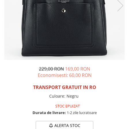
Incaltamine primavara-vara piele
Imbracaminte
Camasi si topuri
Blugi si pantaloni
Fuste
Pulovere si cardigane
Rochii
Salopete
Incaltaminte toamna-iarna piele
229,00 RON
169,00 RON
Economisesti:
60,00
RON
TRANSPORT GRATUIT IN RO
Culoare
:
Negru
STOC EPUIZAT
Durata de livrare:
1-2 zile lucratoare
ALERTA STOC